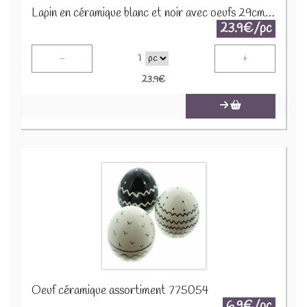
Lapin en céramique blanc et noir avec oeufs 29cm 35694
23.9€/pc
-
+
1
23.9
€
Oeuf céramique assortiment 775054
6.9€/pc