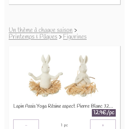
Un thème à chaque saison
>
Printemps & Pâques
>
Figurines
Lapin Assis Yoga Résine aspect Pierre Blanc 32539
12.9€/pc
-
+
1
pc