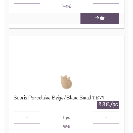
14.9
€
Souris Porcelaine Beige/Blanc Small 11874
9.9€/pc
-
+
1
pc
9.9
€