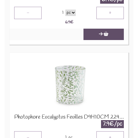
-
+
1
6.9
€
Photophore Eucalyptus Feuilles D9H10CM 22455
7.9€/pc
-
+
1
pc