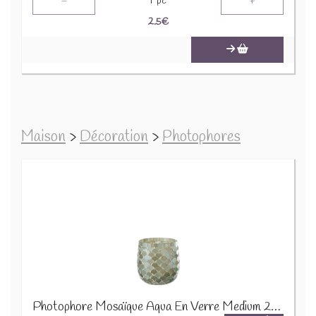
-
+
1
pc
2.5
€
Maison
>
Décoration
>
Photophores
Photophore Mosaïque Aqua En Verre Medium 21408