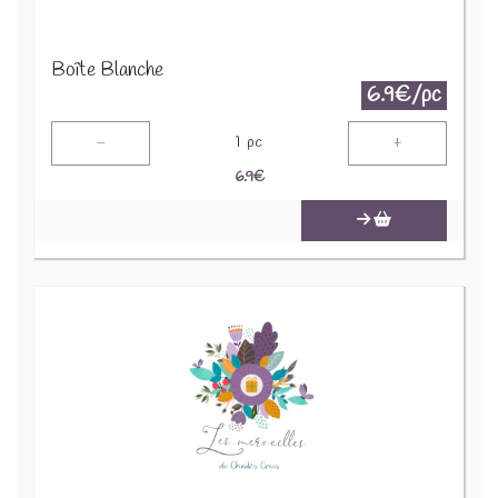
Boîte Blanche
6.9€/pc
-
+
1
pc
6.9
€