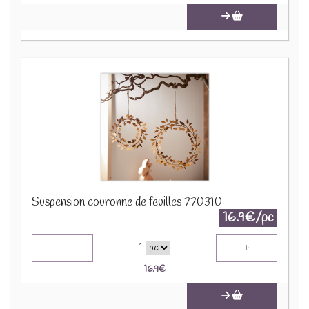
Suspension couronne de feuilles 770310
16.9€/pc
-
+
1
16.9
€