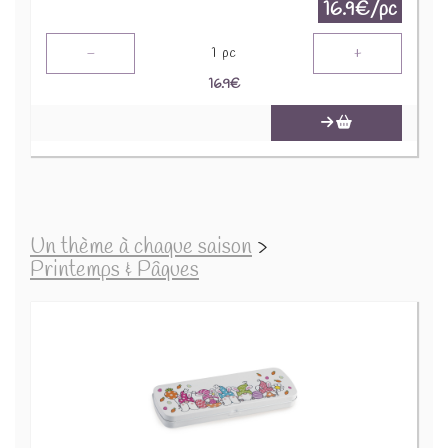
16.9€/pc
-
+
1
pc
16.9
€
Un thème à chaque saison
>
Printemps & Pâques