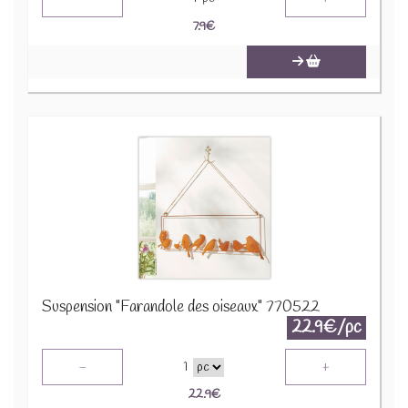
7.9
€
Suspension "Farandole des oiseaux" 770522
22.9€/pc
-
+
1
22.9
€