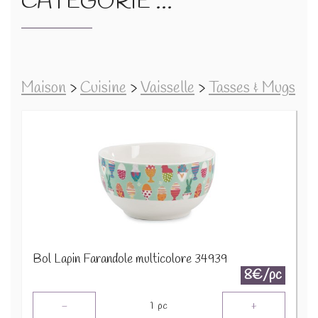
CATÉGORIE ...
Maison
>
Cuisine
>
Vaisselle
>
Tasses & Mugs
Bol Lapin Farandole multicolore 34939
8€/pc
-
+
1
pc