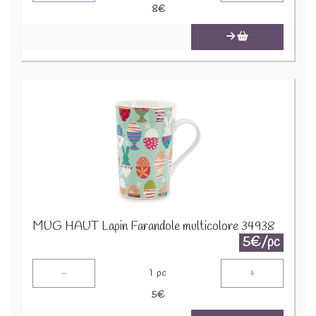
8
€
MUG HAUT Lapin Farandole multicolore 34938
5€/pc
-
+
1
pc
5
€