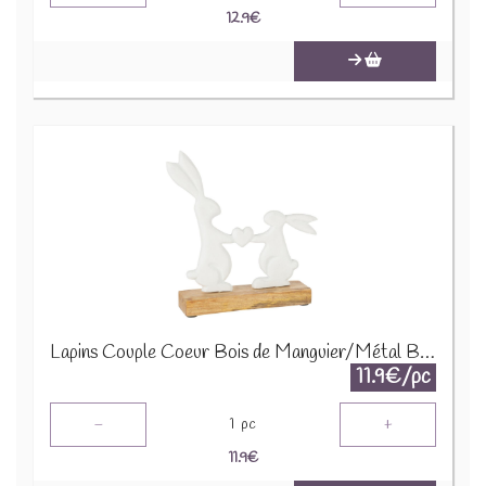
12.9
€
Lapins Couple Coeur Bois de Manguier/Métal Blanc/Naturel 20931
11.9€/pc
-
+
1
pc
11.9
€