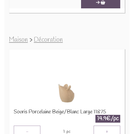
Maison
>
Décoration
Souris Porcelaine Beige/Blanc Large 11875
14.9€/pc
-
+
1
pc