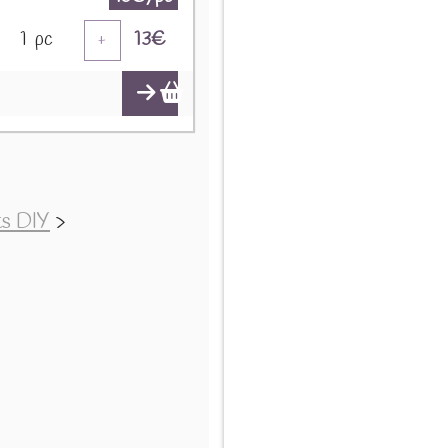
1
pc
13
€
+
ts DIY
>