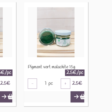
Pigment vert malachite 15g
5€/pc
2.5€/pc
2.5
€
1
pc
2.5
€
-
+