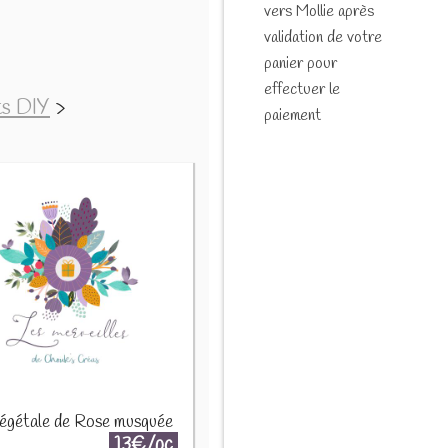
vers Mollie après
validation de votre
panier pour
effectuer le
ts DIY
>
paiement
végétale de Rose musquée
13€/pc