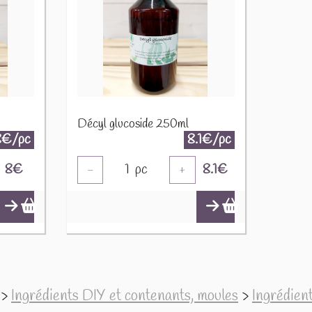
Décyl glucoside 250ml
8€/pc
8.1€/pc
8
€
1
pc
8.1
€
-
+
>
Ingrédients DIY et contenants, moules
>
Ingrédien