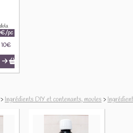
dula
0€/pc
10
€
>
Ingrédients DIY et contenants, moules
>
Ingrédien