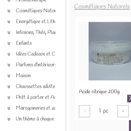
Aromathérapie
Cosmétiques Naturels
Cosmétiques Naturels
Energétique et Lithothérapie
Infusions, Thés, Plantes et produits naturels
Enfants
Idées Cadeaux et Chèques
Parfums d'intérieurs
Maison
Chaussettes adultes et enfants
Acide citrique 200g
Prêt à porter et Accessoires
Maroquineries et accessoires
1
pc
-
+
Un thème à chaque saison