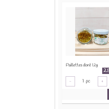
Paillettes doré 12g
2.
1
pc
-
+