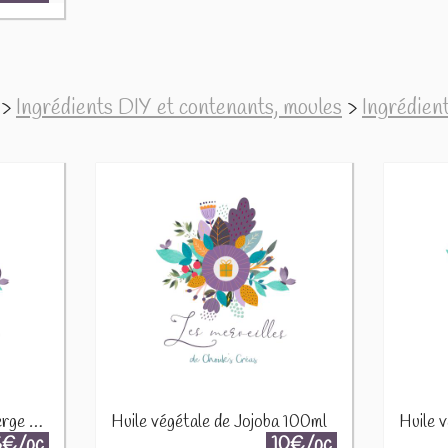
>
Ingrédients DIY et contenants, moules
>
Ingrédien
Huile végétale d'Argan vierge 100ml
Huile végétale de Jojoba 100ml
Huile 
5€/pc
10€/pc