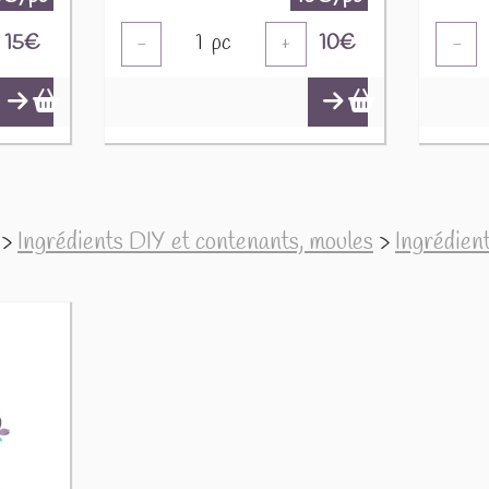
15
€
1
pc
10
€
-
+
-
>
Ingrédients DIY et contenants, moules
>
Ingrédien