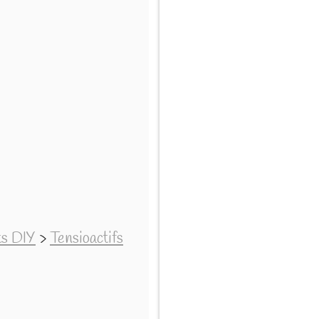
ts DIY
>
Tensioactifs