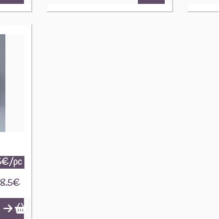
5€/pc
8.5
€