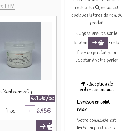
CATEGORIES" ou via la
ts DIY
recherche
en tapant
quelques lettres du nom du
produit
Cliquez ensuite sur le
bouton
sur la
fiche du produit pour
l'ajouter à votre panier
Réception de
votre commande
 Xanthane 50g
6.95€/pc
Livraison en point
relais
1
pc
6.95
€
+
Votre commande est
livrée en point relais