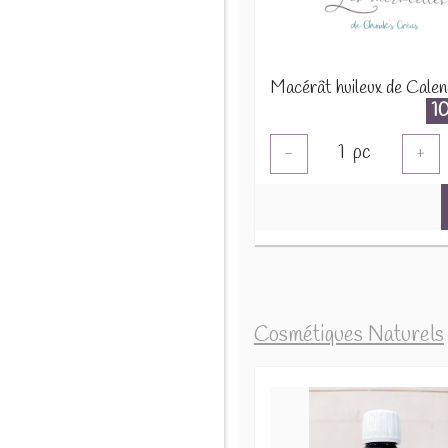
Macérât huileux de Calen
1
1
pc
-
+
Cosmétiques Naturels