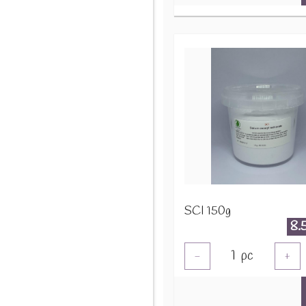
SCI 150g
8.
1
pc
-
+