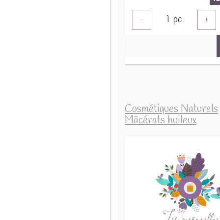
1
pc
-
+
Cosmétiques Naturels
Mâcérats huileux