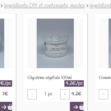
>
Ingrédients DIY et contenants, moules
>
Ingrédien
Glycérine végétale 100ml
Gomme
7€/pc
4.2€/pc
7
€
1
pc
4.2
€
-
+
-