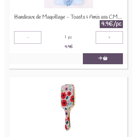
Bandeaux de Maquillage - Toasts & Amis ass CMH-05
4.9€/pc
-
+
1
pc
4.9
€