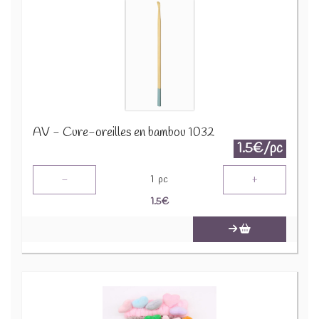
AV - Cure-oreilles en bambou 1032
1.5€/pc
-
+
1
pc
1.5
€