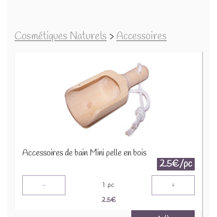
Cosmétiques Naturels
>
Accessoires
Accessoires de bain Mini pelle en bois
2.5€/pc
-
+
1
pc
2.5
€