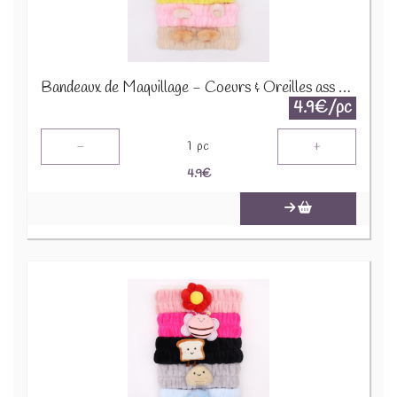
Bandeaux de Maquillage - Coeurs & Oreilles ass CMH-03
4.9€/pc
-
+
1
pc
4.9
€