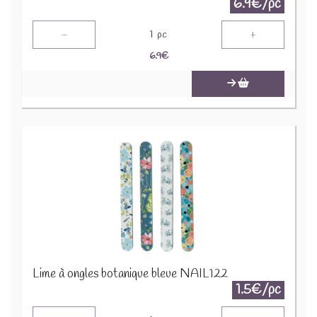
6.9€/pc
-
+
1
pc
6.9
€
Lime à ongles botanique bleue NAIL122
1.5€/pc