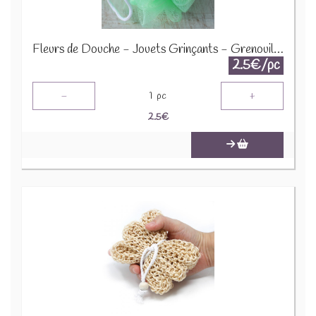
Fleurs de Douche - Jouets Grinçants - Grenouille - Vert - SCRDT-06
2.5€/pc
-
+
1
pc
2.5
€