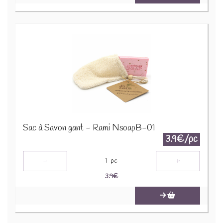
Sac à Savon gant - Rami NsoapB-01
3.9€/pc
-
+
1
pc
3.9
€