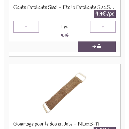
Gants Exfoliants Sisal - Étoile Exfoliante SisalS-02
4.9€/pc
-
+
1
pc
4.9
€
Gommage pour le dos en Jute - NLuxB-11