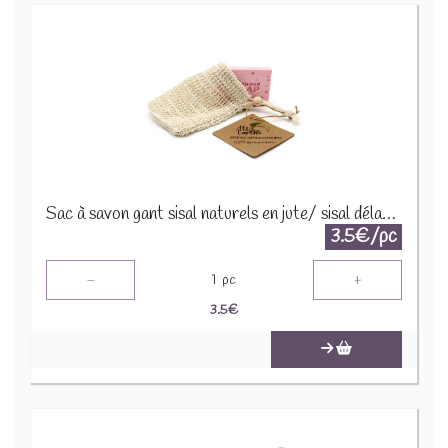
Sac à savon gant sisal naturels en jute/ sisal délavée - NsoapB-03
3.5€/pc
-
+
1
pc
3.5
€