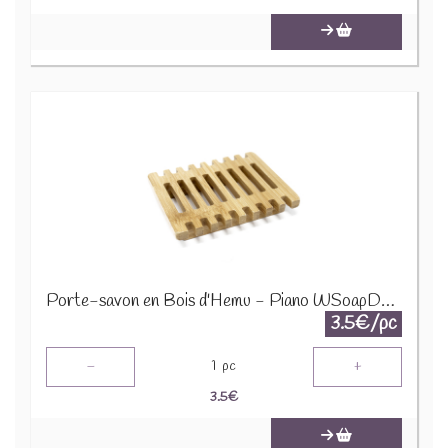
Porte-savon en Bois d'Hemu - Piano WSoapD-14
3.5€/pc
-
+
1
pc
3.5
€