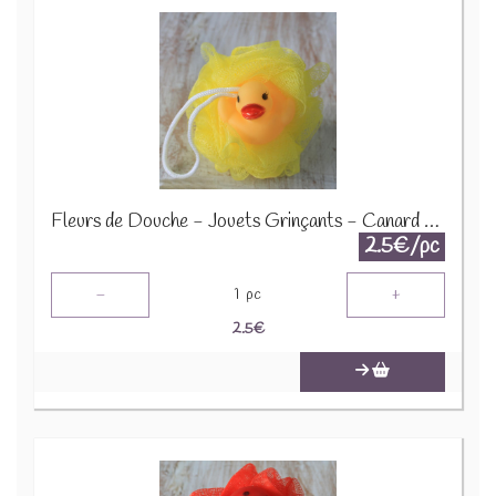
Fleurs de Douche - Jouets Grinçants - Canard - Jaune - SCRDT-06
2.5€/pc
-
+
1
pc
2.5
€