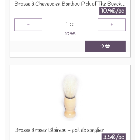
Brosse à Cheveux en Bambou Pick of The Bunch - Coquelicots BRU18
10.9€/pc
-
+
1
pc
10.9
€
Brosse à raser Blaireau - poil de sanglier
3.5€/pc