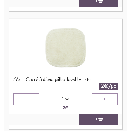
AV - Carré à démaquiller lavable 1714
2€/pc
-
+
1
pc
2
€