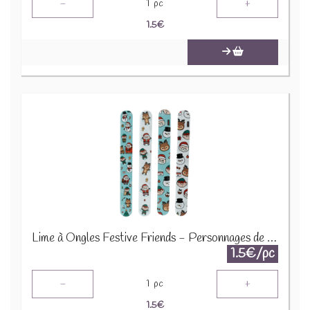
-
+
1
pc
1.5
€
Lime à Ongles Festive Friends - Personnages de Noël - XNAIL129
1.5€/pc
-
+
1
pc
1.5
€