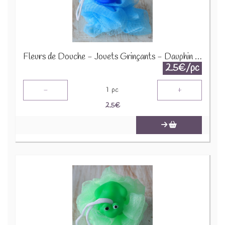
Fleurs de Douche - Jouets Grinçants - Dauphin - Bleu - SCRDT-06
2.5€/pc
-
+
1
pc
2.5
€