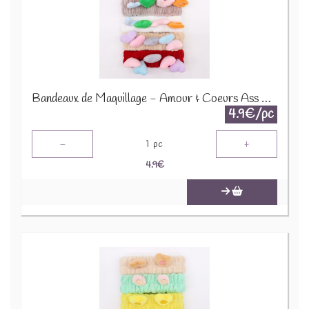
Bandeaux de Maquillage - Amour & Coeurs Ass CMH-02
4.9€/pc
-
+
1
pc
4.9
€