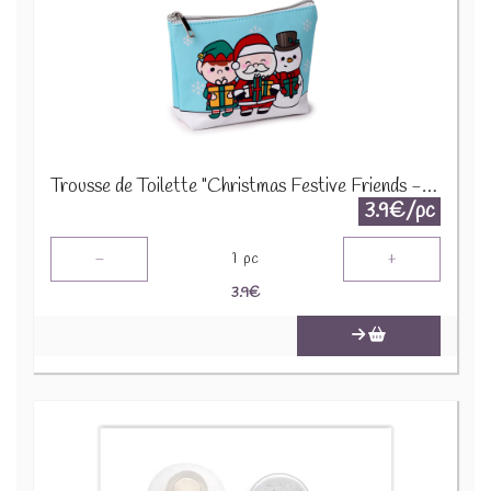
Trousse de Toilette "Christmas Festive Friends - Amis Festifs" (Petit) - XBAG212S
3.9€/pc
-
+
1
pc
3.9
€