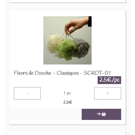
Fleurs de Douche - Classiques - SCRDT-07
2.5€/pc
-
+
1
pc
2.5
€