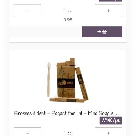
-
+
1
pc
3.5
€
Brosses à dent - Paquet familial - Med Souple Bambou BamTB-01
7.9€/pc
-
+
1
pc