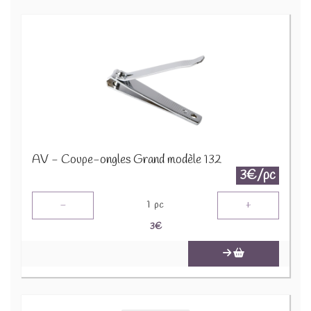
AV - Coupe-ongles Grand modèle 132
3€/pc
-
+
1
pc
3
€