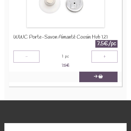
WWC Porte-Savon Aimanté Cousin Hub 121
7.5€/pc
-
+
1
pc
7.5
€