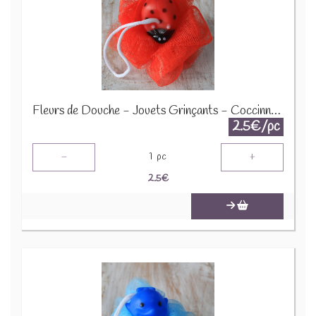
Fleurs de Douche - Jouets Grinçants - Coccinnelle - Rouge - SCRDT-06
2.5€/pc
-
+
1
pc
2.5
€