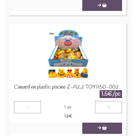
Canard en plastic piscine Z-A2.2 TOY1150-002
1.5€/pc
-
+
1
pc
1.5
€