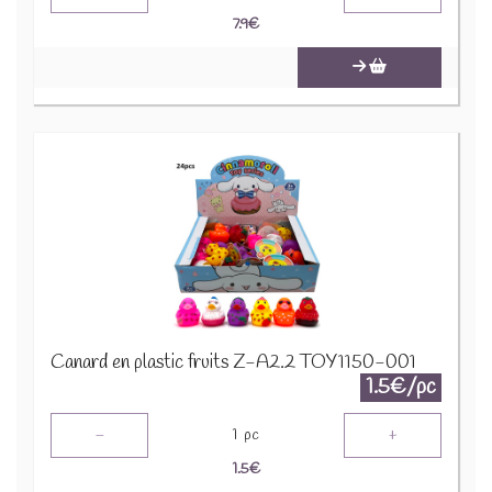
7.9
€
Canard en plastic fruits Z-A2.2 TOY1150-001
1.5€/pc
-
+
1
pc
1.5
€