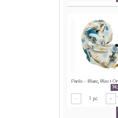
14
1
pc
-
+