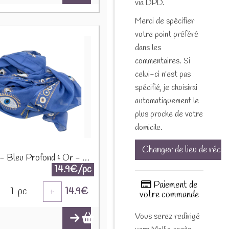
via DPD.
Merci de spécifier
votre point préféré
dans les
commentaires. Si
celui-ci n'est pas
spécifié, je choisirai
automatiquement le
plus proche de votre
domicile.
Changer de lieu de récep
Paréo - Bleu Profond & Or - Motif Œil Protecteur Peint à la Main NSMed-02
14.9€/pc
Paiement de
1
pc
14.9
€
+
votre commande
Vous serez redirigé