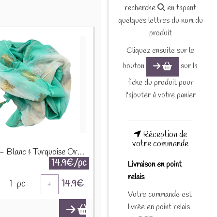
recherche
en tapant
quelques lettres du nom du
produit
Cliquez ensuite sur le
bouton
sur la
fiche du produit pour
l'ajouter à votre panier
Réception de
votre commande
Paréo - Blanc & Turquoise Or - Motif Tortue NSMed-04
14.9€/pc
Livraison en point
relais
1
pc
14.9
€
+
Votre commande est
livrée en point relais