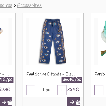
soires
>
Accessoires
Caftan - Blanc, Bleu & Or - Motif Œil Protecteur NSMed-12
Pantalon de Détente - Bleu Profond & Or - Œil Protecteur NSMed-15
.9€/pc
36.9€/pc
27.9
€
1
pc
36.9
€
-
+
-