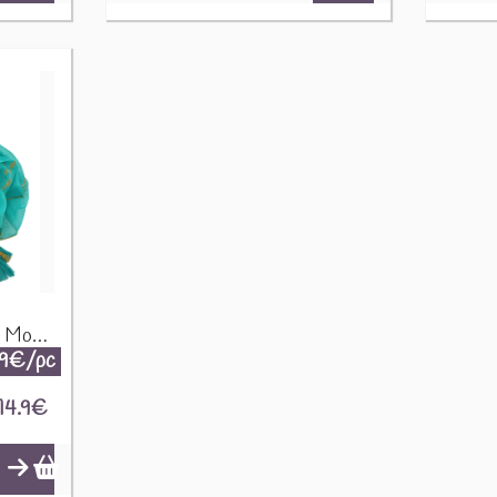
Paréo - Turquoise & Or - Motif Poisson NSMed-03
.9€/pc
14.9
€