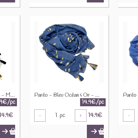
Paréo - Blanc, Bleu & Or - Motif Œil Protecteur NSMed-06
Paréo - Bleu Océan & Or - Motif Poisson NSMed-05
.9€/pc
14.9€/pc
14.9
€
1
pc
14.9
€
-
+
-