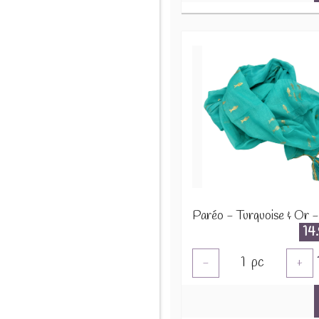
14
1
pc
-
+