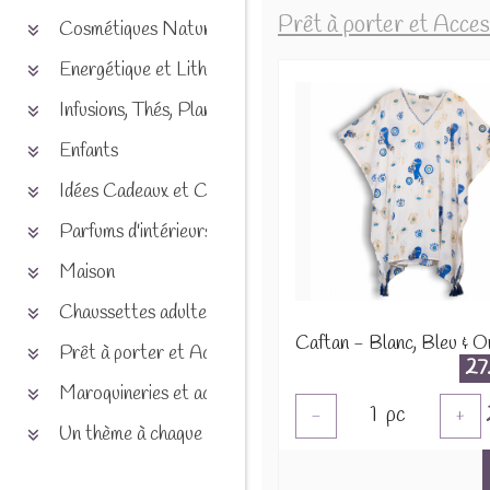
Prêt à porter et Acces
Cosmétiques Naturels
Energétique et Lithothérapie
Infusions, Thés, Plantes et produits naturels
Enfants
Idées Cadeaux et Chèques
Parfums d'intérieurs
Maison
Chaussettes adultes et enfants
Prêt à porter et Accessoires
27
Maroquineries et accessoires
1
pc
-
+
Un thème à chaque saison