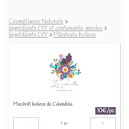
Cosmétiques Naturels
>
Ingrédients DIY et contenants, moules
>
Ingrédients DIY
>
Mâcérats huileux
Macérât huileux de Calendula
10€/pc
-
+
1
pc