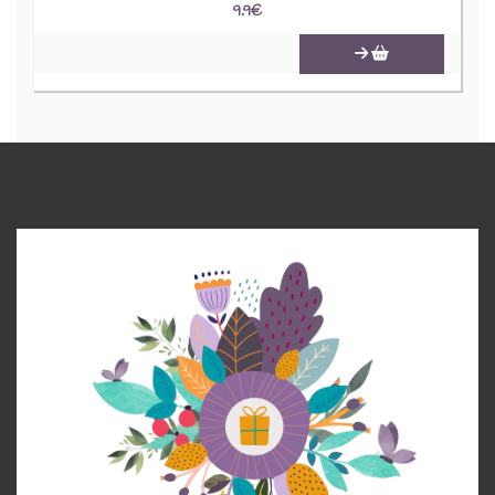
9.9
€