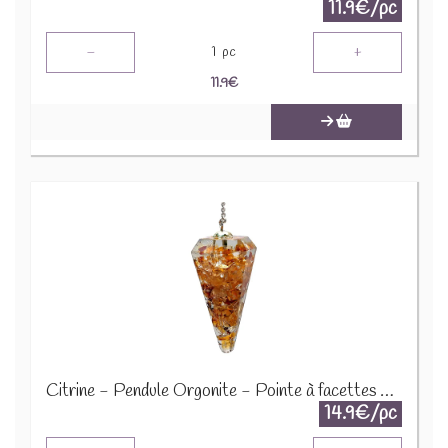
11.9€/pc
-
+
1
pc
11.9
€
Citrine - Pendule Orgonite - Pointe à facettes 78122
14.9€/pc