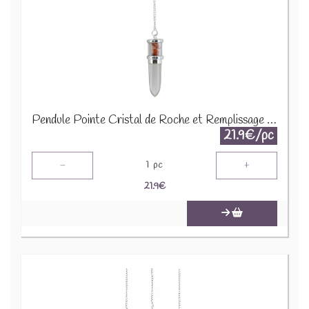
Pendule Pointe Cristal de Roche et Remplissage Cornaline 63020
21.9€/pc
-
+
1
pc
21.9
€