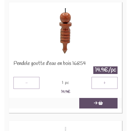
Pendule goutte d'eau en bois 16854
14.9€/pc
-
+
1
pc
14.9
€