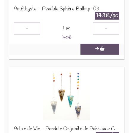
Améthyste - Pendule Sphère Ballmp-03
14.9€/pc
-
+
1
pc
14.9
€
Arbre de Vie - Pendule Orgonite de Puissance Chakra - OrgCP-07