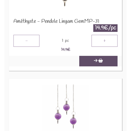
Améthyste - Pendule Lingam GemMP-31
14.9€/pc
-
+
1
pc
14.9
€