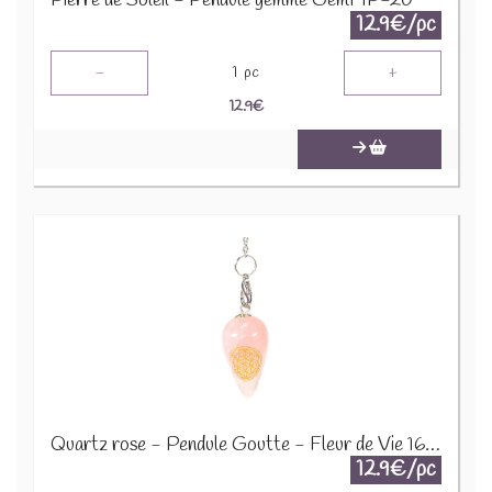
Pierre de Soleil - Pendule gemme GemMP-20
12.9€/pc
-
+
1
pc
12.9
€
Quartz rose - Pendule Goutte - Fleur de Vie 16065
12.9€/pc