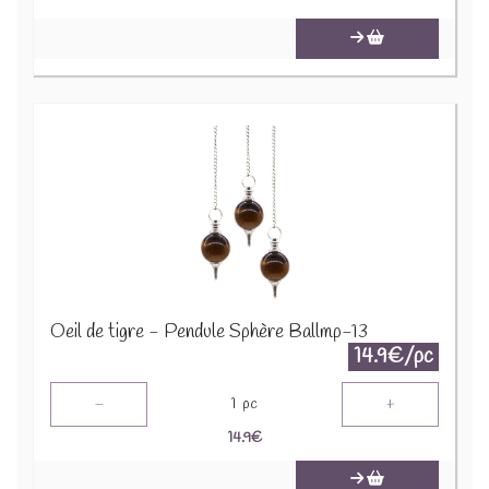
Oeil de tigre - Pendule Sphère Ballmp-13
14.9€/pc
-
+
1
pc
14.9
€