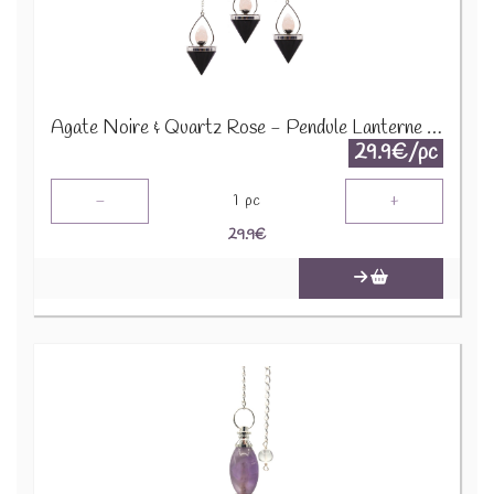
Agate Noire & Quartz Rose - Pendule Lanterne de Vie SpecMP-64
29.9€/pc
-
+
1
pc
29.9
€