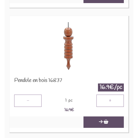
Pendule en bois 16837
16.9€/pc
-
+
1
pc
16.9
€