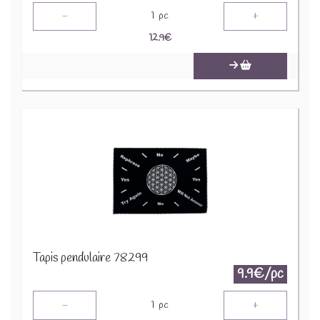
-
+
1
pc
12.9
€
Tapis pendulaire 78299
9.9€/pc
-
+
1
pc