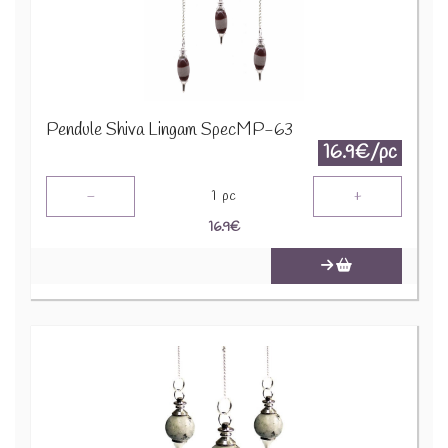
Pendule Shiva Lingam SpecMP-63
16.9€/pc
-
+
1
pc
16.9
€