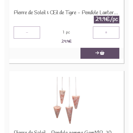
Pierre de Soleil & Œil de Tigre - Pendule Lanterne de Vie SpecMP-65
29.9€/pc
-
+
1
pc
29.9
€