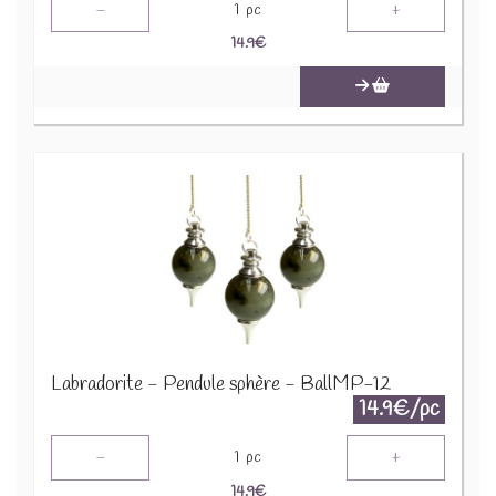
-
+
1
pc
14.9
€
Labradorite - Pendule sphère - BallMP-12
14.9€/pc
-
+
1
pc
14.9
€