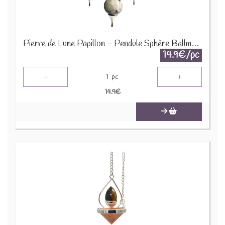
Pierre de Lune Papillon - Pendule Sphère Ballmp-15
14.9€/pc
-
+
1
pc
14.9
€