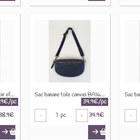
Sac banane synthétique cuir effet mouton CUIR-IT-876-3 Marron
Sac banane toile canvas BA166 Marine
.9€/pc
34.9€/pc
38.9
€
1
pc
34.9
€
-
+
-