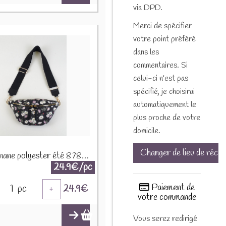
via DPD.
Merci de spécifier
votre point préféré
dans les
commentaires. Si
celui-ci n'est pas
spécifié, je choisirai
automatiquement le
plus proche de votre
domicile.
Changer de lieu de récep
Sac banane polyester été 87808 Noir
24.9€/pc
Paiement de
1
pc
24.9
€
+
votre commande
Vous serez redirigé