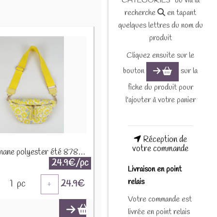
CATEGORIES" ou via la
recherche
en tapant
quelques lettres du nom du
produit
Cliquez ensuite sur le
bouton
sur la
fiche du produit pour
l'ajouter à votre panier
Réception de
votre commande
Sac banane polyester été 87808 Jaune citron
24.9€/pc
Livraison en point
relais
1
pc
24.9
€
+
Votre commande est
livrée en point relais