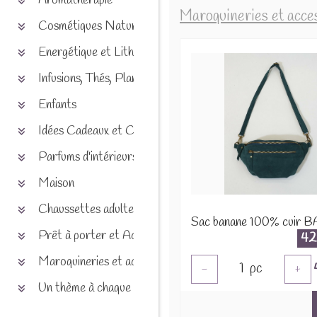
Aromathérapie
Maroquineries et acce
Cosmétiques Naturels
Energétique et Lithothérapie
Infusions, Thés, Plantes et produits naturels
Enfants
Idées Cadeaux et Chèques
Parfums d'intérieurs
Maison
Chaussettes adultes et enfants
Prêt à porter et Accessoires
42
Maroquineries et accessoires
1
pc
-
+
Un thème à chaque saison