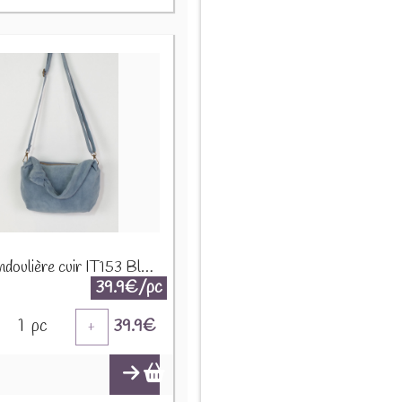
Sac bandoulière cuir IT153 Bleu ciel
39.9€/pc
1
pc
39.9
€
+