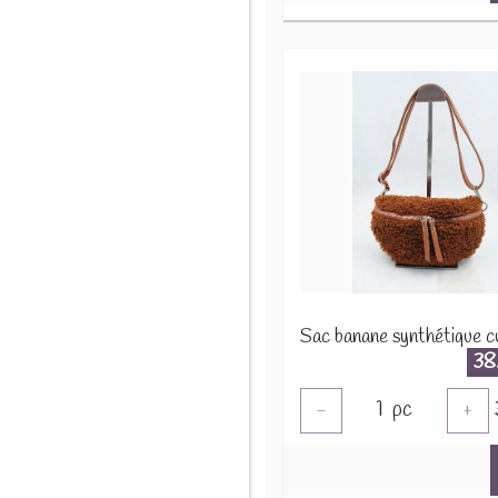
38
1
pc
-
+