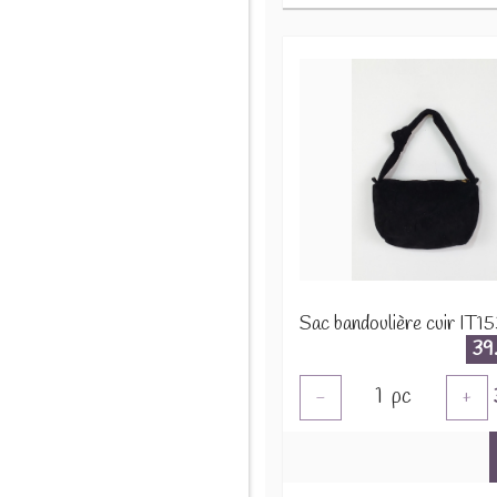
Sac bandoulière cuir IT1
39
1
pc
-
+