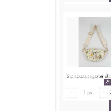
24
1
pc
-
+