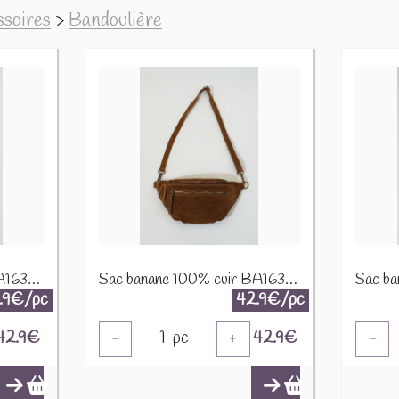
ssoires
>
Bandoulière
Sac banane 100% cuir BA163Da Bleu canard
Sac banane 100% cuir BA163Da Cognac
.9€/pc
42.9€/pc
42.9
€
1
pc
42.9
€
-
+
-