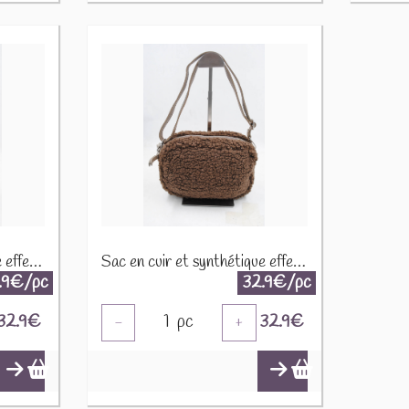
Sac en cuir et synthétique effet mouton CUIR-IT-939 Noir
Sac en cuir et synthétique effet mouton CUIR-IT-939 Marron foncé
.9€/pc
32.9€/pc
32.9
€
1
pc
32.9
€
-
+