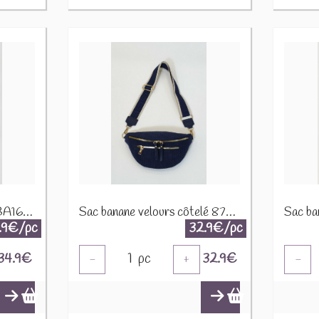
Sac banane toile canvas BA166 Vert d'eau
Sac banane velours côtelé 87782-2 Marine
.9€/pc
32.9€/pc
34.9
€
1
pc
32.9
€
-
+
-