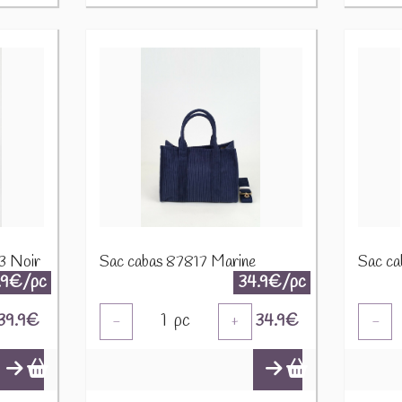
53 Noir
Sac cabas 87817 Marine
Sac ca
.9€/pc
34.9€/pc
39.9
€
1
pc
34.9
€
-
+
-