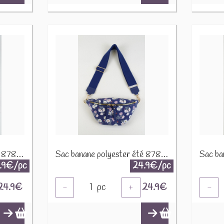
Sac banane polyester été 87808 Jaune soleil
Sac banane polyester été 87808 Marine
.9€/pc
24.9€/pc
24.9
€
1
pc
24.9
€
-
+
-