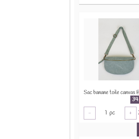
34
1
pc
-
+