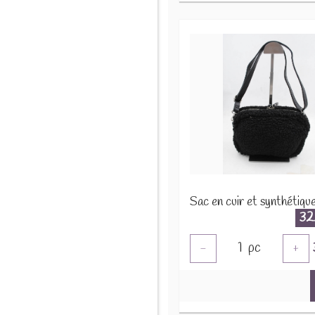
32
1
pc
-
+