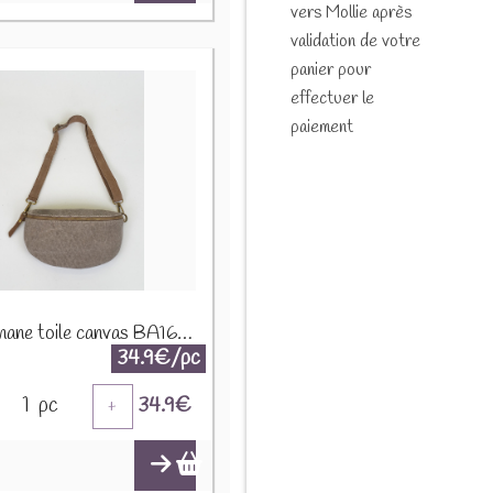
vers Mollie après
validation de votre
panier pour
effectuer le
paiement
Sac banane toile canvas BA166 Taupe
34.9€/pc
1
pc
34.9
€
+