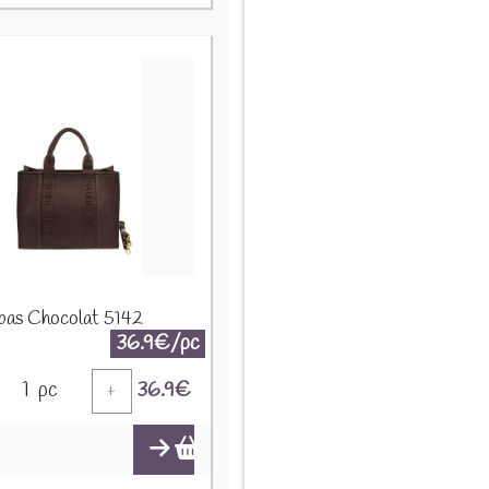
bas Chocolat 5142
36.9€/pc
1
pc
36.9
€
+