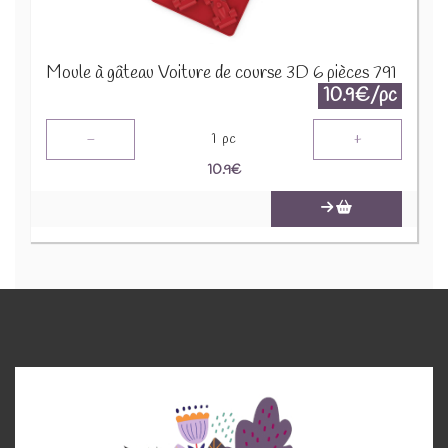
Moule à gâteau Voiture de course 3D 6 pièces 791
10.9€/pc
-
+
1
pc
10.9
€