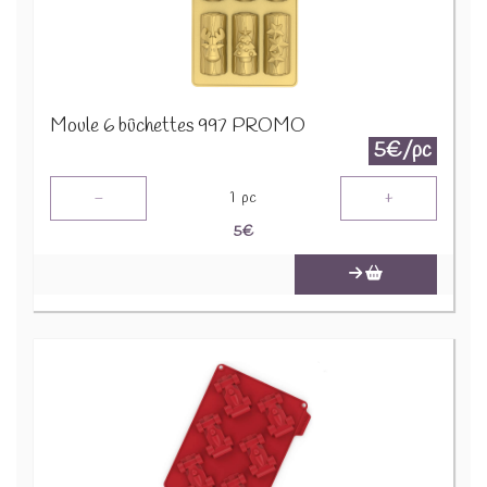
Moule 6 bûchettes 997 PROMO
5€/pc
-
+
1
pc
5
€