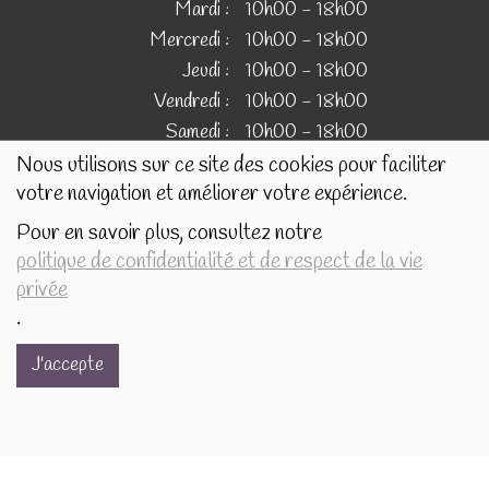
Mardi :
10h00 - 18h00
Mercredi :
10h00 - 18h00
Jeudi :
10h00 - 18h00
Vendredi :
10h00 - 18h00
Samedi :
10h00 - 18h00
Nous utilisons sur ce site des cookies pour faciliter
votre navigation et améliorer votre expérience.
IMAGES
Pour en savoir plus, consultez notre
politique de confidentialité et de respect de la vie
Les images présentées pour illustrer les produits en vente
privée
sur ce site ne sont pas contractuelles.
.
J'accepte
Réalisé avec
par
MonSiteAMoi