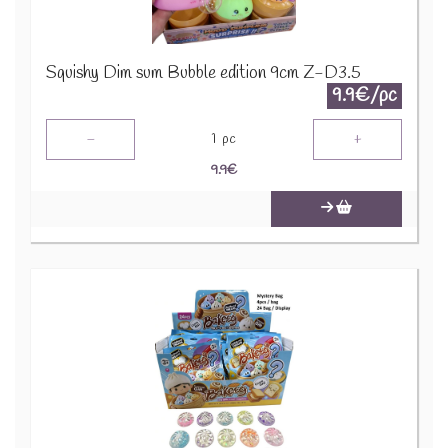
Squishy Dim sum Bubble edition 9cm Z-D3.5
9.9€/pc
-
+
1
pc
9.9
€