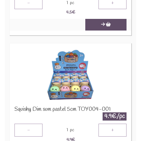
-
+
1
pc
4.5
€
Squishy Dim sum pastel 5cm TOY004-001
4.9€/pc
-
+
1
pc
4.9
€