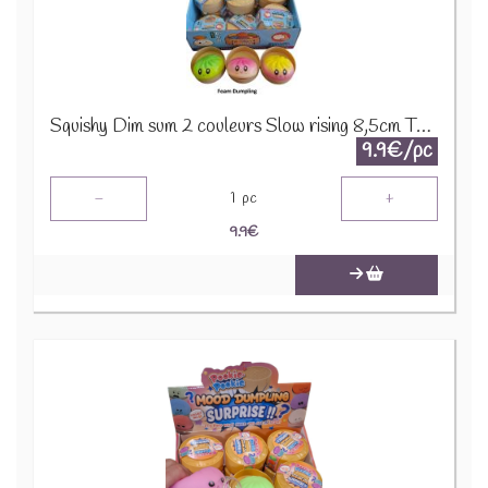
Squishy Dim sum 2 couleurs Slow rising 8,5cm TOY003-009
9.9€/pc
-
+
1
pc
9.9
€