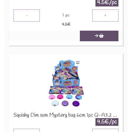
4.5€/pc
-
+
1
pc
4.5
€
Squishy Dim sum Mystery bag 6cm 1pc Q-A3.2 TOY003-007
4.5€/pc