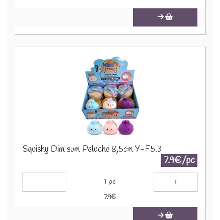
Squishy Dim sum Peluche 8,5cm Y-F5.3
7.9€/pc
-
+
1
pc
7.9
€