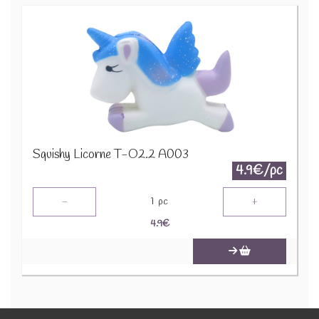
Squishy Licorne T-O2.2 A003
4.9€/pc
-
+
1
pc
4.9
€