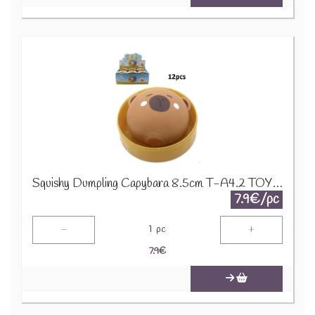
Squishy Dumpling Capybara 8.5cm T-A4.2 TOY002-003
7.9€/pc
-
+
1
pc
7.9
€