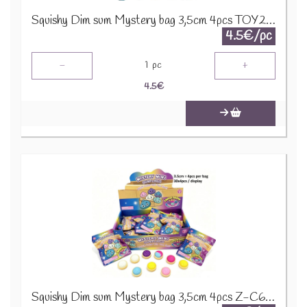
Squishy Dim sum Mystery bag 3,5cm 4pcs TOY2610-113
4.5€/pc
-
+
1
pc
4.5
€
Squishy Dim sum Mystery bag 3,5cm 4pcs Z-C6.6 TOY003-008