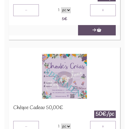
-
+
1
5
€
Chèque Cadeau 50,00€
50€/pc
-
+
1