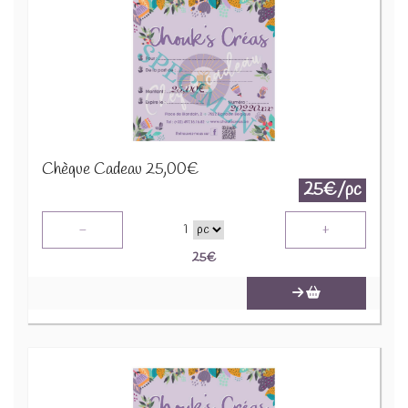
Chèque Cadeau 25,00€
25€/pc
-
+
1
25
€