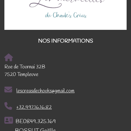
NOS INFORMATIONS
Rue de Tournai 32B
7520 Templeuve
lescreasdechouks@gmail.com
+32.497.16.16.82
BE0849.325.169