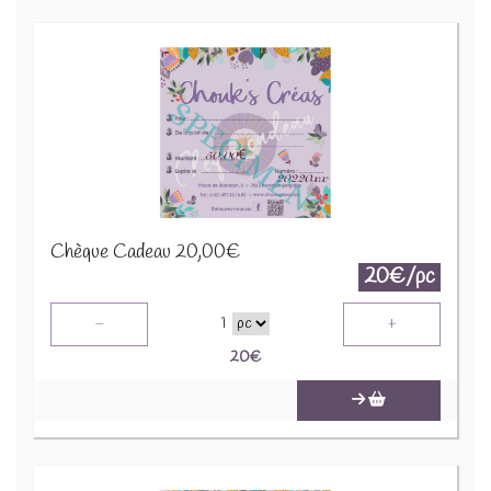
Chèque Cadeau 20,00€
20€/pc
-
+
1
20
€