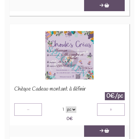
Chèque Cadeau montant à définir
0€/pc
-
+
1
0
€