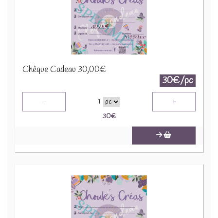
Chèque Cadeau 30,00€
30€/pc
-
+
1
30
€