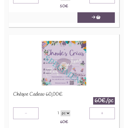
50
€
Chèque Cadeau 60,00€
60€/pc
-
+
1
60
€