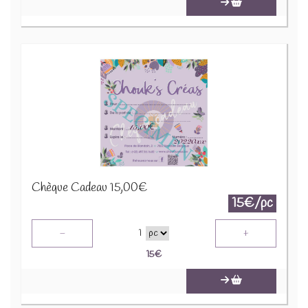
Chèque Cadeau 15,00€
15€/pc
-
+
1
15
€