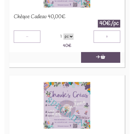
Chèque Cadeau 40,00€
40€/pc
-
+
1
40
€