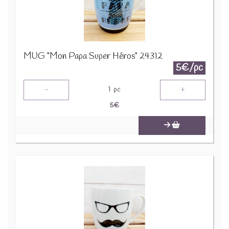
MUG "Mon Papa Super Héros" 24312
5€/pc
-
+
1
pc
5
€