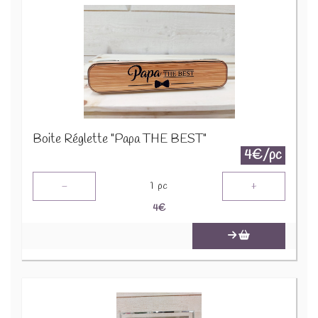
Boite Réglette "Papa THE BEST"
4€/pc
-
+
1
pc
4
€