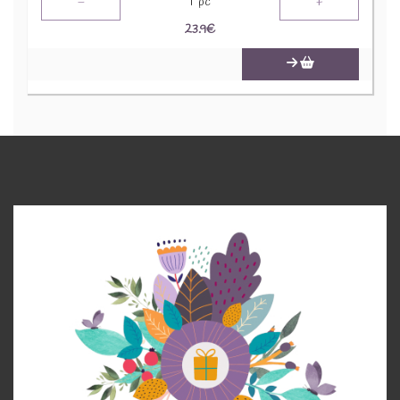
-
+
1
pc
23.9
€