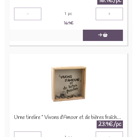
16.9€/pc
-
+
1
pc
16.9
€
Urne tirelire " Vivons d'Amour et de bières fraîches" 52569
23.9€/pc