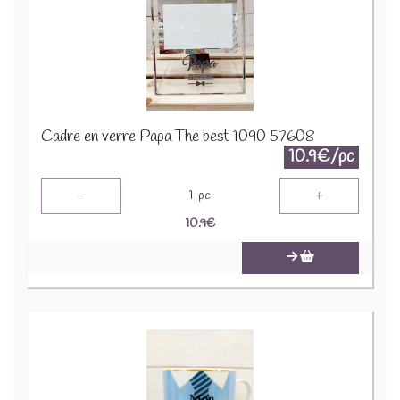
Cadre en verre Papa The best 1090 57608
10.9€/pc
-
+
1
pc
10.9
€