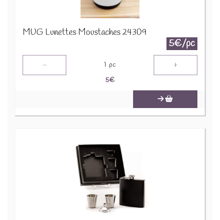
MUG Lunettes Moustaches 24309
5€/pc
-
+
1
pc
5
€