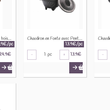
Brûle-encens en métal et bois - Pentagramme 75648
Chaudron en Fonte avec Pentacle CIC-01
.9€/pc
13.9€/pc
24.9
€
1
pc
13.9
€
-
+
-