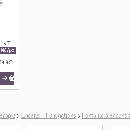
Plateau d'Offrande Émaillé à Trois Pieds - Déesse Dorée sur Fond Noir CIC-21
.9€/pc
19.9
€
hérapie
>
Encens - Fumigations
>
Fontaine à encens 