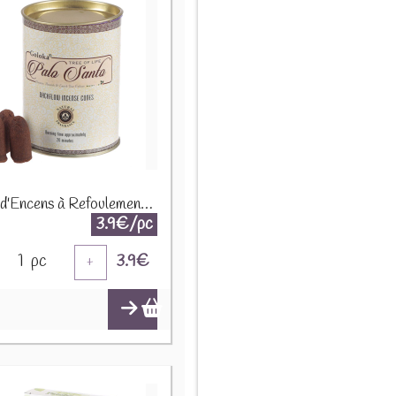
Cônes d'Encens à Refoulement Reflux Backflow Goloka - Bois Sacré Palo Santo INC499
3.9€/pc
1
pc
3.9
€
+