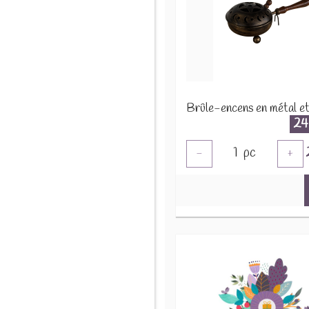
24
1
pc
-
+