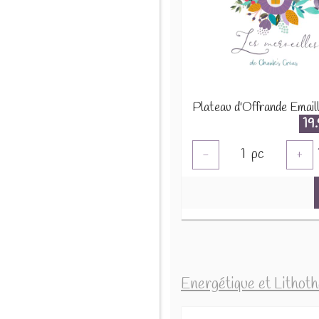
19
1
pc
-
+
Energétique et Lithot