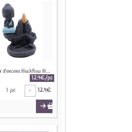
Brûleur d'encens Backflow Bouddha Pont 11cm BFC-J42
12.9€/pc
1
pc
12.9
€
+