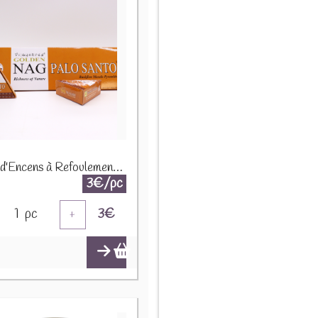
Cônes d'Encens à Refoulement Jumbo Golden Nag 42g - Palo Santo JBackF-05
3€/pc
1
pc
3
€
+