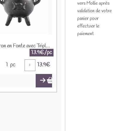
vers Mollie après
validation de votre
panier pour
effectuer le
paiement
Chaudron en Fonte avec Triple Lune CIC-02
13.9€/pc
1
pc
13.9
€
+