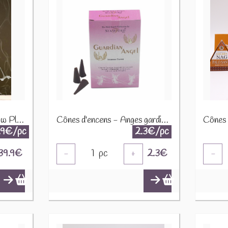
Brûleur d'Encens Backflow Pleine Lune BFC-J01
Cônes d'encens - Anges gardiens 37192 SAIC-04
.9€/pc
2.3€/pc
39.9
€
1
pc
2.3
€
-
+
-