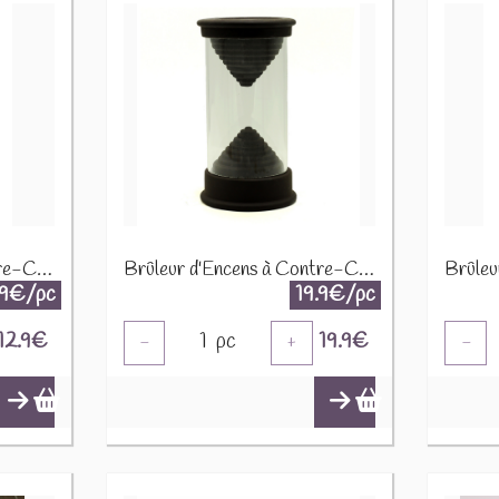
Brûleur d'Encens à Contre-Courant - Lune 12 cm 75678
Brûleur d'Encens à Contre-Courant - Tube d'Unité - BackF-70
.9€/pc
19.9€/pc
12.9
€
1
pc
19.9
€
-
+
-