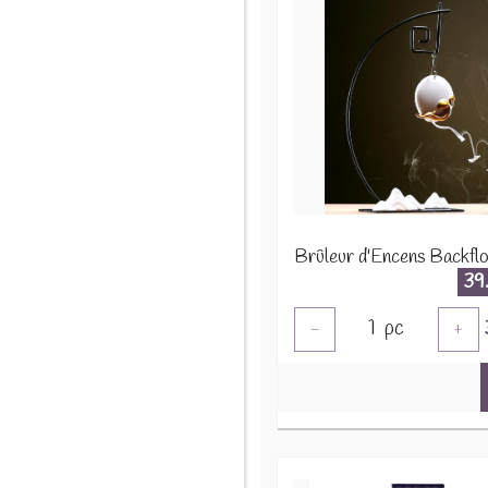
39
1
pc
-
+