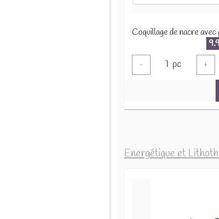
9.
1
pc
-
+
Energétique et Lithot