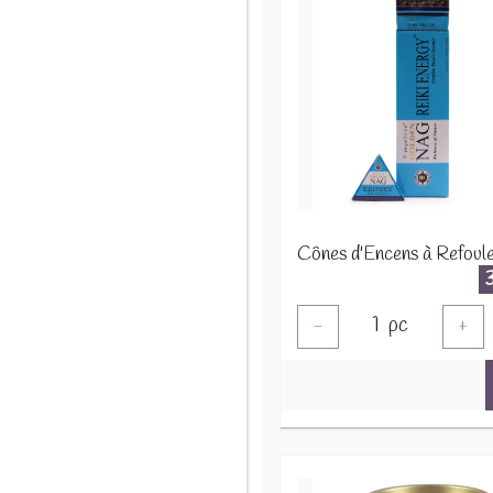
1
pc
-
+