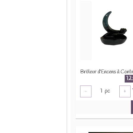
12
1
pc
-
+