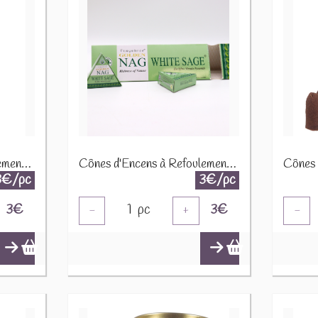
Cônes d'Encens à Refoulement Jumbo Golden Nag 42g - Re¨ki Energie JBackF-10
Cônes d'Encens à Refoulement Jumbo Golden Nag 42g - Sauge Blanche JBackF-06
3€/pc
3€/pc
3
€
1
pc
3
€
-
+
-