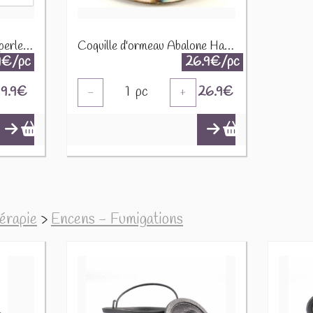
Coquillage de nacre avec perles 5955
Coquille d'ormeau Abalone Haliotis diversicolor XL
9€/pc
26.9€/pc
9.9
€
1
pc
26.9
€
-
+
hérapie
>
Encens - Fumigations