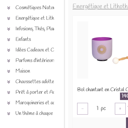
Energétique et Lithot
Cosmétiques Naturels
Energétique et Lithothérapie
Infusions, Thés, Plantes et produits naturels
Enfants
Idées Cadeaux et Chèques
Parfums d'intérieurs
Maison
Chaussettes adultes et enfants
Prêt à porter et Accessoires
14
Maroquineries et accessoires
1
pc
-
+
Un thème à chaque saison