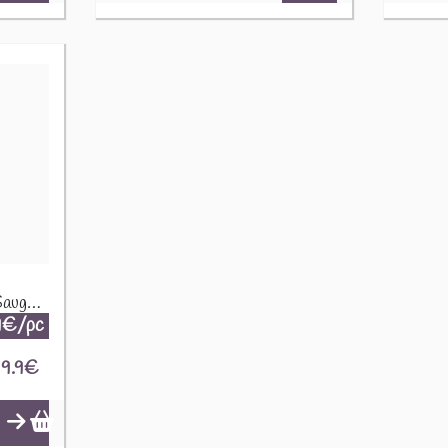
Spray d'ambiance Satya Sauge Blanche - 30 ml 75851
9€/pc
9.9
€