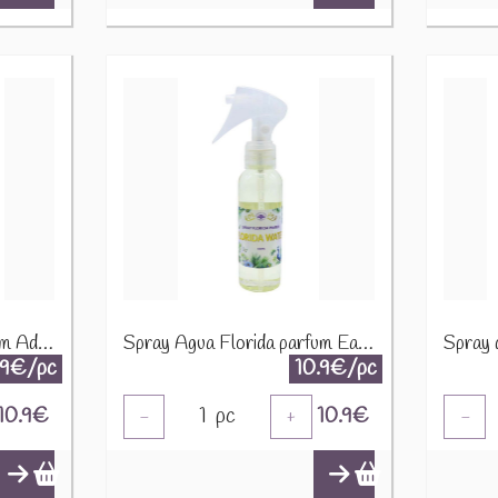
Spray Agua Florida parfum Adoucissant 100mL VAPG-ADOU
Spray Agua Florida parfum Eau de Floride 100mL VAPG-AGUA
.9€/pc
10.9€/pc
10.9
€
1
pc
10.9
€
-
+
-