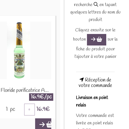
recherche
en tapant
quelques lettres du nom du
produit
Cliquez ensuite sur le
bouton
sur la
fiche du produit pour
l'ajouter à votre panier
Réception de
votre commande
Eau de Floride purificatrice AGUA221
16.9€/pc
Livraison en point
relais
1
pc
16.9
€
+
Votre commande est
livrée en point relais