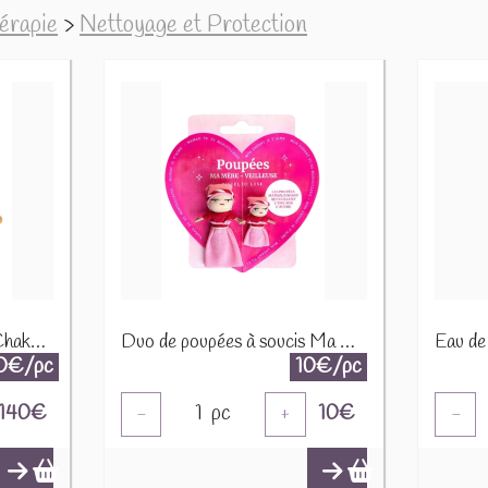
hérapie
>
Nettoyage et Protection
Bol chantant en Cristal Chakra Couronne 72748
Duo de poupées à soucis Ma Mère-veilleuse 75074
0€/pc
10€/pc
140
€
1
pc
10
€
-
+
-