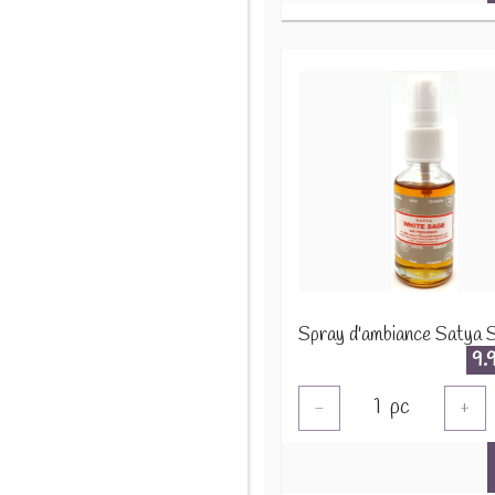
9.
1
pc
-
+