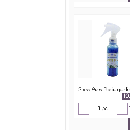
10
1
pc
-
+