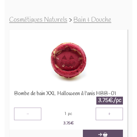
Cosmétiques Naturels
>
Bain & Douche
Bombe de bain XXL Halloween à l'anis HBB-01
3.75€/pc
-
+
1
pc
3.75
€