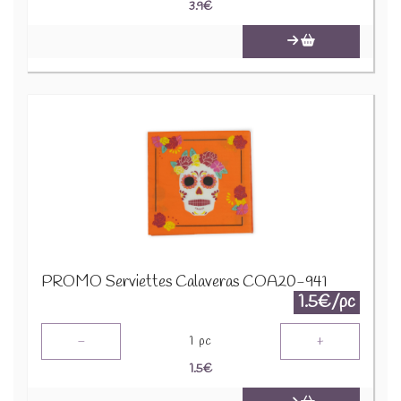
3.9
€
PROMO Serviettes Calaveras COA20-941
1.5€/pc
-
+
1
pc
1.5
€