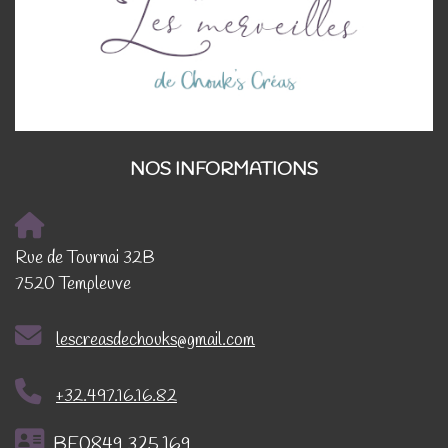
NOS INFORMATIONS
Rue de Tournai 32B
7520 Templeuve
lescreasdechouks@gmail.com
+32.497.16.16.82
BE0849.325.169