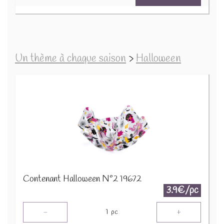
Un thème à chaque saison
>
Halloween
Contenant Halloween N°2 19672
3.9€/pc
-
+
1
pc