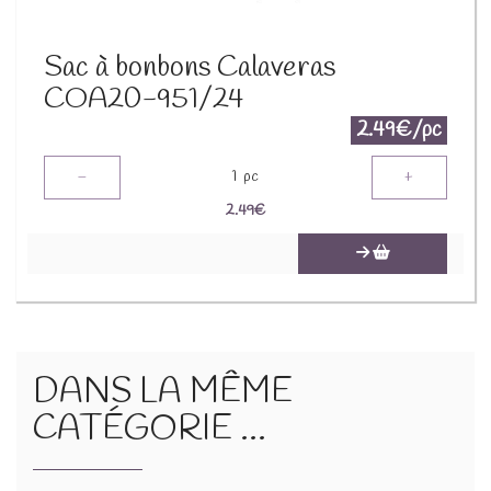
Sac à bonbons Calaveras
COA20-951/24
2.49€/pc
-
+
1
pc
2.49
€
DANS LA MÊME
CATÉGORIE ...