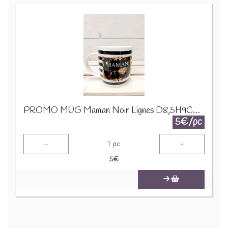
PROMO MUG Maman Noir Lignes D8,5H9CM 23975
5€/pc
-
+
1
pc
5
€