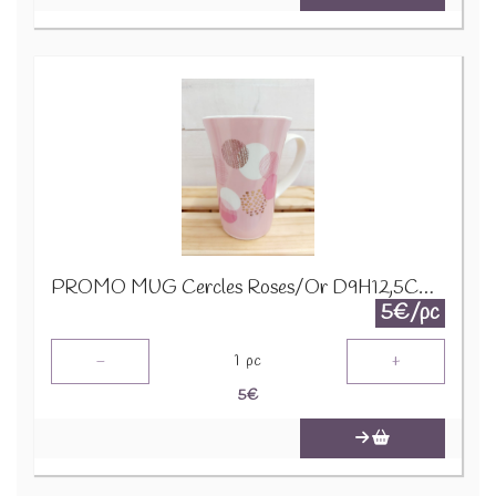
PROMO MUG Cercles Roses/Or D9H12,5CM 24322
5€/pc
-
+
1
pc
5
€