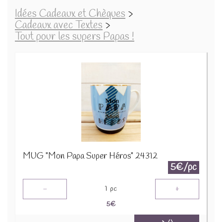
Idées Cadeaux et Chèques
>
Cadeaux avec Textes
>
Tout pour les supers Papas !
MUG "Mon Papa Super Héros" 24312
5€/pc
-
+
1
pc
5
€