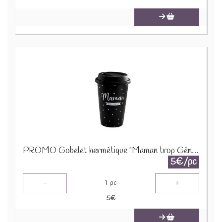
PROMO Gobelet hermétique "Maman trop Géniale" Noir 24306
5€/pc
-
+
1
pc
5
€