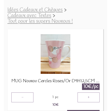
Idées Cadeaux et Chèques
>
Cadeaux avec Textes
>
Tout pour les supers Nounous !
MUG Nounou Cercles Roses/Or D9H12,5CM 24320
10€/pc
-
+
1
pc
10
€