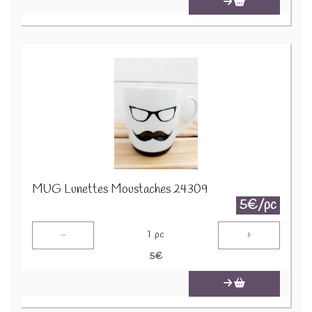
MUG Lunettes Moustaches 24309
5€/pc
-
+
1
pc
5
€