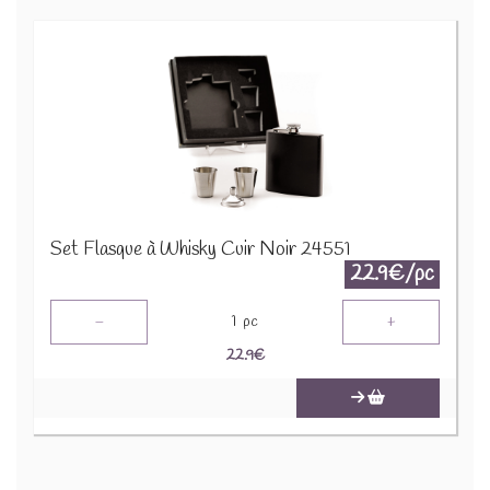
Set Flasque à Whisky Cuir Noir 24551
22.9€/pc
-
+
1
pc
22.9
€