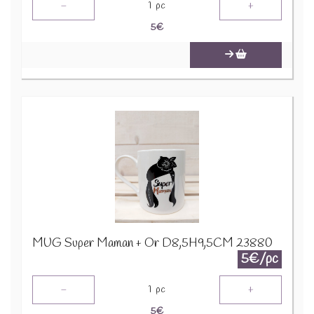
-
+
1
pc
5
€
MUG Super Maman + Or D8,5H9,5CM 23880
5€/pc
-
+
1
pc
5
€