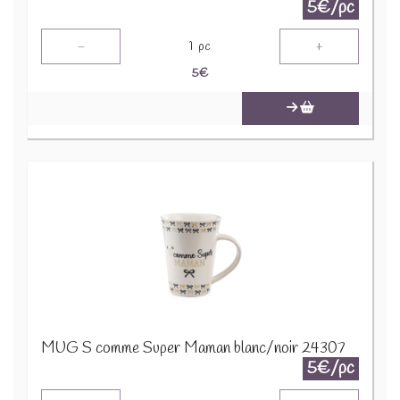
5€/pc
-
+
1
pc
5
€
MUG S comme Super Maman blanc/noir 24307
5€/pc