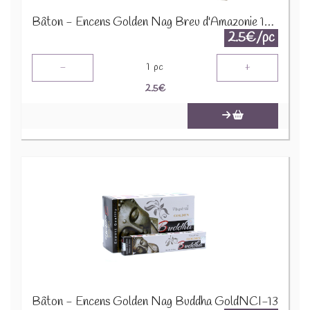
Bâton - Encens Golden Nag Breu d'Amazonie 15g BREU15V
2.5€/pc
-
+
1
pc
2.5
€
Bâton - Encens Golden Nag Buddha GoldNCI-13