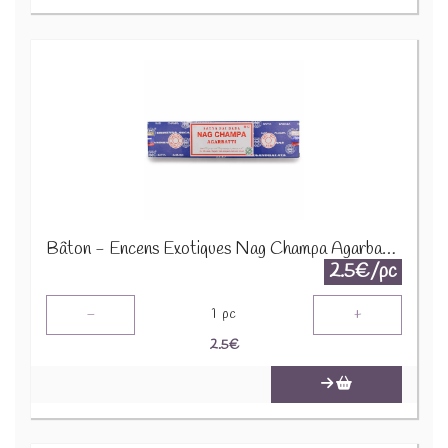
Bâton - Encens Exotiques Nag Champa Agarbatti 7803
2.5€/pc
-
+
1
pc
2.5
€