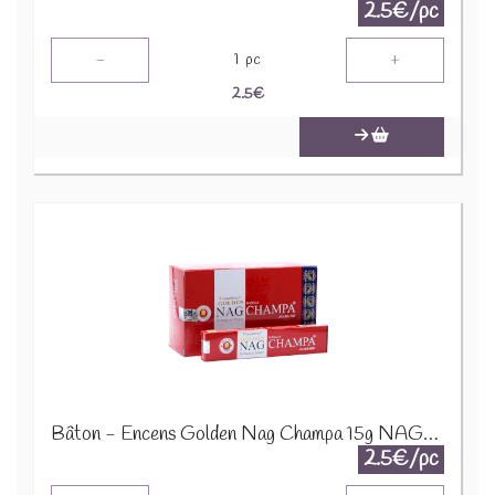
2.5€/pc
-
+
1
pc
2.5
€
Bâton - Encens Golden Nag Champa 15g NAG15V
2.5€/pc