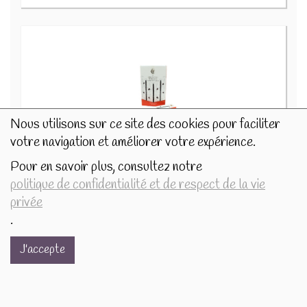
Nous utilisons sur ce site des cookies pour faciliter
votre navigation et améliorer votre expérience.
Pour en savoir plus, consultez notre
Bâton - Encens Green Tree Botanics - Protection - Rituel rouge 77869
3.15€/pc
politique de confidentialité et de respect de la vie
privée
-
+
1
pc
.
3.15
€
J'accepte