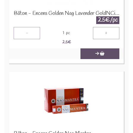
Bâton - Encens Golden Nag Lavender GoldNCi-19
2.5€/pc
-
+
1
pc
2.5
€