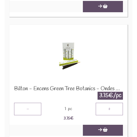
Bâton - Encens Green Tree Botanics - Ondes Positives - Aura verte 77868
3.15€/pc
-
+
1
pc
3.15
€