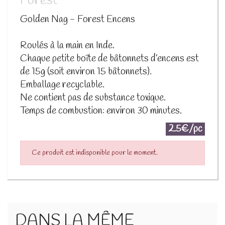
Forest
Golden Nag - Forest Encens
Roulés à la main en Inde.
Chaque petite boîte de bâtonnets d’encens est
de 15g (soit environ 15 bâtonnets).
Emballage recyclable.
Ne contient pas de substance toxique.
Temps de combustion: environ 30 minutes.
2.5€/pc
Ce produit est indisponible pour le moment.
DANS LA MÊME