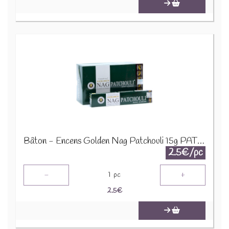
Bâton - Encens Golden Nag Patchouli 15g PAT15V
2.5€/pc
-
+
1
pc
2.5
€