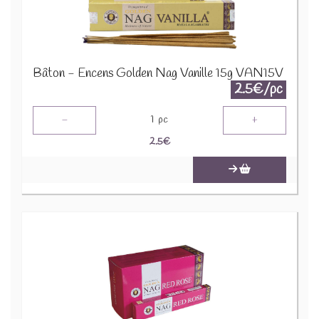
Bâton - Encens Golden Nag Vanille 15g VAN15V
2.5€/pc
-
+
1
pc
2.5
€