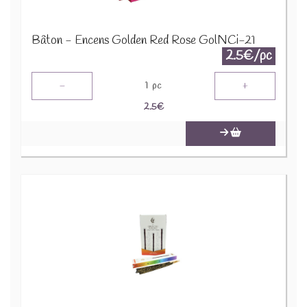
Bâton - Encens Golden Red Rose GolNCi-21
2.5€/pc
-
+
1
pc
2.5
€