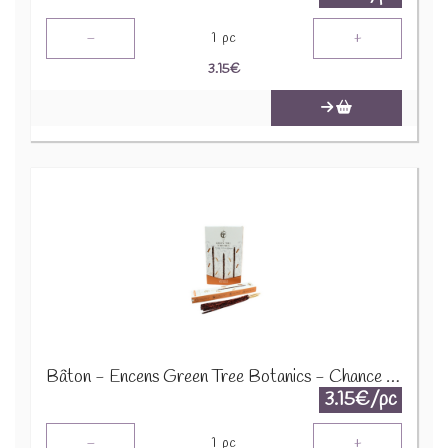
-
+
1
pc
3.15
€
Bâton - Encens Green Tree Botanics - Chance - Palo Santo 77871
3.15€/pc
-
+
1
pc