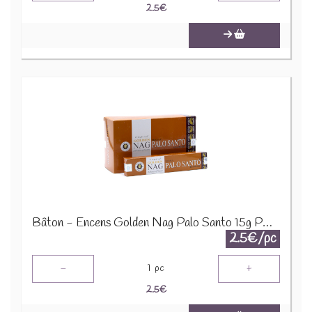
2.5
€
Bâton - Encens Golden Nag Palo Santo 15g PALO15V
2.5€/pc
-
+
1
pc
2.5
€