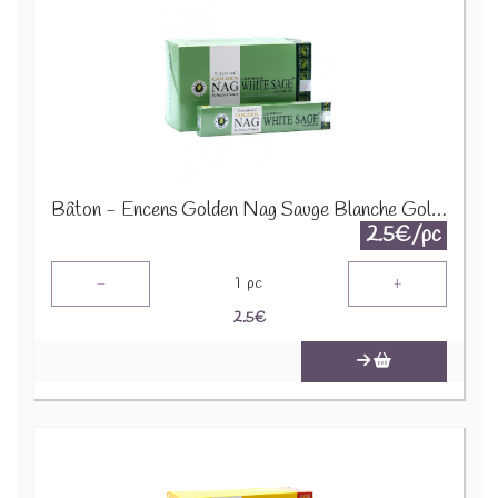
Bâton - Encens Golden Nag Sauge Blanche GoldNCI-03
2.5€/pc
-
+
1
pc
2.5
€