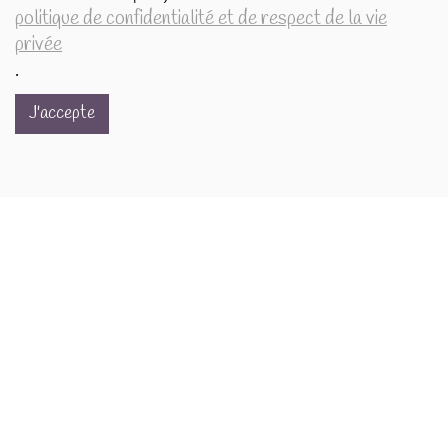
Eclairage d’ambiance Lotus Lilas bord or 12082
politique de confidentialité et de respect de la vie
12.9€/pc
privée
-
+
1
pc
.
12.9
€
J'accepte
Photophore lotus - coloris rose et jaune 33455
13.9€/pc