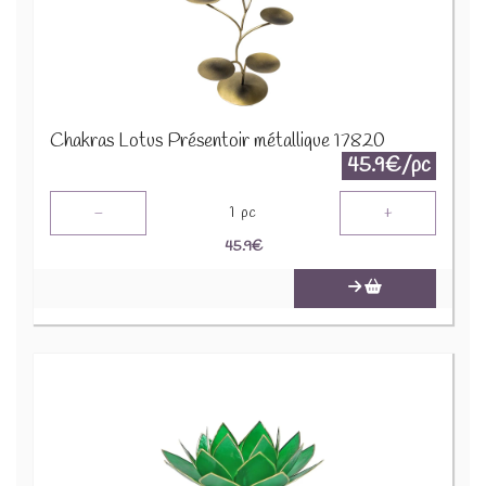
Chakras Lotus Présentoir métallique 17820
45.9€/pc
-
+
1
pc
45.9
€