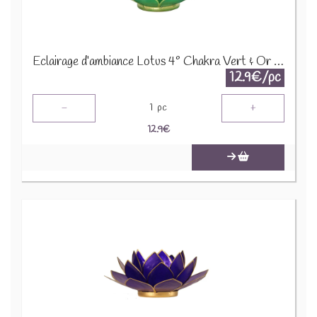
Eclairage d’ambiance Lotus 4° Chakra Vert & Or 12014
12.9€/pc
-
+
1
pc
12.9
€