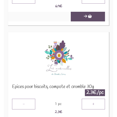
6.9
€
Epices pour biscuits, compote et crumble 30g
2.3€/pc
-
+
1
pc
2.3
€