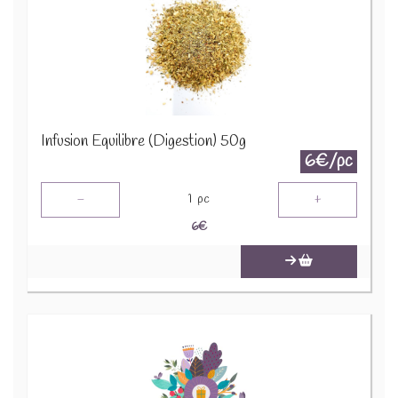
Infusion Equilibre (Digestion) 50g
6€/pc
-
+
1
pc
6
€