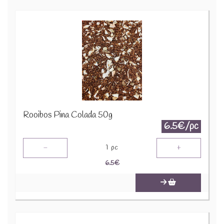
Rooibos Pina Colada 50g
6.5€/pc
-
+
1
pc
6.5
€