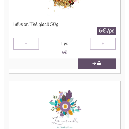
Infusion Thé glacé 50g
6€/pc
-
+
1
pc
6
€