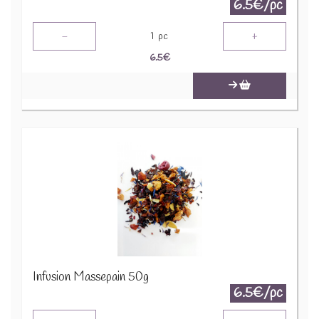
6.5€/pc
-
+
1
pc
6.5
€
Infusion Massepain 50g
6.5€/pc