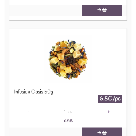
Infusion Oasis 50g
6.5€/pc
-
+
1
pc
6.5
€