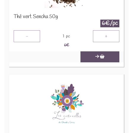
Thé vert Sencha 50g
6€/pc
-
+
1
pc
6
€