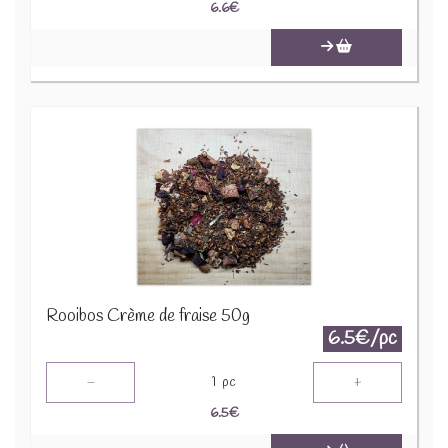
6.6
€
Rooibos Crème de fraise 50g
6.5€/pc
-
+
1
pc
6.5
€