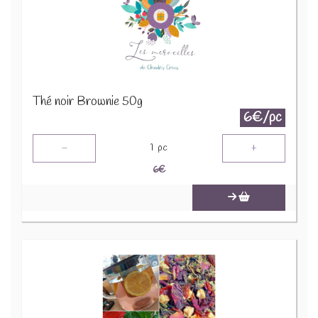
Thé noir Brownie 50g
6€/pc
-
+
1
pc
6
€