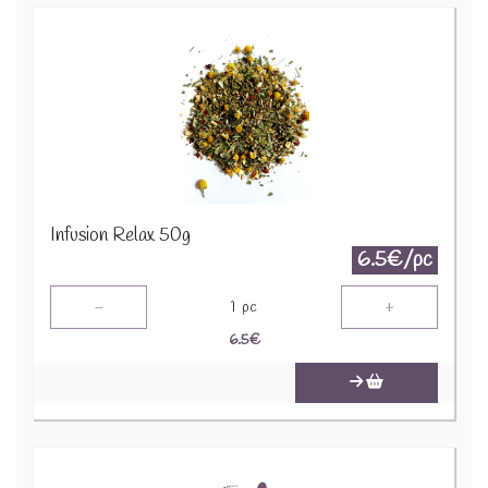
Infusion Relax 50g
6.5€/pc
-
+
1
pc
6.5
€