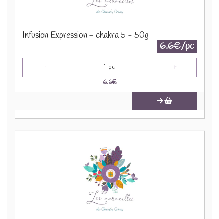
Infusion Expression - chakra 5 - 50g
6.6€/pc
-
+
1
pc
6.6
€