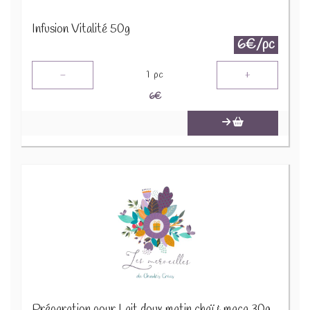
Infusion Vitalité 50g
6€/pc
-
+
1
pc
6
€
Préparation pour Lait doux matin chaï & maca 30g