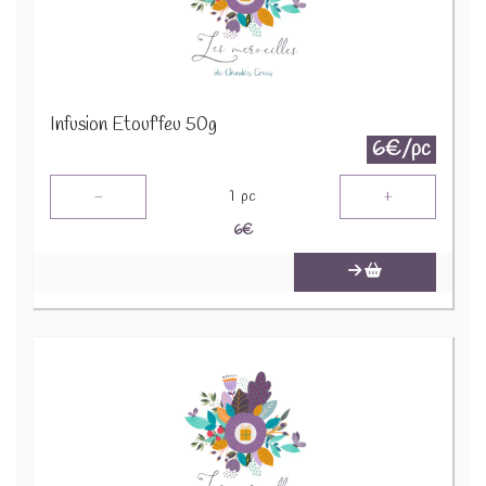
Infusion Etouf'feu 50g
6€/pc
-
+
1
pc
6
€