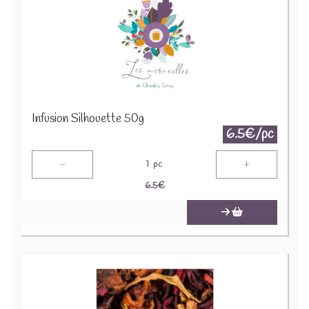
Infusion Silhouette 50g
6.5€/pc
-
+
1
pc
6.5
€