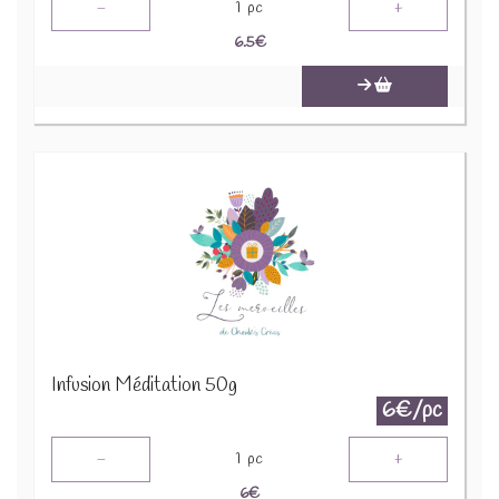
-
+
1
pc
6.5
€
Infusion Méditation 50g
6€/pc
-
+
1
pc
6
€