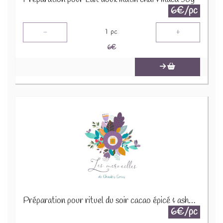
6€/pc
-
+
1
pc
6
€
Préparation pour rituel du soir cacao épicé & ashwaganda 30g
6€/pc