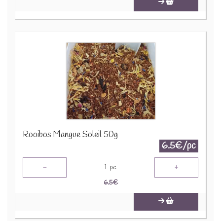
Rooibos Mangue Soleil 50g
6.5€/pc
-
+
1
pc
6.5
€