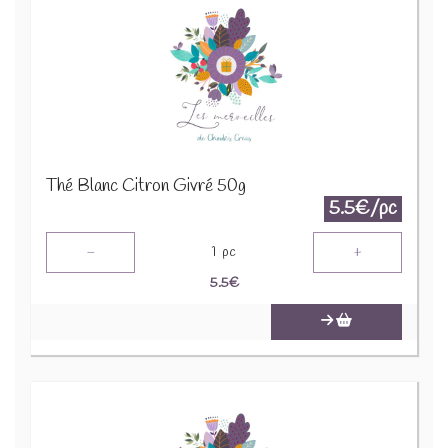
Thé Blanc Citron Givré 50g
5.5€/pc
-
+
1
pc
5.5
€