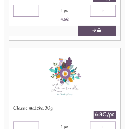
-
+
1
pc
4.6
€
Classic matcha 30g
6.9€/pc
-
+
1
pc