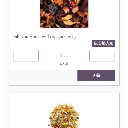
Infusion Sous les Tropiques 50g
6.5€/pc
-
+
1
pc
6.5
€