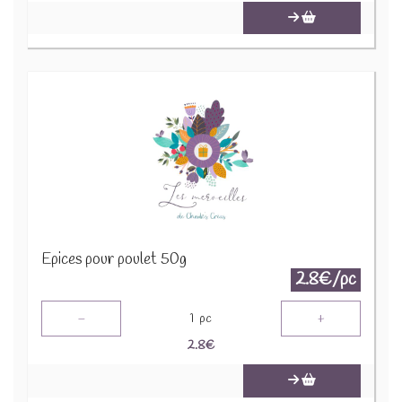
Epices pour poulet 50g
2.8€/pc
-
+
1
pc
2.8
€