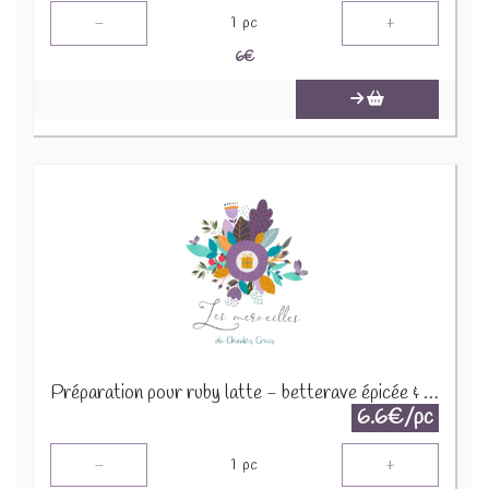
-
+
1
pc
6
€
Préparation pour ruby latte - betterave épicée & vanille 30g
6.6€/pc
-
+
1
pc