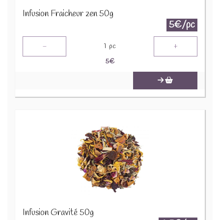
Infusion Fraicheur zen 50g
5€/pc
-
+
1
pc
5
€
Infusion Gravité 50g