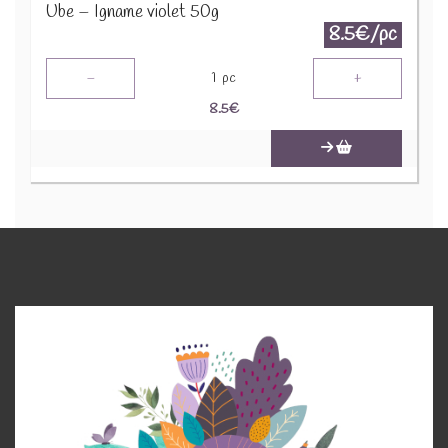
Ube – Igname violet 50g
8.5€/pc
-
+
1
pc
8.5
€