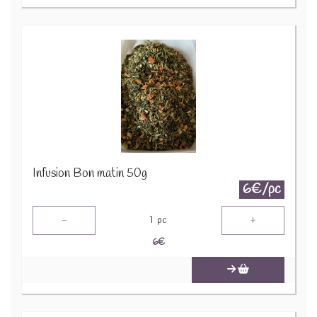
Infusion Bon matin 50g
6€/pc
-
+
1
pc
6
€