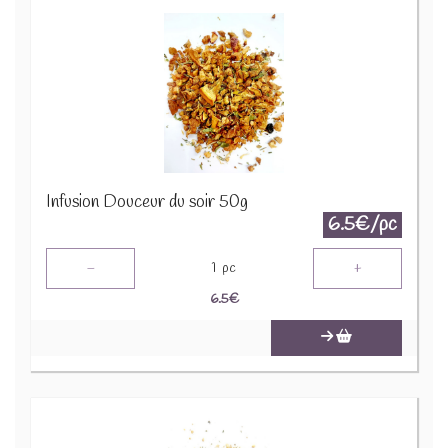
Infusion Douceur du soir 50g
6.5€/pc
-
+
1
pc
6.5
€