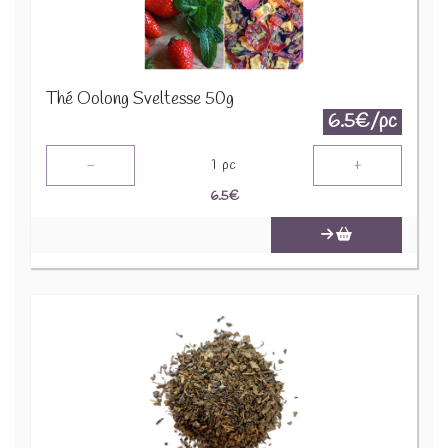
Thé Oolong Sveltesse 50g
6.5€/pc
-
+
1
pc
6.5
€