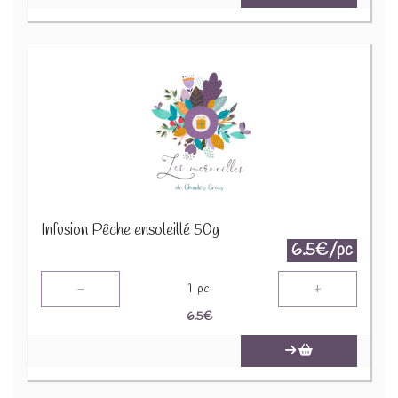
Infusion Pêche ensoleillé 50g
6.5€/pc
-
+
1
pc
6.5
€