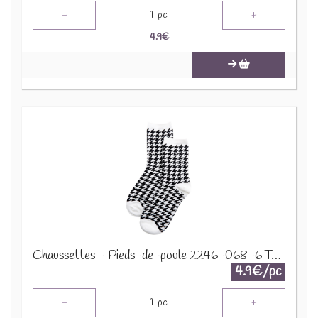
-
+
1
pc
4.9
€
Chaussettes - Pieds-de-poule 2246-068-6 Taille 38-45
4.9€/pc
-
+
1
pc