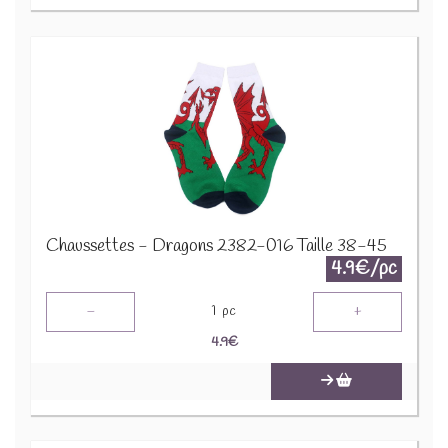
Chaussettes - Dragons 2382-016 Taille 38-45
4.9€/pc
-
+
1
pc
4.9
€