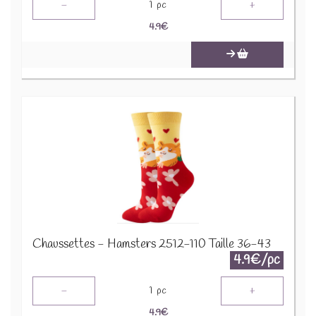
-
+
1
pc
4.9
€
Chaussettes - Hamsters 2512-110 Taille 36-43
4.9€/pc
-
+
1
pc
4.9
€