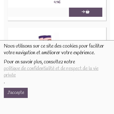
4.9
€
Nous utilisons sur ce site des cookies pour faciliter
votre navigation et améliorer votre expérience.
Pour en savoir plus, consultez notre
politique de confidentialité et de respect de la vie
privée
Chaussettes - Pilules 2512-084 Taille 38-45
.
4.9€/pc
J'accepte
-
+
1
pc
4.9
€