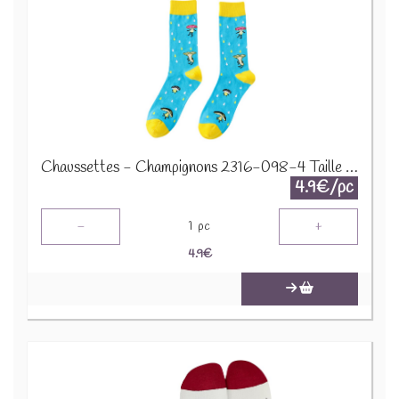
Chaussettes - Champignons 2316-098-4 Taille 38-45
4.9€/pc
-
+
1
pc
4.9
€