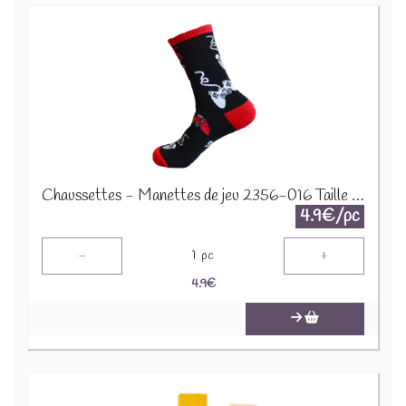
Chaussettes - Manettes de jeu 2356-016 Taille 38-45
4.9€/pc
-
+
1
pc
4.9
€