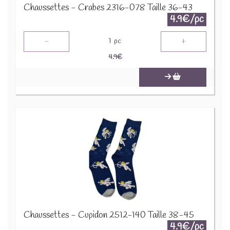
Chaussettes - Crabes 2316-078 Taille 36-43
4.9€/pc
-
+
1
pc
4.9
€
Chaussettes - Cupidon 2512-140 Taille 38-45
4.9€/pc