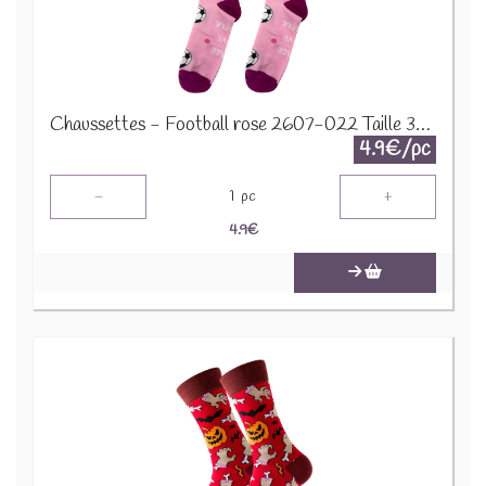
Chaussettes - Football rose 2607-022 Taille 38-45
4.9€/pc
-
+
1
pc
4.9
€