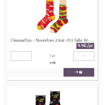
Chaussettes - Nourriture 2368-013 Taille 38-45
4.9€/pc
-
+
1
pc
4.9
€