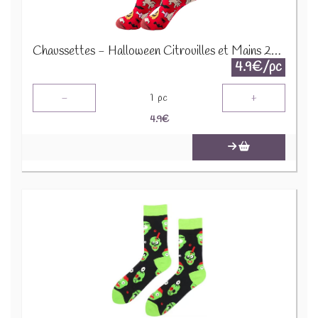
Chaussettes - Halloween Citrouilles et Mains 2564-010 Taille 38-45
4.9€/pc
-
+
1
pc
4.9
€