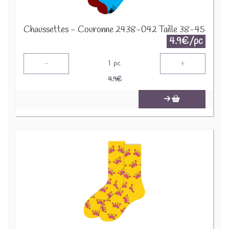
Chaussettes - Couronne 2438-042 Taille 38-45
4.9€/pc
-
+
1
pc
4.9
€