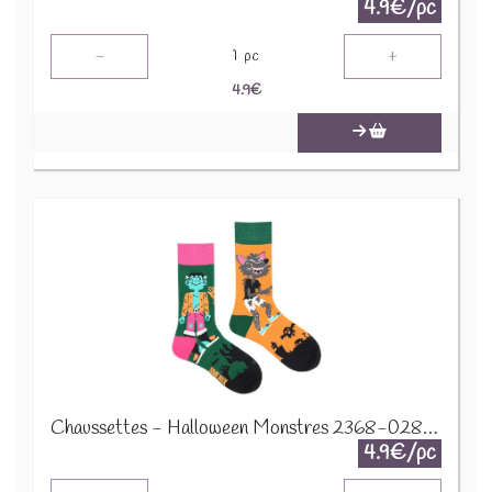
4.9€/pc
-
+
1
pc
4.9
€
Chaussettes - Halloween Monstres 2368-028 Taille 38-45
4.9€/pc