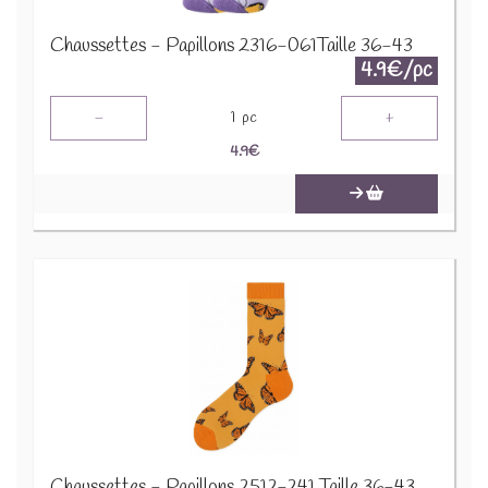
Chaussettes - Papillons 2316-061Taille 36-43
4.9€/pc
-
+
1
pc
4.9
€
Chaussettes - Papillons 2512-241 Taille 36-43