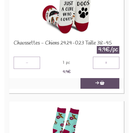
Chaussettes - Chiens 2424-023 Taille 38-45
4.9€/pc
-
+
1
pc
4.9
€