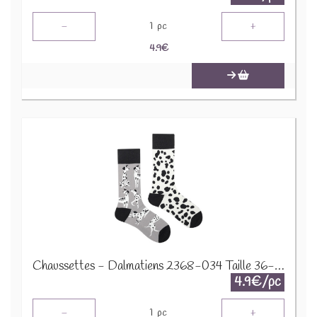
-
+
1
pc
4.9
€
Chaussettes - Dalmatiens 2368-034 Taille 36-43
4.9€/pc
-
+
1
pc