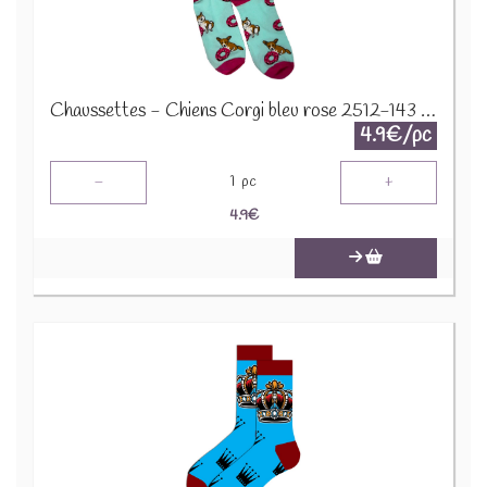
Chaussettes - Chiens Corgi bleu rose 2512-143 Taille 38-45
4.9€/pc
-
+
1
pc
4.9
€