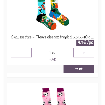
Chaussettes - Fleurs oiseaux tropical 2512-102 Taille 36-43
4.9€/pc
-
+
1
pc
4.9
€