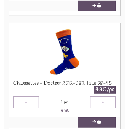
Chaussettes - Docteur 2512-082 Taille 38-45
4.9€/pc
-
+
1
pc
4.9
€