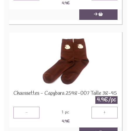
4.9
€
Chaussettes - Capybara 2548-007 Taille 38-45
4.9€/pc
-
+
1
pc
4.9
€