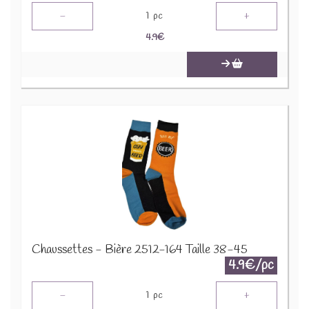
-
+
1
pc
4.9
€
Chaussettes - Bière 2512-164 Taille 38-45
4.9€/pc
-
+
1
pc