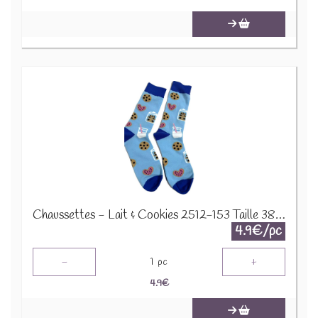
Chaussettes - Lait & Cookies 2512-153 Taille 38-45
4.9€/pc
-
+
1
pc
4.9
€