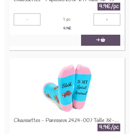
4.9€/pc
-
+
1
pc
4.9
€
Chaussettes - Paresseux 2424-007 Taille 38-45
4.9€/pc