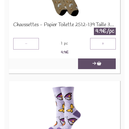
Chaussettes - Papier Toilette 2512-139 Taille 38-45
4.9€/pc
-
+
1
pc
4.9
€