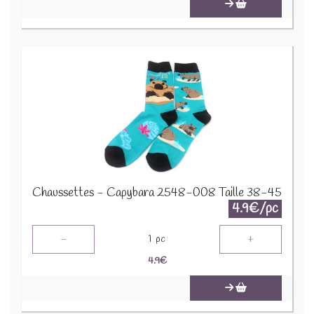
Chaussettes - Capybara 2548-008 Taille 38-45
4.9€/pc
-
+
1
pc
4.9
€