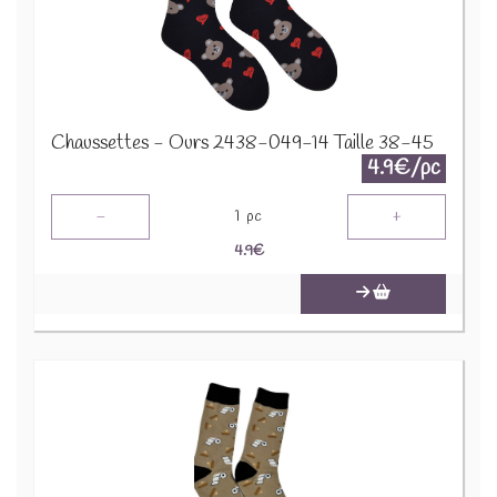
Chaussettes - Ours 2438-049-14 Taille 38-45
4.9€/pc
-
+
1
pc
4.9
€