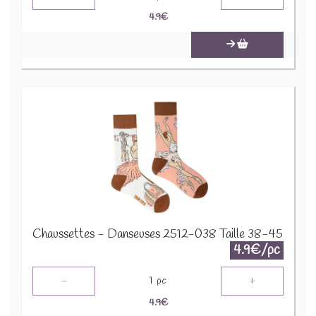
4.9
€
Chaussettes - Danseuses 2512-038 Taille 38-45
4.9€/pc
-
+
1
pc
4.9
€