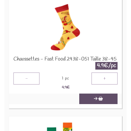
Chaussettes - Fast Food 2438-051 Taille 38-45
4.9€/pc
-
+
1
pc
4.9
€