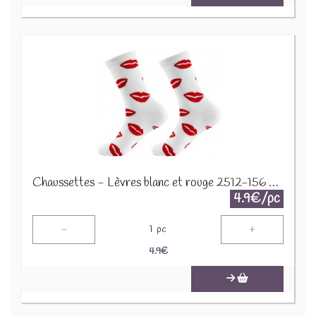
Chaussettes - Lèvres blanc et rouge 2512-156 Taille 38-45
4.9€/pc
-
+
1
pc
4.9
€