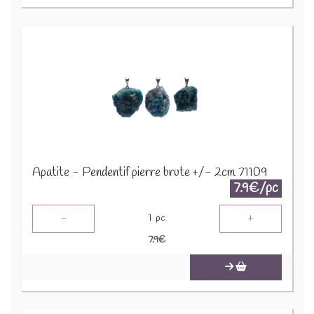
Apatite - Pendentif pierre brute +/- 2cm 71109
7.9€/pc
-
+
1
pc
7.9
€