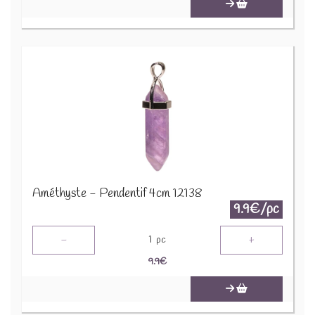
Améthyste - Pendentif 4cm 12138
9.9€/pc
-
+
1
pc
9.9
€