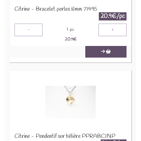
Citrine - Bracelet perles 8mm 71495
20.9€/pc
-
+
1
pc
20.9
€
Citrine - Pendentif sur bélière PPRABCINP