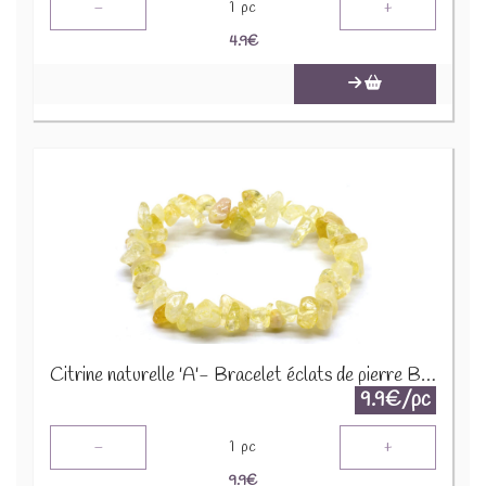
-
+
1
pc
4.9
€
Citrine naturelle 'A'- Bracelet éclats de pierre BRC-CIT
9.9€/pc
-
+
1
pc
9.9
€