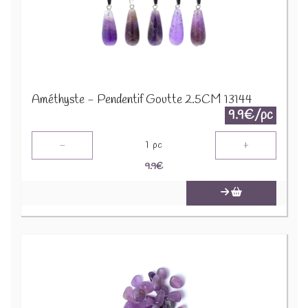
Améthyste - Pendentif Goutte 2.5CM 13144
9.9€/pc
-
+
1
pc
9.9
€