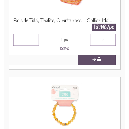
Bois de Tulsi, Thulite, Quartz rose - Collier Mala 12646
18.9€/pc
-
+
1
pc
18.9
€