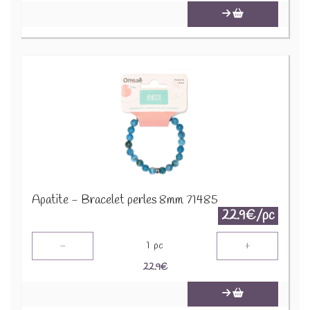
Apatite - Bracelet perles 8mm 71485
22.9€/pc
-
+
1
pc
22.9
€