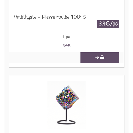
Améthyste - Pierre roulée 40045
3.9€/pc
-
+
1
pc
3.9
€