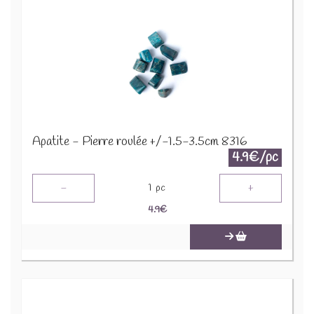
Apatite - Pierre roulée +/-1.5-3.5cm 8316
4.9€/pc
-
+
1
pc
4.9
€