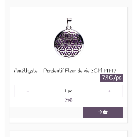
Améthyste - Pendentif Fleur de vie 3CM 14147
7.9€/pc
-
+
1
pc
7.9
€