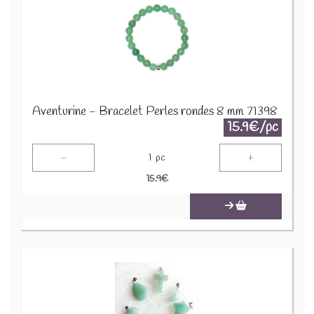
Aventurine - Bracelet Perles rondes 8 mm 71398
15.9€/pc
-
+
1
pc
15.9
€