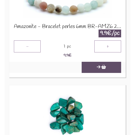
Amazonite - Bracelet perles 6mm BR-AMZ6 2274
9.9€/pc
-
+
1
pc
9.9
€