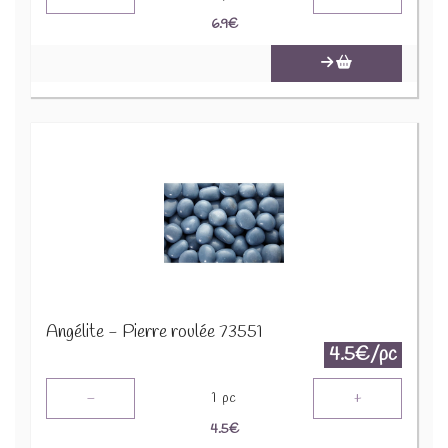
6.9
€
Angélite - Pierre roulée 73551
4.5€/pc
-
+
1
pc
4.5
€