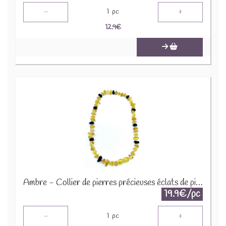
-
+
1
pc
12.9
€
Ambre - Collier de pierres précieuses éclats de pierres 45cm COLC-AMB
19.9€/pc
-
+
1
pc