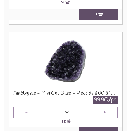
19.9
€
Améthyste - Mini Cut Base - Pièce de 800 à 1000 Gr 64059
99.9€/pc
-
+
1
pc
99.9
€