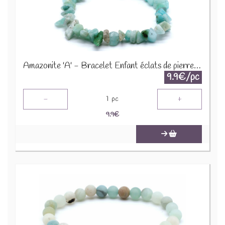
Amazonite 'A' - Bracelet Enfant éclats de pierres BRC-AMZX
9.9€/pc
-
+
1
pc
9.9
€