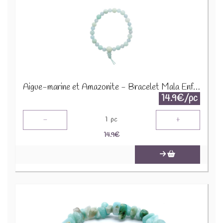
Aigue-marine et Amazonite - Bracelet Mala Enfant 68994
14.9€/pc
-
+
1
pc
14.9
€