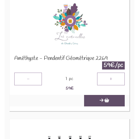
Améthyste - Pendentif Géométrique 2269
59€/pc
-
+
1
pc
59
€