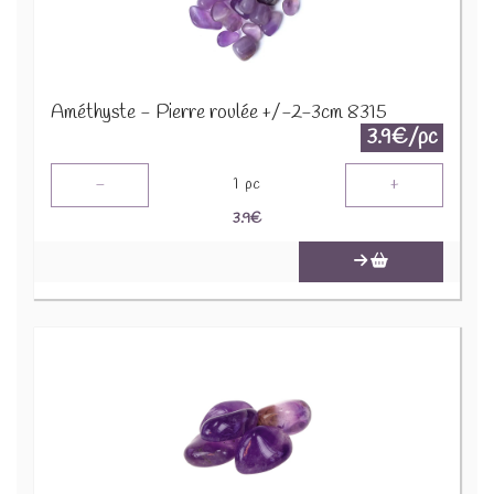
Améthyste - Pierre roulée +/-2-3cm 8315
3.9€/pc
-
+
1
pc
3.9
€