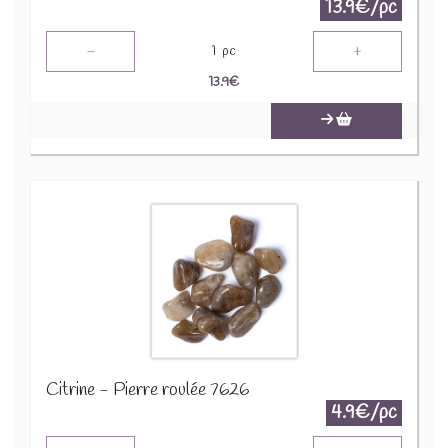
13.9€/pc
-
+
1
pc
13.9
€
Citrine - Pierre roulée 7626
4.9€/pc