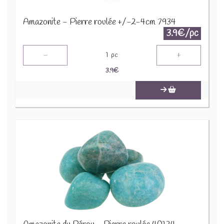
Amazonite - Pierre roulée +/-2-4cm 7934
3.9€/pc
-
+
1
pc
3.9
€