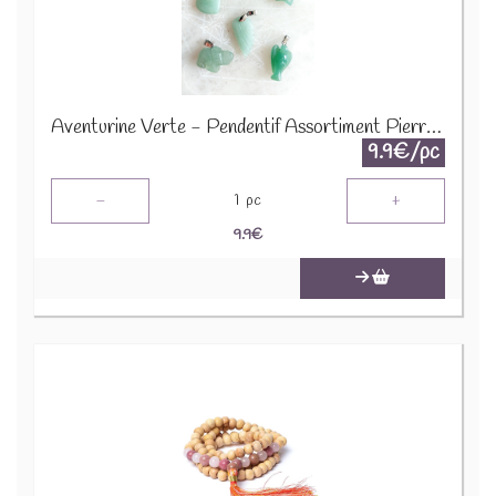
Aventurine Verte - Pendentif Assortiment Pierres Précieuses GemPD-18
9.9€/pc
-
+
1
pc
9.9
€