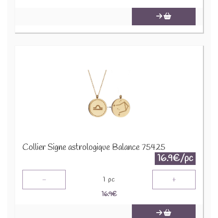
Collier Signe astrologique Balance 75425
16.9€/pc
-
+
1
pc
16.9
€