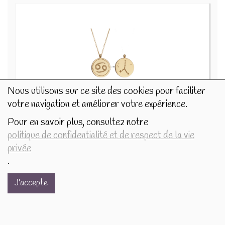
Nous utilisons sur ce site des cookies pour faciliter
votre navigation et améliorer votre expérience.
Collier Signe astrologique Cancer 75419
16.9€/pc
Pour en savoir plus, consultez notre
politique de confidentialité et de respect de la vie
-
+
1
pc
privée
16.9
€
.
J'accepte