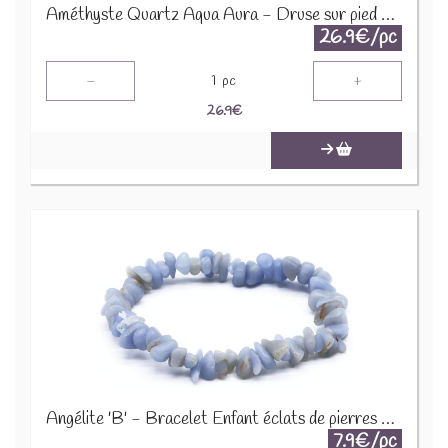
Améthyste Quartz Aqua Aura - Druse sur pied en métal DAT3
26.9€/pc
-
+
1
pc
26.9
€
Angélite 'B' - Bracelet Enfant éclats de pierres BRC-ANG
7.9€/pc