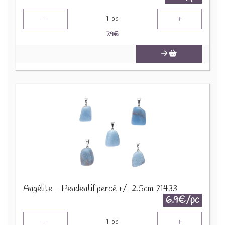
-
+
1
pc
7.9
€
Angélite - Pendentif percé +/-2.5cm 71433
6.9€/pc
-
+
1
pc