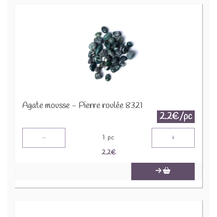
Agate mousse - Pierre roulée 8321
2.2€/pc
-
+
1
pc
2.2
€