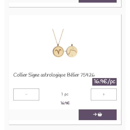
Collier Signe astrologique Bélier 75426
16.9€/pc
-
+
1
pc
16.9
€