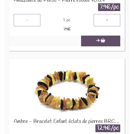
Amazonite du Pérou - Pierre roulée 40124
7.9€/pc
-
+
1
pc
7.9
€
Ambre - Bracelet Enfant éclats de pierres BRC-AMBK
12.9€/pc