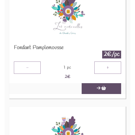
Fondant Pamplemousse
2€/pc
-
+
1
pc
2
€