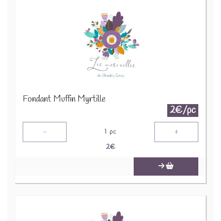
Fondant Muffin Myrtille
2€/pc
-
+
1
pc
2
€