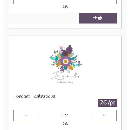
2
€
Fondant Fantastique
2€/pc
-
+
1
pc
2
€