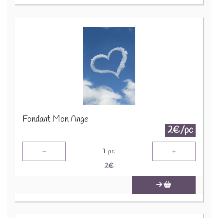
Fondant Mon Ange
2€/pc
-
+
1
pc
2
€