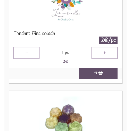
Fondant Pina colada
2€/pc
-
+
1
pc
2
€