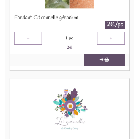
Fondant Citronnelle géranium
2€/pc
-
+
1
pc
2
€