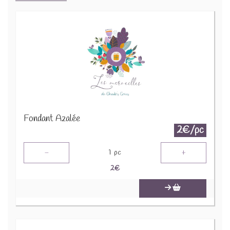
Fondant Azalée
2€/pc
-
+
1
pc
2
€