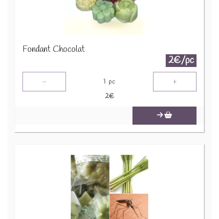
Fondant Chocolat
2€/pc
-
+
1
pc
2
€