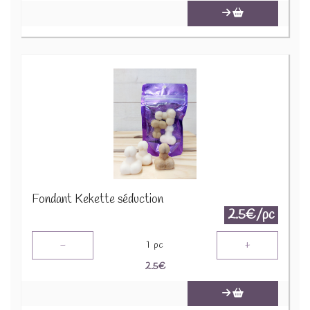
Fondant Kekette séduction
2.5€/pc
-
+
1
pc
2.5
€