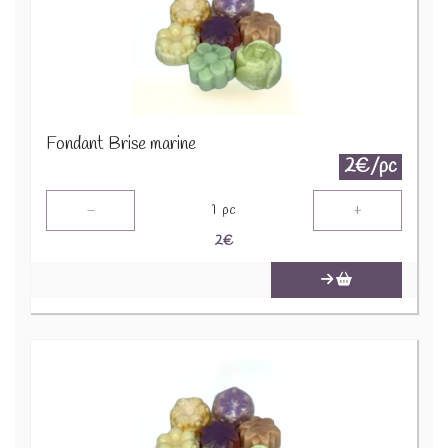
Fondant Brise marine
2€/pc
-
+
1
pc
2
€