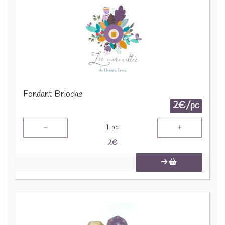
Fondant Brioche
2€/pc
-
+
1
pc
2
€