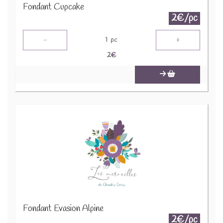
Fondant Cupcake
2€/pc
-
+
1
pc
2
€
Fondant Evasion Alpine
2€/pc