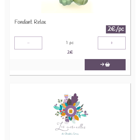
Fondant Relax
2€/pc
-
+
1
pc
2
€