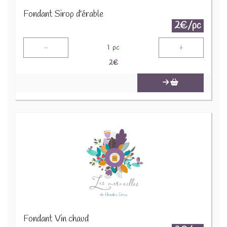
Fondant Sirop d'érable
2€/pc
-
+
1
pc
2
€
Fondant Vin chaud