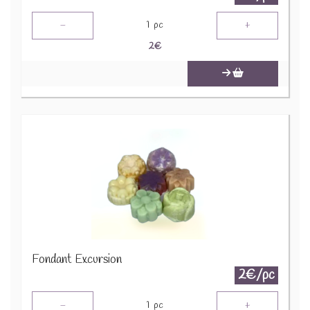
-
+
1
pc
2
€
Fondant Excursion
2€/pc
-
+
1
pc