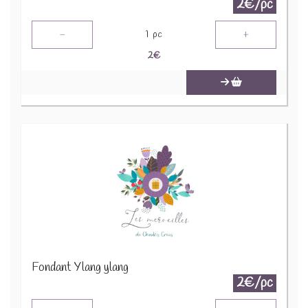
2€/pc
-
+
1
pc
2
€
Fondant Ylang ylang
2€/pc