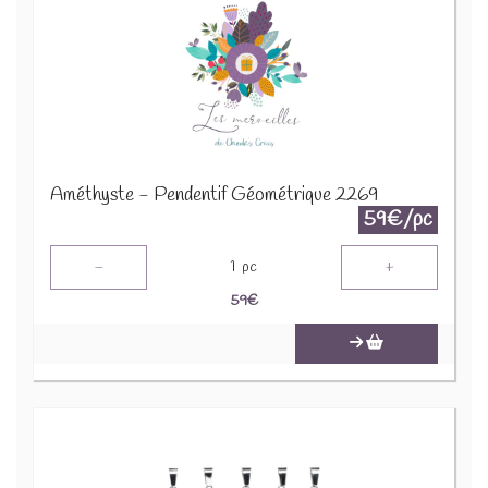
Améthyste - Pendentif Géométrique 2269
59€/pc
-
+
1
pc
59
€