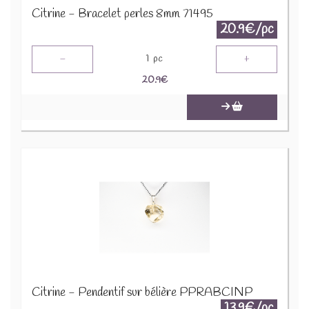
Citrine - Bracelet perles 8mm 71495
20.9€/pc
-
+
1
pc
20.9
€
Citrine - Pendentif sur bélière PPRABCINP
13.9€/pc