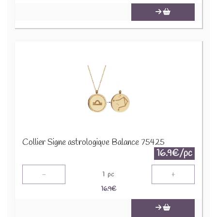
Collier Signe astrologique Balance 75425
16.9€/pc
-
+
1
pc
16.9
€