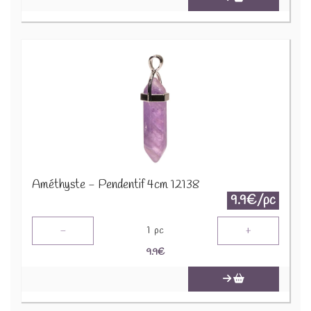
Améthyste - Pendentif 4cm 12138
9.9€/pc
-
+
1
pc
9.9
€