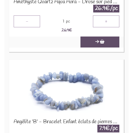
Améthyste Quartz Aqua Aura - Druse sur pied en métal DAT3
26.9€/pc
-
+
1
pc
26.9
€
Angélite 'B' - Bracelet Enfant éclats de pierres BRC-ANG
7.9€/pc