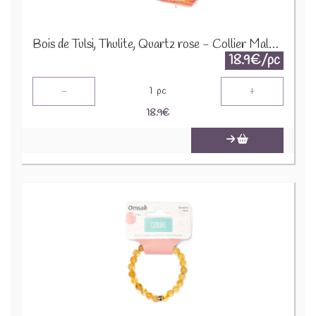
Bois de Tulsi, Thulite, Quartz rose - Collier Mala 12646
18.9€/pc
-
+
1
pc
18.9
€