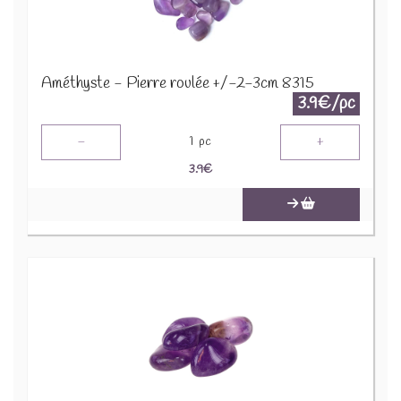
Améthyste - Pierre roulée +/-2-3cm 8315
3.9€/pc
-
+
1
pc
3.9
€