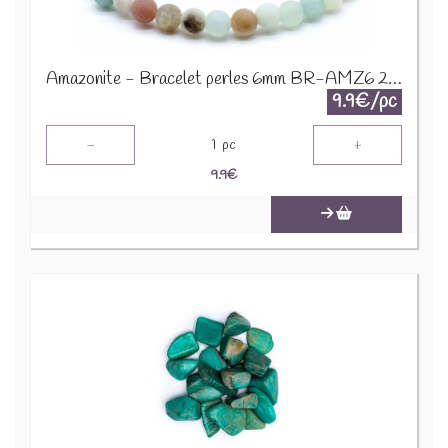
Amazonite - Bracelet perles 6mm BR-AMZ6 2274
9.9€/pc
-
+
1
pc
9.9
€