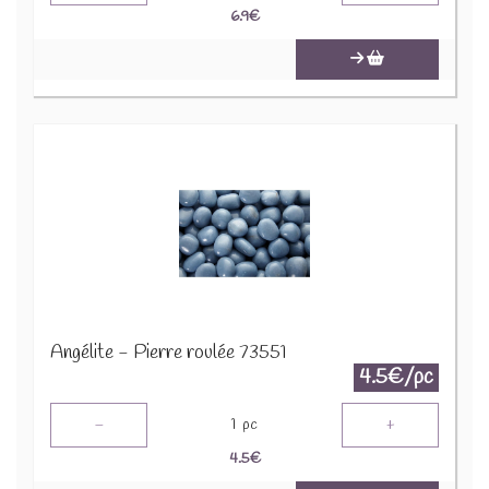
6.9
€
Angélite - Pierre roulée 73551
4.5€/pc
-
+
1
pc
4.5
€