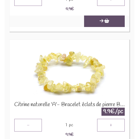
4.9
€
Citrine naturelle 'A'- Bracelet éclats de pierre BRC-CIT
9.9€/pc
-
+
1
pc
9.9
€