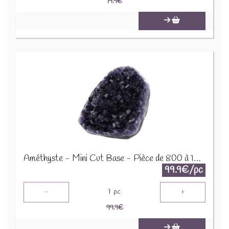
19.9
€
Améthyste - Mini Cut Base - Pièce de 800 à 1000 Gr 64059
99.9€/pc
-
+
1
pc
99.9
€