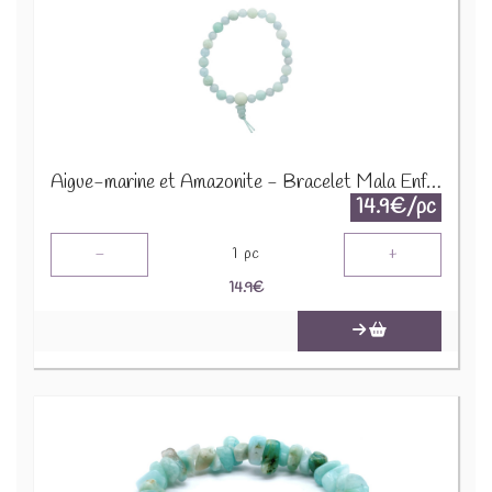
Aigue-marine et Amazonite - Bracelet Mala Enfant 68994
14.9€/pc
-
+
1
pc
14.9
€