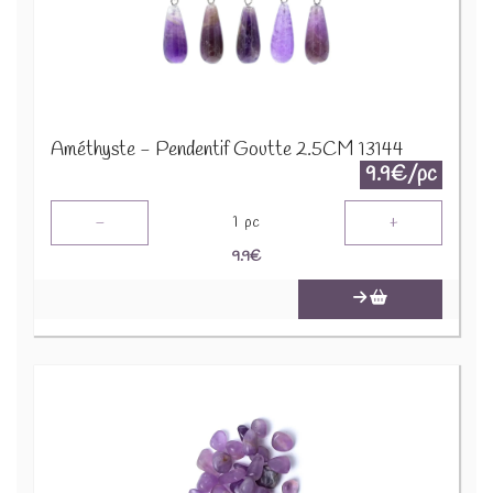
Améthyste - Pendentif Goutte 2.5CM 13144
9.9€/pc
-
+
1
pc
9.9
€