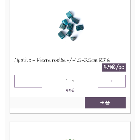
Apatite - Pierre roulée +/-1.5-3.5cm 8316
4.9€/pc
-
+
1
pc
4.9
€