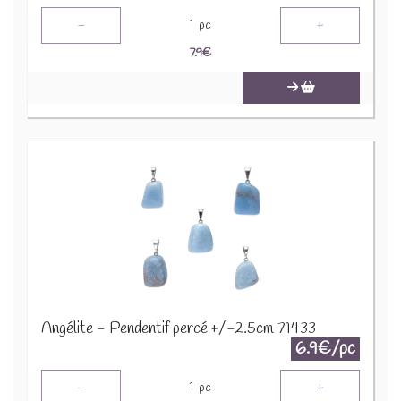
-
+
1
pc
7.9
€
Angélite - Pendentif percé +/-2.5cm 71433
6.9€/pc
-
+
1
pc