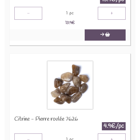
-
+
1
pc
13.9
€
Citrine - Pierre roulée 7626
4.9€/pc
-
+
1
pc