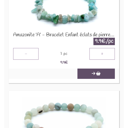
Amazonite 'A' - Bracelet Enfant éclats de pierres BRC-AMZX
9.9€/pc
-
+
1
pc
9.9
€