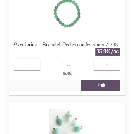
Aventurine - Bracelet Perles rondes 8 mm 71398
15.9€/pc
-
+
1
pc
15.9
€