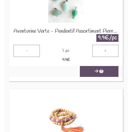
Aventurine Verte - Pendentif Assortiment Pierres Précieuses GemPD-18
9.9€/pc
-
+
1
pc
9.9
€