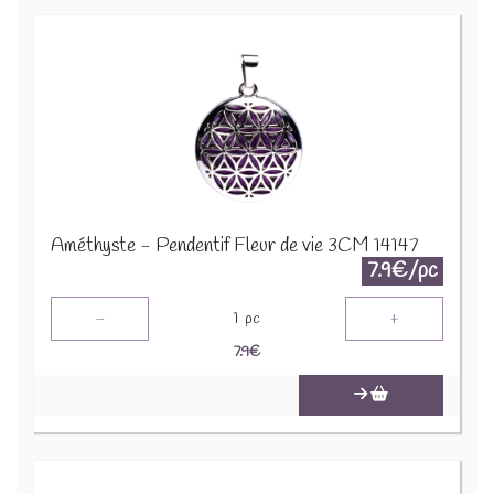
Améthyste - Pendentif Fleur de vie 3CM 14147
7.9€/pc
-
+
1
pc
7.9
€