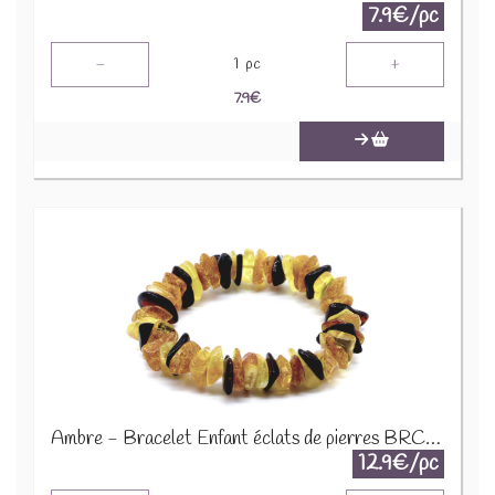
7.9€/pc
-
+
1
pc
7.9
€
Ambre - Bracelet Enfant éclats de pierres BRC-AMBK
12.9€/pc