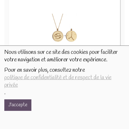
Nous utilisons sur ce site des cookies pour faciliter
votre navigation et améliorer votre expérience.
Collier Signe astrologique Cancer 75419
16.9€/pc
Pour en savoir plus, consultez notre
politique de confidentialité et de respect de la vie
-
+
1
pc
privée
16.9
€
.
J'accepte