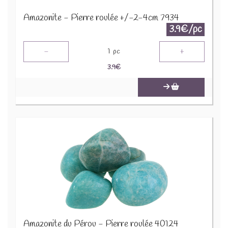
Amazonite - Pierre roulée +/-2-4cm 7934
3.9€/pc
-
+
1
pc
3.9
€
Amazonite du Pérou - Pierre roulée 40124