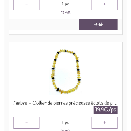
-
+
1
pc
12.9
€
Ambre - Collier de pierres précieuses éclats de pierres 45cm COLC-AMB
19.9€/pc
-
+
1
pc