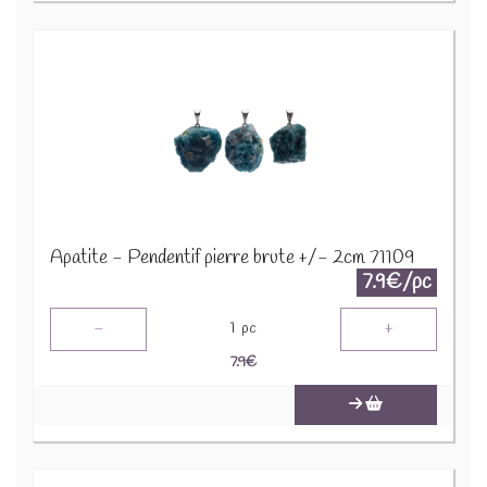
Apatite - Pendentif pierre brute +/- 2cm 71109
7.9€/pc
-
+
1
pc
7.9
€