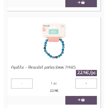
Apatite - Bracelet perles 8mm 71485
22.9€/pc
-
+
1
pc
22.9
€