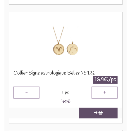
Collier Signe astrologique Bélier 75426
16.9€/pc
-
+
1
pc
16.9
€