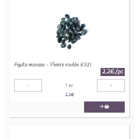
Agate mousse - Pierre roulée 8321
2.2€/pc
-
+
1
pc
2.2
€