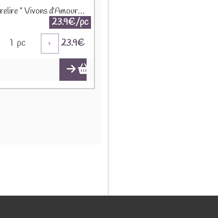
Urne tirelire " Vivons d'Amour et de bières fraîches" 52569
23.9€/pc
1
pc
23.9
€
+