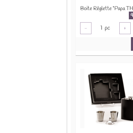
1
pc
-
+