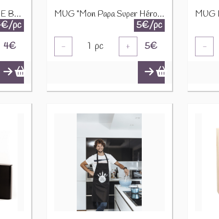
Boite Réglette "Papa THE BEST"
MUG "Mon Papa Super Héros" 24312
4€/pc
5€/pc
4
€
1
pc
5
€
-
+
-