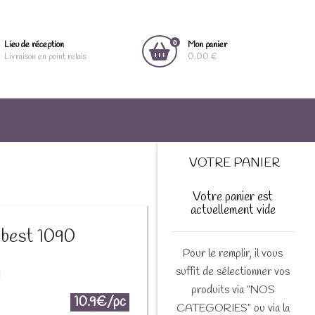
0
Lieu de réception
Mon panier
Livraison en point relais
0.00 €
VOTRE PANIER
Votre panier est
actuellement vide
 best 1090
Pour le remplir, il vous
suffit de sélectionner vos
M
produits via "NOS
10.9€/pc
CATEGORIES" ou via la