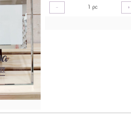
1
pc
-
+