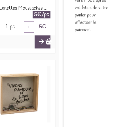
vers Mollie après
validation de votre
MUG Lunettes Moustaches 24309
5€/pc
panier pour
effectuer le
1
pc
5
€
+
paiement