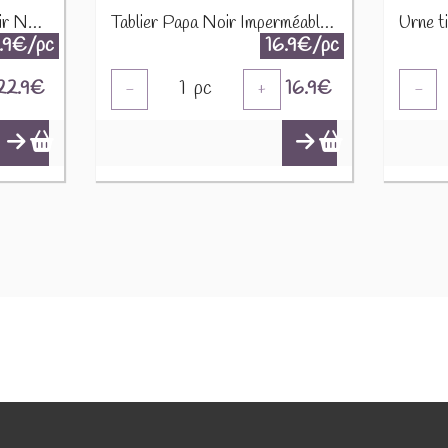
Set Flasque à Whisky Cuir Noir 24551
Tablier Papa Noir Imperméable 19718
.9€/pc
16.9€/pc
22.9
€
1
pc
16.9
€
-
+
-