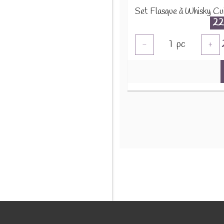
22
1
pc
-
+