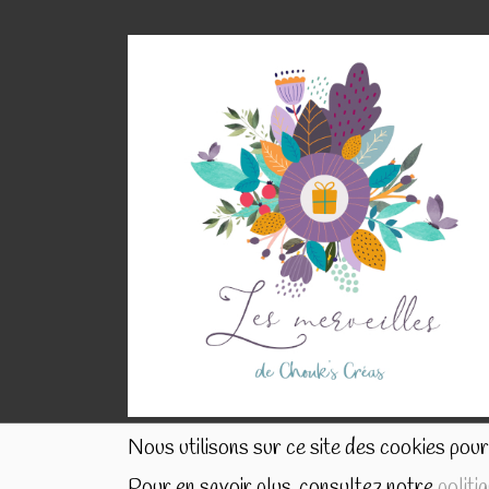
Nous utilisons sur ce site des cookies pour 
Pour en savoir plus, consultez notre
politi