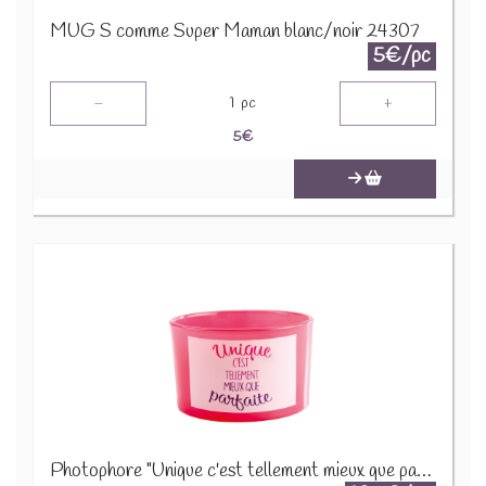
MUG S comme Super Maman blanc/noir 24307
5€/pc
-
+
1
pc
5
€
Photophore "Unique c'est tellement mieux que parfaite" D13H8cm 22622