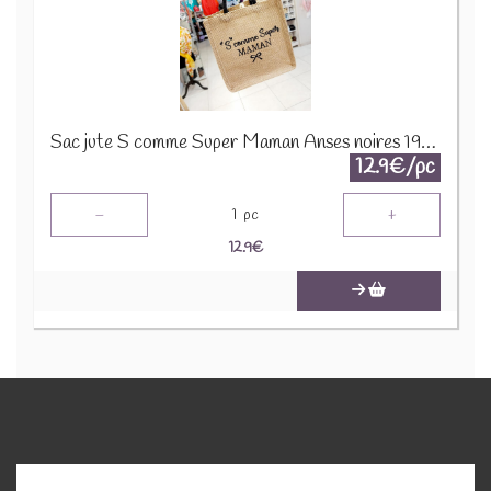
Sac jute S comme Super Maman Anses noires 19731
12.9€/pc
-
+
1
pc
12.9
€