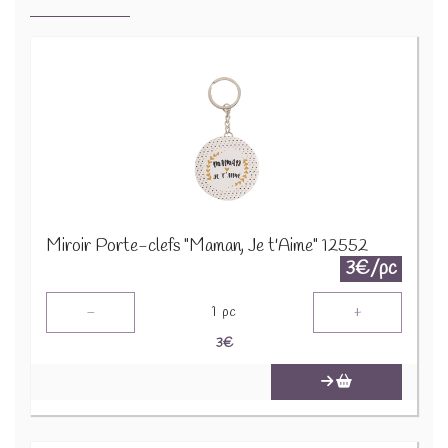
Miroir Porte-clefs "Maman, Je t'Aime" 12552
3€/pc
-
+
1
pc
3
€