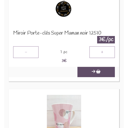
Miroir Porte-clés Super Maman noir 12510
3€/pc
-
+
1
pc
3
€