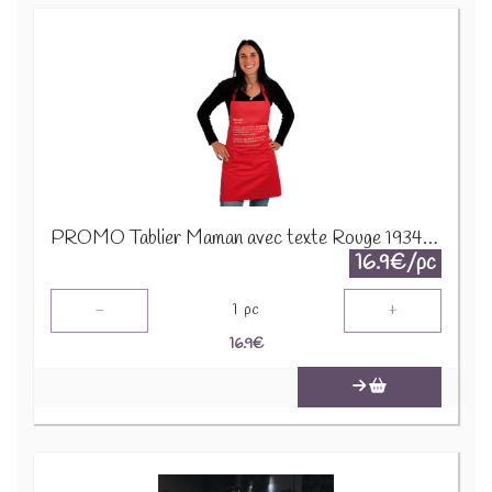
PROMO Tablier Maman avec texte Rouge 19346 1690
16.9€/pc
-
+
1
pc
16.9
€