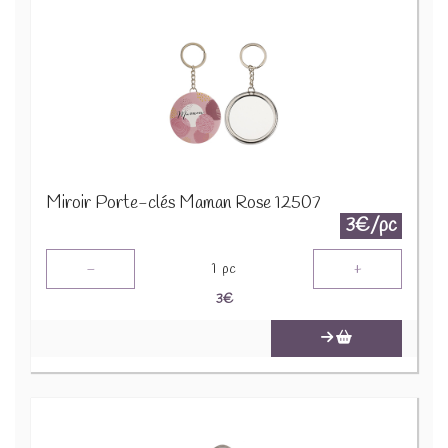
Miroir Porte-clés Maman Rose 12507
3€/pc
-
+
1
pc
3
€