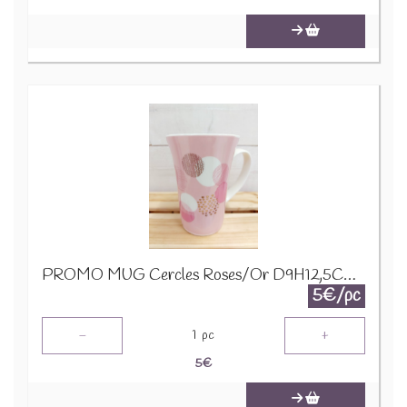
PROMO MUG Cercles Roses/Or D9H12,5CM 24322
5€/pc
-
+
1
pc
5
€