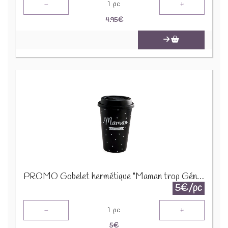
-
+
1
pc
4.95
€
PROMO Gobelet hermétique "Maman trop Géniale" Noir 24306
5€/pc
-
+
1
pc
5
€