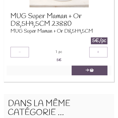
MUG Super Maman + Or
D8,5H9,5CM 23880
MUG Super Maman + Or D8,5H9,5CM
5€/pc
-
+
1
pc
5
€
DANS LA MÊME
CATÉGORIE ...