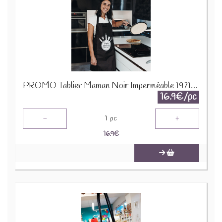
PROMO Tablier Maman Noir Imperméable 19717 1690
16.9€/pc
-
+
1
pc
16.9
€