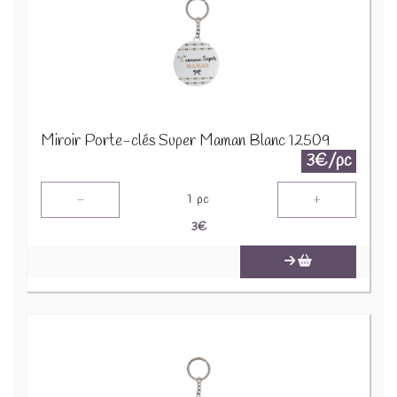
Miroir Porte-clés Super Maman Blanc 12509
3€/pc
-
+
1
pc
3
€