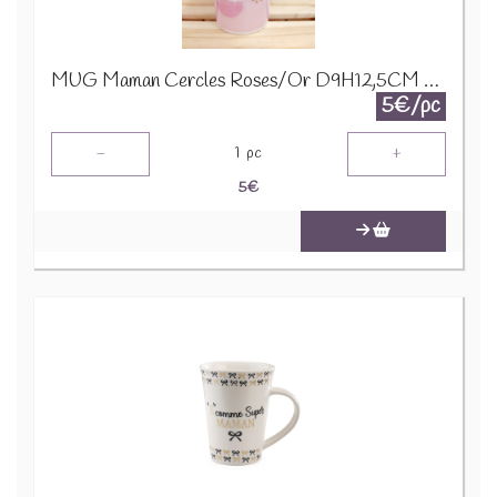
MUG Maman Cercles Roses/Or D9H12,5CM 24321
5€/pc
-
+
1
pc
5
€