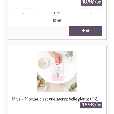
10.9€/pc
-
+
1
pc
10.9
€
Pin's - Maman, c'est une sacrée belle plante (FR)
4.95€/pc