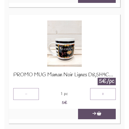
PROMO MUG Maman Noir Lignes D8,5H9CM 23975
5€/pc
-
+
1
pc
5
€