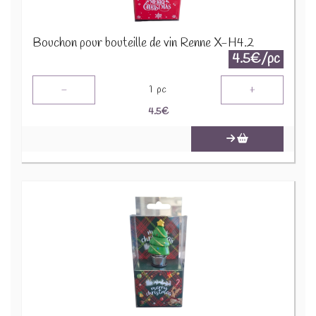
Bouchon pour bouteille de vin Renne X-H4.2
4.5€/pc
-
+
1
pc
4.5
€