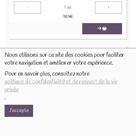
-
+
1
pc
18.9
€
Nous utilisons sur ce site des cookies pour faciliter
votre navigation et améliorer votre expérience.
Pour en savoir plus, consultez notre
politique de confidentialité et de respect de la vie
privée
.
Photophore 6cm Neige givre maisons 505270
J'accepte
4.5€/pc
-
+
1
pc