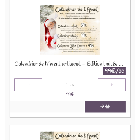
Calendrier de l’Avent artisanal – Édition limitée 2025
99€/pc
-
+
1
pc
99
€