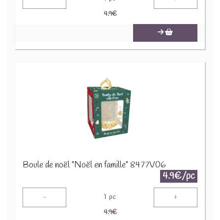
4.9
€
Boule de noël "Noël en famille" 8477V06
4.9€/pc
-
+
1
pc
4.9
€