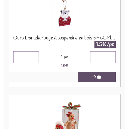
Ours Danada rouge à suspendre en bois 5H6CM 12160
1.5€/pc
-
+
1
pc
1.5
€