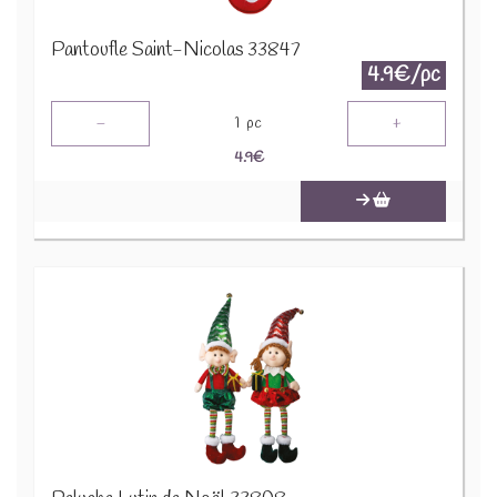
Pantoufle Saint-Nicolas 33847
4.9€/pc
-
+
1
pc
4.9
€