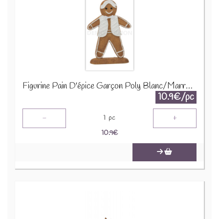
Figurine Pain D'épice Garçon Poly Blanc/Marron 26600
10.9€/pc
-
+
1
pc
10.9
€