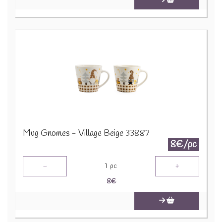
Mug Gnomes - Village Beige 33887
8€/pc
-
+
1
pc
8
€