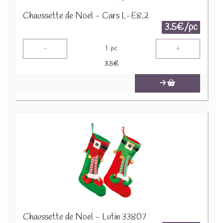
Chaussette de Noel - Cars L-E8.2
3.5€/pc
-
+
1
pc
3.5
€
Chaussette de Noel - Lutin 33807