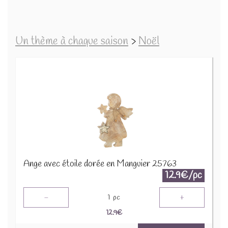
Un thème à chaque saison
>
Noël
Ange avec étoile dorée en Manguier 25763
12.9€/pc
-
+
1
pc
12.9
€