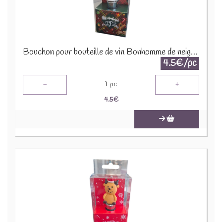
Bouchon pour bouteille de vin Bonhomme de neige X-M10.2
4.5€/pc
-
+
1
pc
4.5
€