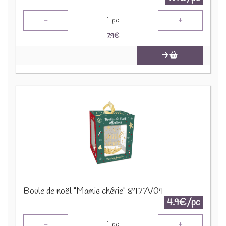
-
+
1
pc
7.9
€
Boule de noël "Mamie chérie" 8477V04
4.9€/pc
-
+
1
pc