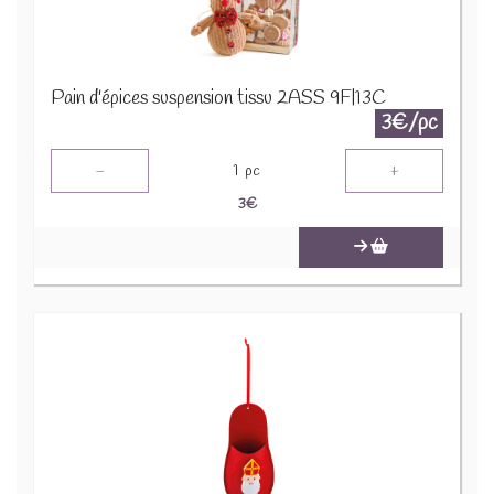
Pain d'épices suspension tissu 2ASS 9F|13C
3€/pc
-
+
1
pc
3
€