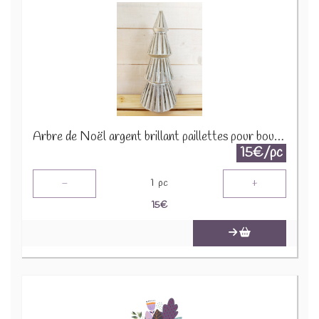
Arbre de Noël argent brillant paillettes pour bougie 1650 B 2290
15€/pc
-
+
1
pc
15
€