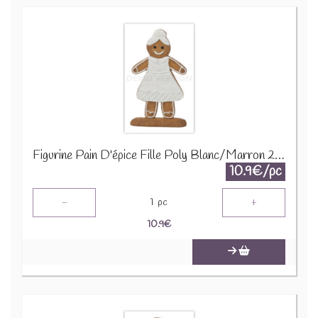
Figurine Pain D'épice Fille Poly Blanc/Marron 26600
10.9€/pc
-
+
1
pc
10.9
€