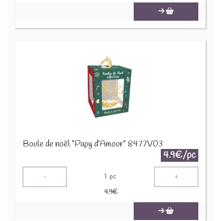
Boule de noël "Papy d'Amour" 8477V03
4.9€/pc
-
+
1
pc
4.9
€