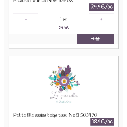
Peluche Lutin de Noël 33808
24.9€/pc
-
+
1
pc
24.9
€
Petite fille assise beige tissu Noël 503470
18.9€/pc