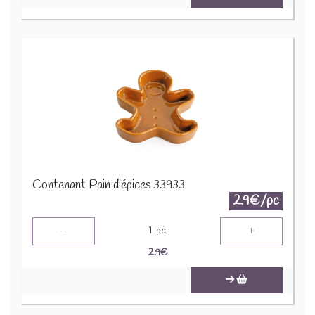
Contenant Pain d'épices 33933
2.9€/pc
-
+
1
pc
2.9
€