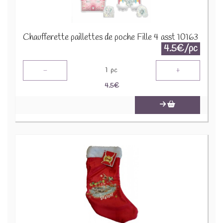
Chaufferette paillettes de poche Fille 4 asst 10163
4.5€/pc
-
+
1
pc
4.5
€