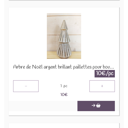
Arbre de Noël argent brillant paillettes pour bougie 1650 A1590
10€/pc
-
+
1
pc
10
€