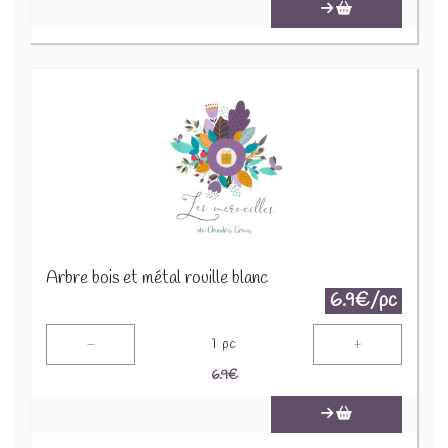
Arbre bois et métal rouille blanc
6.9€/pc
-
+
1
pc
6.9
€