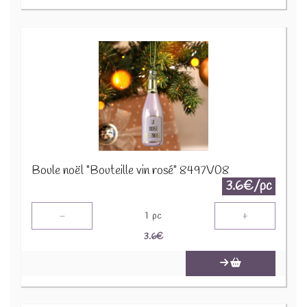
Boule noël "Bouteille vin rosé" 8497V08
3.6€/pc
-
+
1
pc
3.6
€