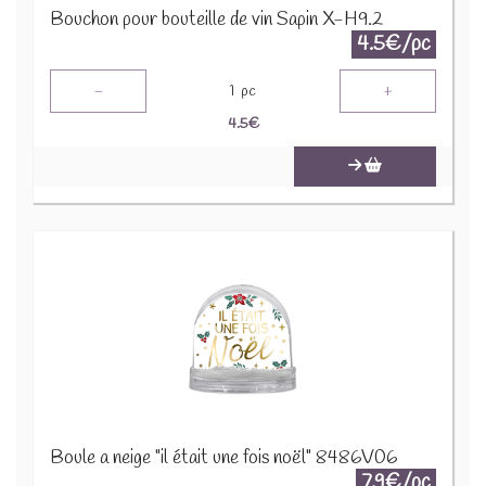
Bouchon pour bouteille de vin Sapin X-H9.2
4.5€/pc
-
+
1
pc
4.5
€
Boule a neige "il était une fois noël" 8486V06
7.9€/pc