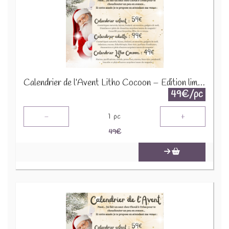
Calendrier de l’Avent Litho Cocoon – Édition limitée 2025
49€/pc
-
+
1
pc
49
€