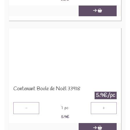
Contenant Boule de Noël 33918
5.9€/pc
-
+
1
pc
5.9
€