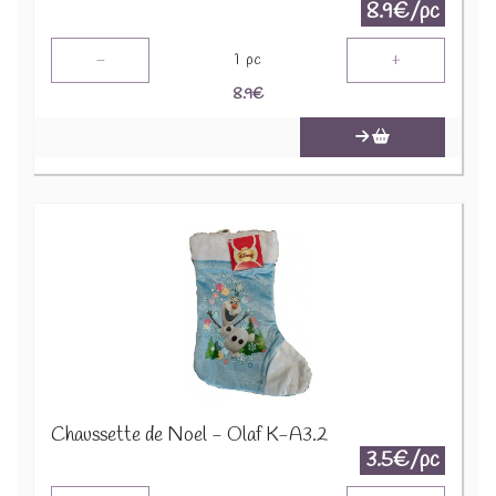
8.9€/pc
-
+
1
pc
8.9
€
Chaussette de Noel - Olaf K-A3.2
3.5€/pc