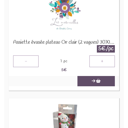
Assiette évasée plateau Or clair (2 vagues) 30X12H5CM 22334
5€/pc
-
+
1
pc
5
€