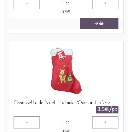
-
+
1
pc
3.5
€
Chaussette de Noel - Winnie l'Ourson L-C3.2
3.5€/pc
-
+
1
pc
3.5
€