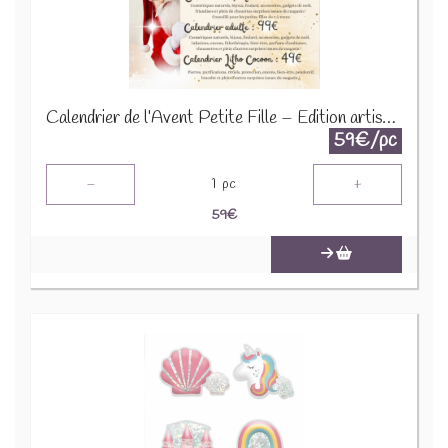
Calendrier de l’Avent Petite Fille – Édition artisanale 2025
59€/pc
-
+
1
pc
59
€