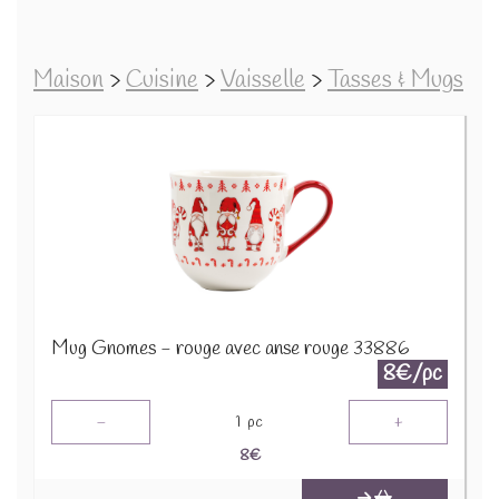
Maison
>
Cuisine
>
Vaisselle
>
Tasses & Mugs
Mug Gnomes - rouge avec anse rouge 33886
8€/pc
-
+
1
pc
8
€