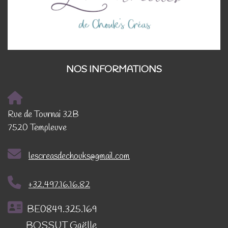
NOS INFORMATIONS
Rue de Tournai 32B
7520 Templeuve
lescreasdechouks@gmail.com
+32.497.16.16.82
BE0849.325.169
BOSSUT Gaëlle