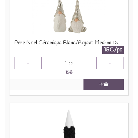
Père Noel Céramique Blanc/Argent Medium 16578
15€/pc
-
+
1
pc
15
€