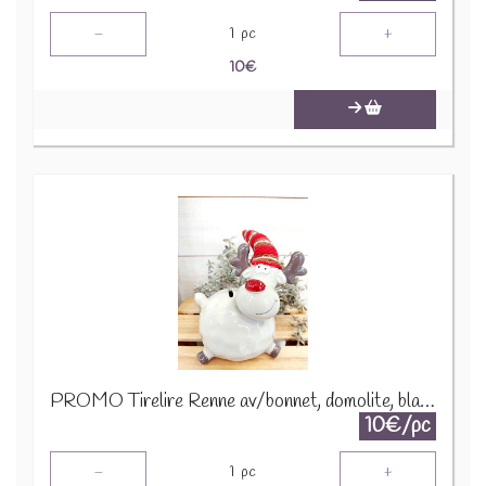
-
+
1
pc
10
€
PROMO Tirelire Renne av/bonnet, domolite, blanc, 15x12x23cm A195313 1290
10€/pc
-
+
1
pc