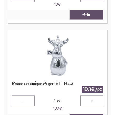
10
€
Renne céramique Argenté L-B2.2
10.9€/pc
-
+
1
pc
10.9
€