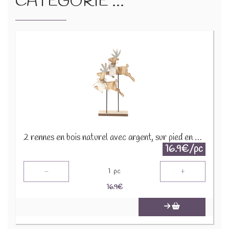
CATÉGORIE ...
2 rennes en bois naturel avec argent, sur pied en bois H 33,5 2653-B
16.9€/pc
-
+
1
pc
16.9
€