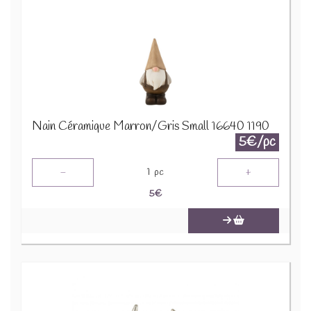
Nain Céramique Marron/Gris Small 16640 1190
5€/pc
-
+
1
pc
5
€