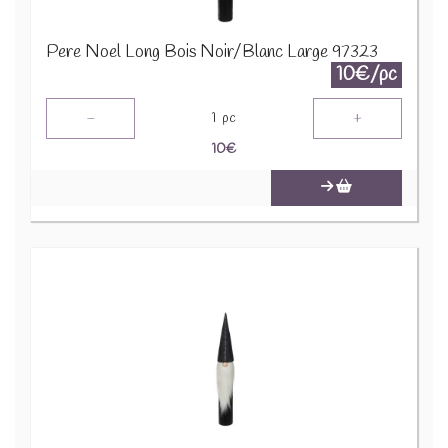
Pere Noel Long Bois Noir/Blanc Large 97323
10€/pc
-
+
1
pc
10
€