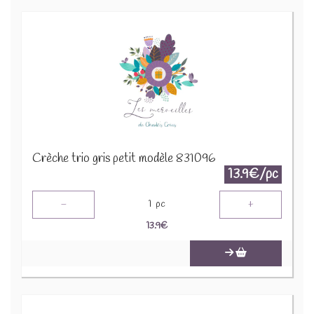
Crèche trio gris petit modèle 831096
13.9€/pc
-
+
1
pc
13.9
€