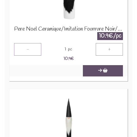
Pere Noel Ceramique/Imitation Fourrure Noir/Blanc Large 86755
10.9€/pc
-
+
1
pc
10.9
€