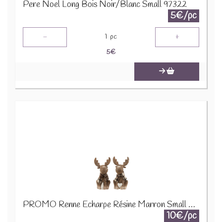
Pere Noel Long Bois Noir/Blanc Small 97322
5€/pc
-
+
1
pc
5
€
PROMO Renne Echarpe Résine Marron Small Assortiment De 2 16963 1890
10€/pc