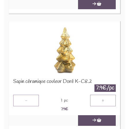
Sapin céramique couleur Doré K-C8.2
7.9€/pc
-
+
1
pc
7.9
€