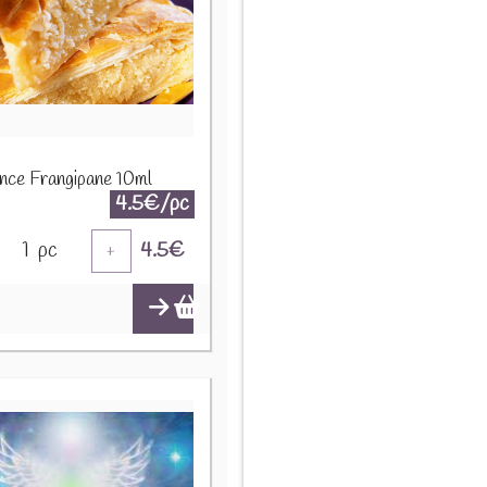
nce Frangipane 10ml
4.5€/pc
1
pc
4.5
€
+