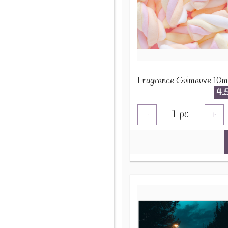
Fragrance Guimauve 10m
4.
1
pc
-
+