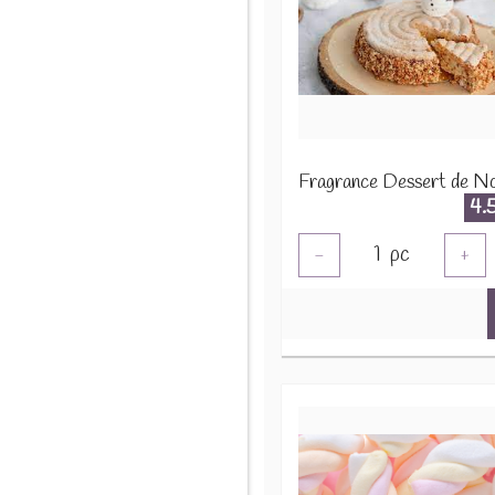
4.
1
pc
-
+