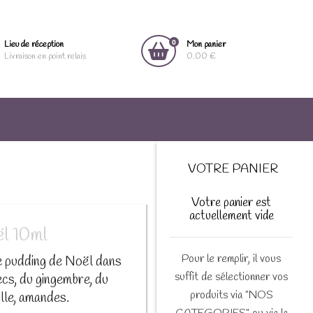
0
Lieu de réception
Mon panier
Livraison en point relais
0.00 €
VOTRE PANIER
Votre panier est
actuellement vide
l 10ml
Pour le remplir, il vous
e pudding de Noël dans
suffit de sélectionner vos
secs, du gingembre, du
produits via "NOS
ille, amandes.