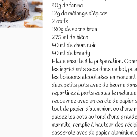
90g de farine
12g de mélange d’épices
2 œufs
180g de sucre brun
275 ml de bière
40 ml de rhum noir
40 ml de brandy
Place ensuite à la préparation. Co
les ingrédients secs dans un bol, pui
les boissons alcoolisées en remuant 
deux petits pots avec du beurre dan
répartirez à parts égales le mélange
recouvrez avec un cercle de papier 
tout de papier d’aluminium ou d’une 
placez les pots au fond d’une grand
marmite, remplie à hauteur des réci
casserole avec du papier aluminium et