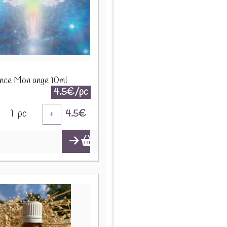
nce Mon ange 10ml
4.5€/pc
1
pc
4.5
€
+