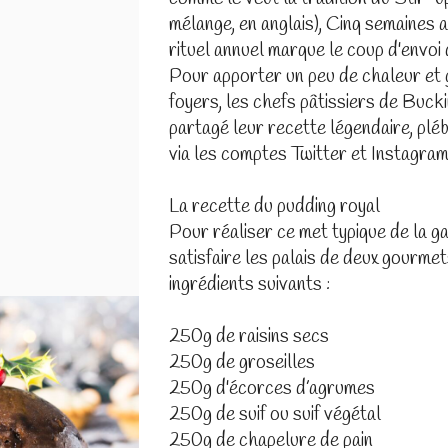
mélange, en anglais), Cinq semaines a
rituel annuel marque le coup d'envoi 
Pour apporter un peu de chaleur et
foyers, les chefs pâtissiers de Buc
partagé leur recette légendaire, plé
via les comptes Twitter et Instagram 
La recette du pudding royal
Pour réaliser ce met typique de la g
satisfaire les palais de deux gourmets
ingrédients suivants :
250g de raisins secs
250g de groseilles
250g d'écorces d’agrumes
250g de suif ou suif végétal
250g de chapelure de pain