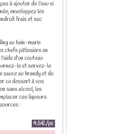
as à ajouter de l’eau si
inée, enveloppez les
droit frais et sec
ding au bain-marie
es chefs pâtissiers en
l'aide d'un couteau
ournez-le et servez-le
e sauce au brandy et de
er ce dessert à vos
n sans alcool, les
placer ces liqueurs
(sources :
4.5€/pc