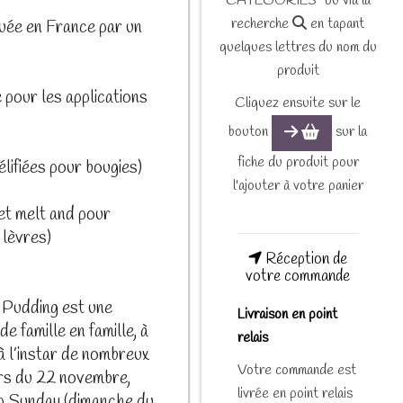
CATEGORIES" ou via la
recherche
en tapant
uée en France par un
quelques lettres du nom du
produit
 pour les applications
Cliquez ensuite sur le
bouton
sur la
fiche du produit pour
lifiées pour bougies)
l'ajouter à votre panier
 et melt and pour
 lèvres)
Réception de
votre commande
Pudding est une
Livraison en point
e famille en famille, à
relais
à l’instar de nombreux
Votre commande est
urs du 22 novembre,
livrée en point relais
up Sunday (dimanche du