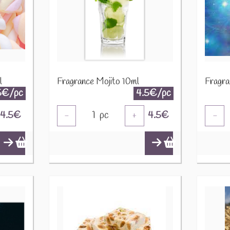
l
Fragrance Mojito 10ml
Fragra
5€/pc
4.5€/pc
4.5
€
1
pc
4.5
€
-
+
-