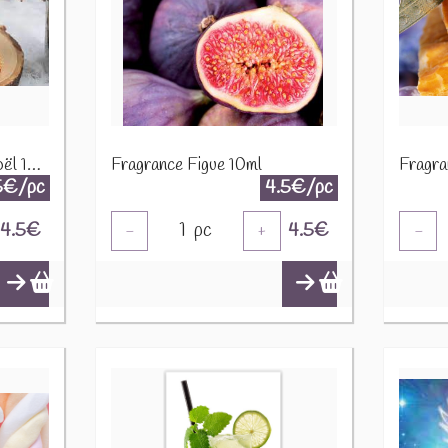
Fragrance Dessert de Noël 10ml
Fragrance Figue 10ml
Fragra
5€/pc
4.5€/pc
4.5
€
1
pc
4.5
€
-
+
-