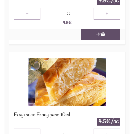
4.5€/pc
-
+
1
pc
4.5
€
Fragrance Frangipane 10ml
4.5€/pc