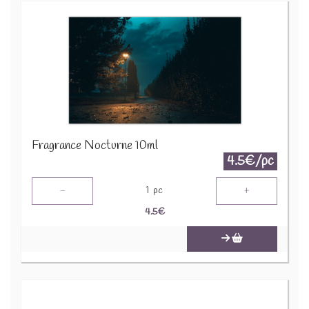
Fragrance Nocturne 10ml
4.5€/pc
-
+
1
pc
4.5
€