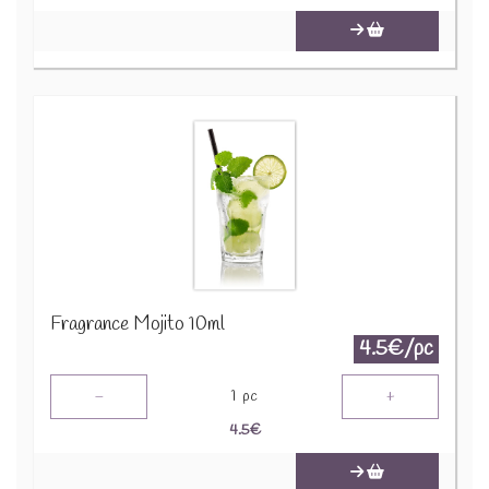
Fragrance Mojito 10ml
4.5€/pc
-
+
1
pc
4.5
€