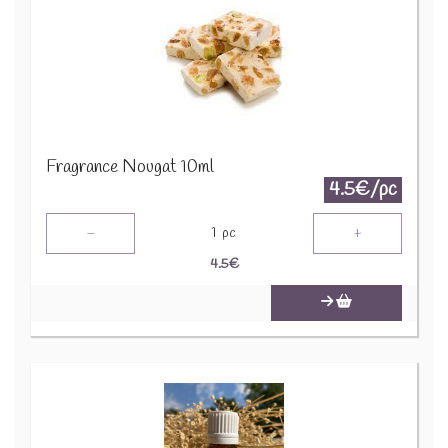
Fragrance Nougat 10ml
4.5€/pc
-
+
1
pc
4.5
€