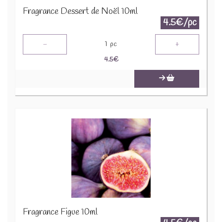
Fragrance Dessert de Noël 10ml
4.5€/pc
-
+
1
pc
4.5
€
Fragrance Figue 10ml