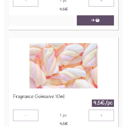
-
+
1
pc
4.5
€
Fragrance Guimauve 10ml
4.5€/pc
-
+
1
pc
4.5
€