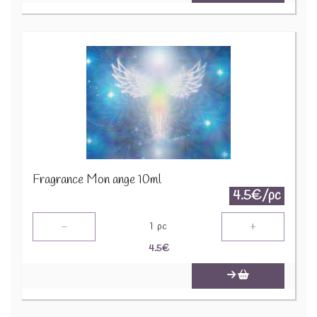
Fragrance Mon ange 10ml
4.5€/pc
-
+
1
pc
4.5
€