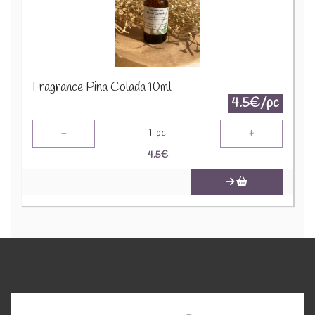
Fragrance Pina Colada 10ml
4.5€/pc
-
+
1
pc
4.5
€