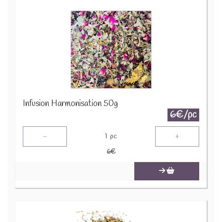
Infusion Harmonisation 50g
6€/pc
-
+
1
pc
6
€