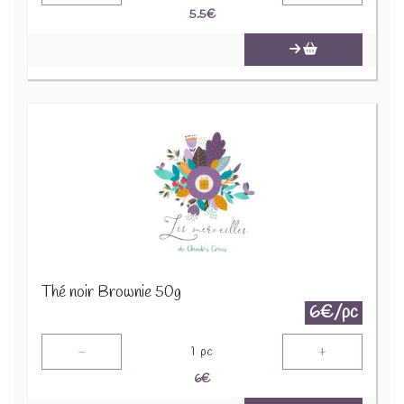
5.5
€
Thé noir Brownie 50g
6€/pc
-
+
1
pc
6
€