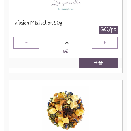
Infusion Méditation 50g
6€/pc
-
+
1
pc
6
€