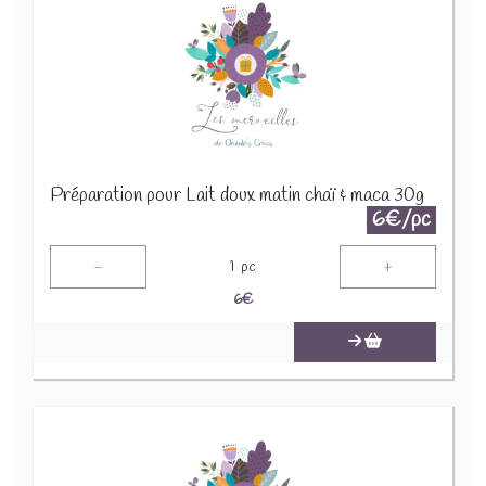
Préparation pour Lait doux matin chaï & maca 30g
6€/pc
-
+
1
pc
6
€