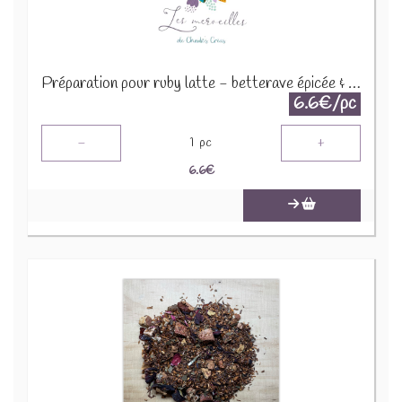
Préparation pour ruby latte - betterave épicée & vanille 30g
6.6€/pc
-
+
1
pc
6.6
€