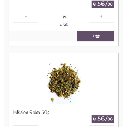
6.5€/pc
-
+
1
pc
6.5
€
Infusion Relax 50g
6.5€/pc