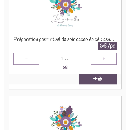
Préparation pour rituel du soir cacao épicé & ashwaganda 30g
6€/pc
-
+
1
pc
6
€