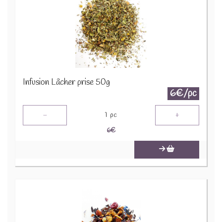
Infusion Lâcher prise 50g
6€/pc
-
+
1
pc
6
€