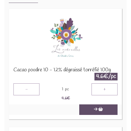
Cacao poudre 10 - 12% dégraissé torréfié 100g
4.6€/pc
-
+
1
pc
4.6
€