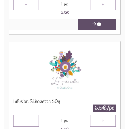
-
+
1
pc
6.5
€
Infusion Silhouette 50g
6.5€/pc
-
+
1
pc