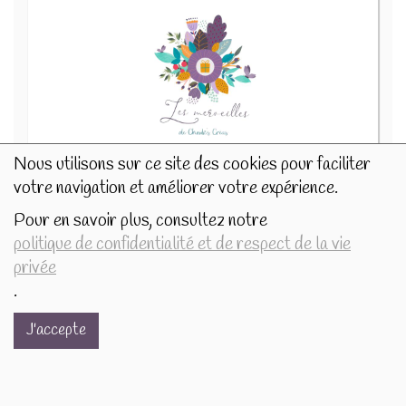
Nous utilisons sur ce site des cookies pour faciliter
Ube – Igname violet 50g
votre navigation et améliorer votre expérience.
8.5€/pc
Pour en savoir plus, consultez notre
-
+
1
pc
politique de confidentialité et de respect de la vie
8.5
€
privée
.
J'accepte