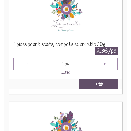
Epices pour biscuits, compote et crumble 30g
2.3€/pc
-
+
1
pc
2.3
€