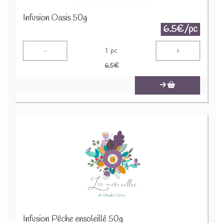
Infusion Oasis 50g
6.5€/pc
-
+
1
pc
6.5
€
Infusion Pêche ensoleillé 50g