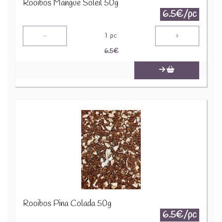
Rooibos Mangue Soleil 50g
6.5€/pc
-
+
1
pc
6.5
€
Rooibos Pina Colada 50g
6.5€/pc