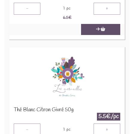
-
+
1
pc
6.5
€
Thé Blanc Citron Givré 50g
5.5€/pc
-
+
1
pc