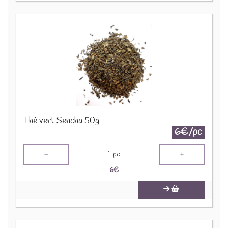
Thé vert Sencha 50g
6€/pc
-
+
1
pc
6
€