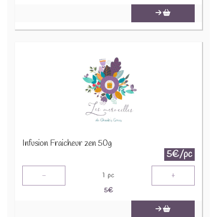
Infusion Fraicheur zen 50g
5€/pc
-
+
1
pc
5
€