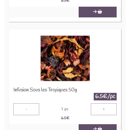
6.5
€
Infusion Sous les Tropiques 50g
6.5€/pc
-
+
1
pc
6.5
€