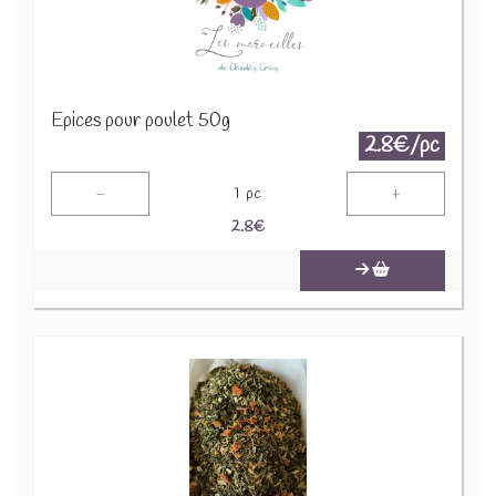
Epices pour poulet 50g
2.8€/pc
-
+
1
pc
2.8
€