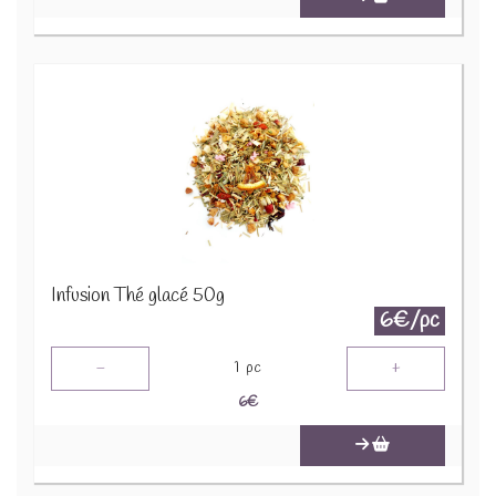
Infusion Thé glacé 50g
6€/pc
-
+
1
pc
6
€