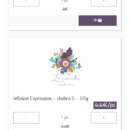
-
+
1
pc
6
€
Infusion Expression - chakra 5 - 50g
6.6€/pc
-
+
1
pc
6.6
€