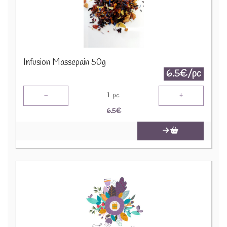
Infusion Massepain 50g
6.5€/pc
-
+
1
pc
6.5
€