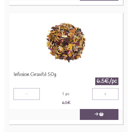
Infusion Gravité 50g
6.5€/pc
-
+
1
pc
6.5
€