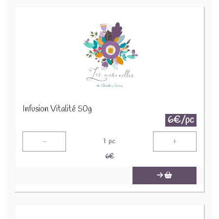
Infusion Vitalité 50g
6€/pc
-
+
1
pc
6
€