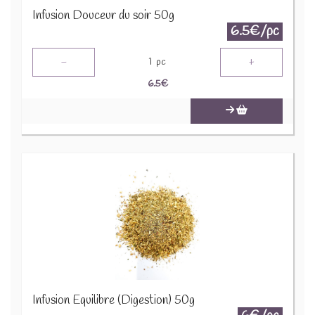
Infusion Douceur du soir 50g
6.5€/pc
-
+
1
pc
6.5
€
Infusion Equilibre (Digestion) 50g