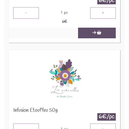
6€/pc
-
+
1
pc
6
€
Infusion Etouf'feu 50g
6€/pc