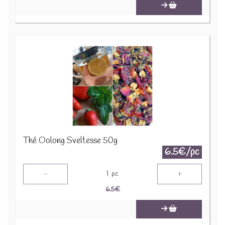
Thé Oolong Sveltesse 50g
6.5€/pc
-
+
1
pc
6.5
€