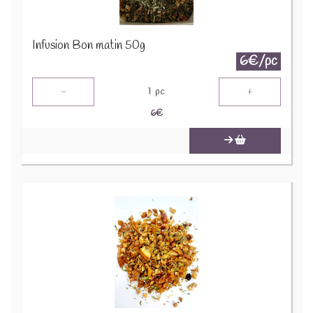
Infusion Bon matin 50g
6€/pc
-
+
1
pc
6
€