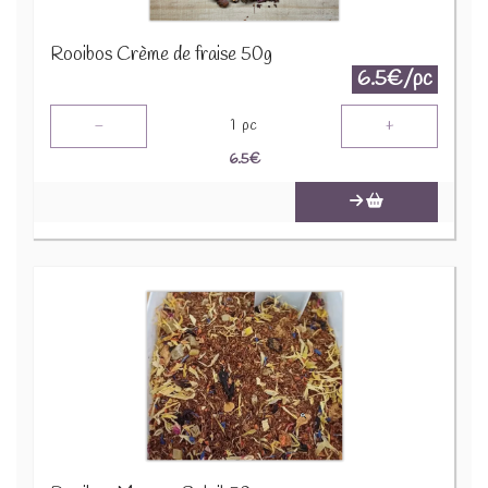
Rooibos Crème de fraise 50g
6.5€/pc
-
+
1
pc
6.5
€