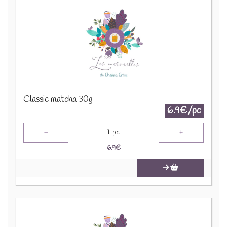
Classic matcha 30g
6.9€/pc
-
+
1
pc
6.9
€