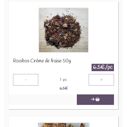
Rooibos Crème de fraise 50g
6.5€/pc
-
+
1
pc
6.5
€