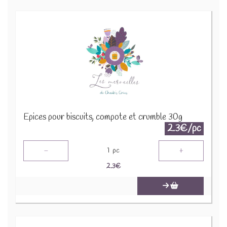
Epices pour biscuits, compote et crumble 30g
2.3€/pc
-
+
1
pc
2.3
€