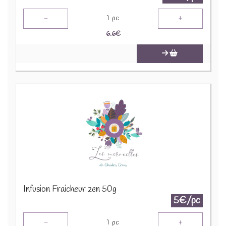
-
+
1
pc
6.6
€
Infusion Fraicheur zen 50g
5€/pc
-
+
1
pc