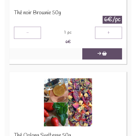
Thé noir Brownie 50g
6€/pc
-
+
1
pc
6
€
Thé Oolong Sveltesse 50g