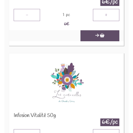
6€/pc
-
+
1
pc
6
€
Infusion Vitalité 50g
6€/pc