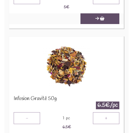
5
€
Infusion Gravité 50g
6.5€/pc
-
+
1
pc
6.5
€