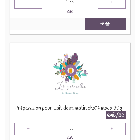
-
+
1
pc
6
€
Préparation pour Lait doux matin chaï & maca 30g
6€/pc
-
+
1
pc
6
€