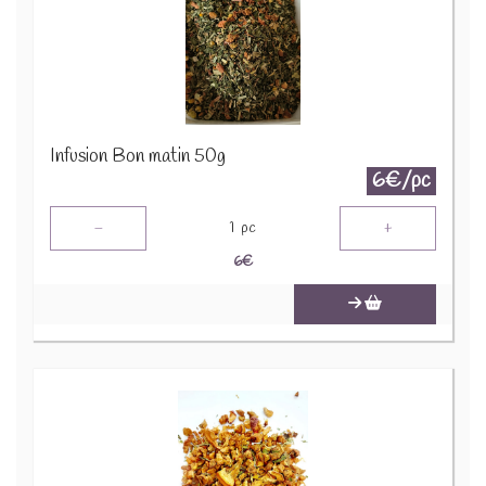
Infusion Bon matin 50g
6€/pc
-
+
1
pc
6
€