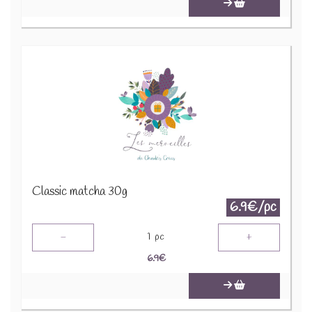
Classic matcha 30g
6.9€/pc
-
+
1
pc
6.9
€