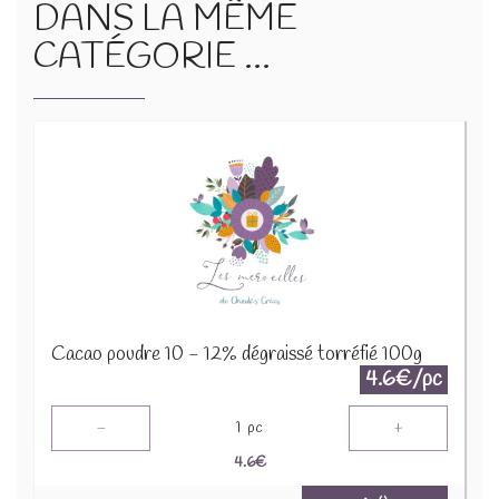
DANS LA MÊME
CATÉGORIE ...
Cacao poudre 10 - 12% dégraissé torréfié 100g
4.6€/pc
-
+
1
pc
4.6
€