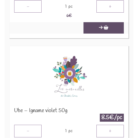
-
+
1
pc
6
€
Ube – Igname violet 50g
8.5€/pc
-
+
1
pc