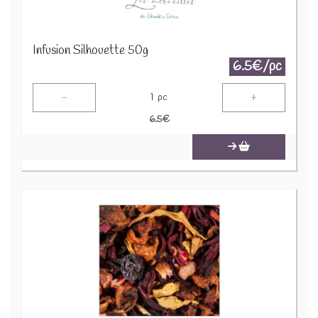
Infusion Silhouette 50g
6.5€/pc
-
+
1
pc
6.5
€