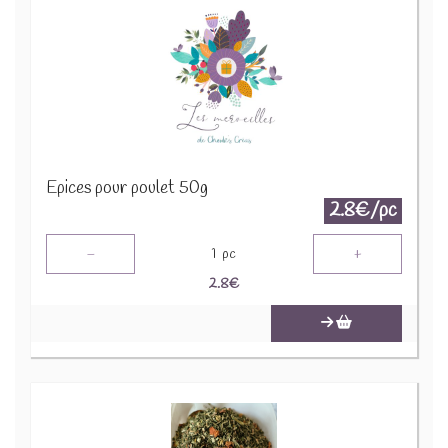
Epices pour poulet 50g
2.8€/pc
-
+
1
pc
2.8
€