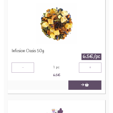
Infusion Oasis 50g
6.5€/pc
-
+
1
pc
6.5
€