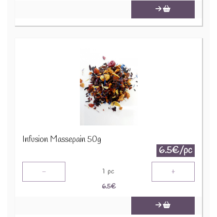
Infusion Massepain 50g
6.5€/pc
-
+
1
pc
6.5
€