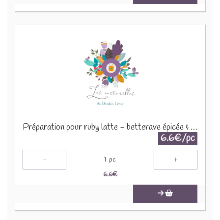
Préparation pour ruby latte - betterave épicée & vanille 30g
6.6€/pc
-
+
1
pc
6.6
€