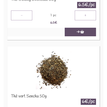
6.5€/pc
-
+
1
pc
6.5
€
Thé vert Sencha 50g
6€/pc