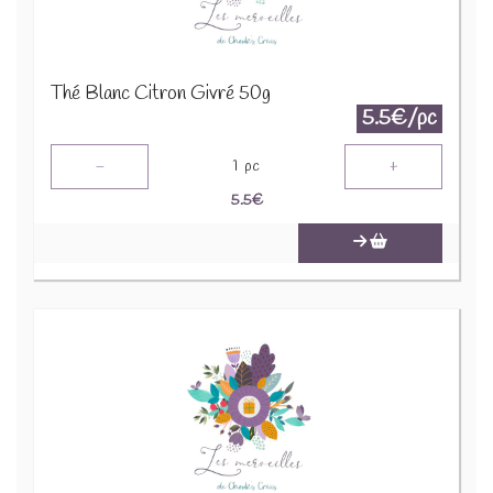
Thé Blanc Citron Givré 50g
5.5€/pc
-
+
1
pc
5.5
€