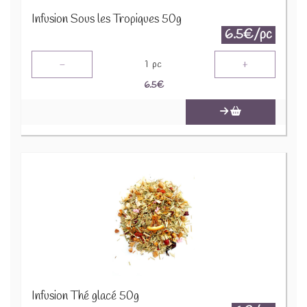
Infusion Sous les Tropiques 50g
6.5€/pc
-
+
1
pc
6.5
€
Infusion Thé glacé 50g