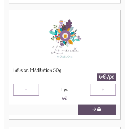
Infusion Méditation 50g
6€/pc
-
+
1
pc
6
€