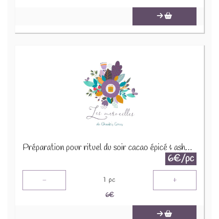
Préparation pour rituel du soir cacao épicé & ashwaganda 30g
6€/pc
-
+
1
pc
6
€