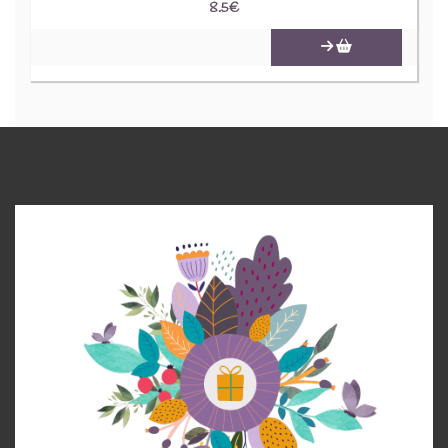
8.5
€