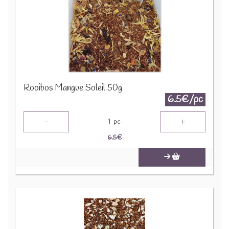
Rooibos Mangue Soleil 50g
6.5€/pc
-
+
1
pc
6.5
€