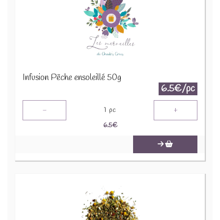
Infusion Pêche ensoleillé 50g
6.5€/pc
-
+
1
pc
6.5
€