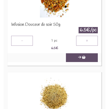
Infusion Douceur du soir 50g
6.5€/pc
-
+
1
pc
6.5
€