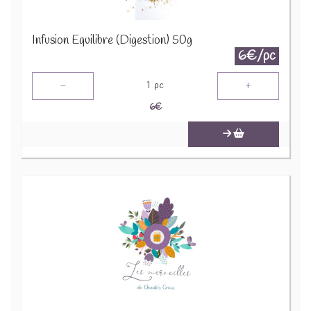
Infusion Equilibre (Digestion) 50g
6€/pc
-
+
1
pc
6
€