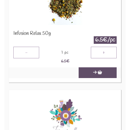
Infusion Relax 50g
6.5€/pc
-
+
1
pc
6.5
€