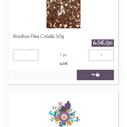
Rooibos Pina Colada 50g
6.5€/pc
-
+
1
pc
6.5
€