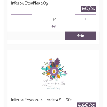
Infusion Etouf'feu 50g
6€/pc
-
+
1
pc
6
€
Infusion Expression - chakra 5 - 50g
6.6€/pc