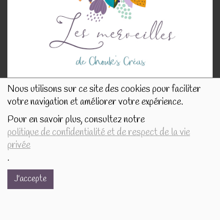
Nous utilisons sur ce site des cookies pour faciliter
votre navigation et améliorer votre expérience.
NOS INFORMATIONS
Pour en savoir plus, consultez notre
politique de confidentialité et de respect de la vie
privée
Rue de Tournai 32B
.
7520 Templeuve
J'accepte
lescreasdechouks@gmail.com
+32.497.16.16.82