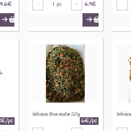
4.6
€
1
pc
6.9
€
-
+
-
Infusion Bon matin 50g
Infusi
8€/pc
6€/pc