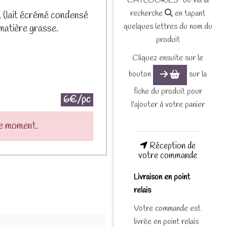
CATEGORIES" ou via la
recherche
en tapant
 (lait écrémé condensé
quelques lettres du nom du
 matière grasse.
produit
Cliquez ensuite sur le
bouton
sur la
fiche du produit pour
6€/pc
l'ajouter à votre panier
le moment.
Réception de
votre commande
Livraison en point
relais
Votre commande est
livrée en point relais