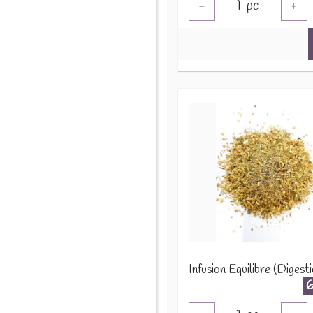
1
pc
-
+