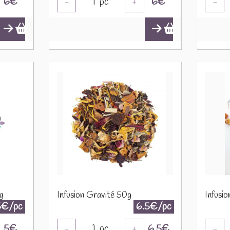
6
€
1
pc
6
€
-
+
-
g
Infusion Gravité 50g
Infusi
5€/pc
6.5€/pc
5
€
1
pc
6.5
€
-
+
-