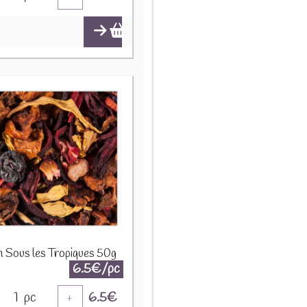
on Sous les Tropiques 50g
6.5€/pc
1
pc
6.5
€
+