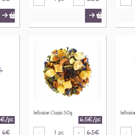
Infusion Oasis 50g
Infusio
6€/pc
6.5€/pc
6
€
1
pc
6.5
€
-
+
-