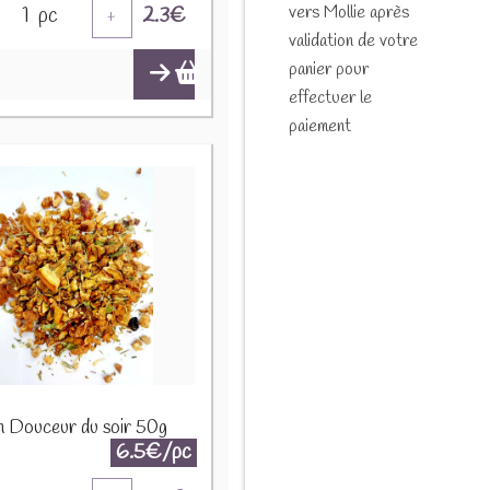
vers Mollie après
1
pc
2.3
€
+
validation de votre
panier pour
effectuer le
paiement
on Douceur du soir 50g
6.5€/pc