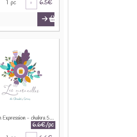
1
pc
6.5
€
+
Infusion Expression - chakra 5 - 50g
6.6€/pc