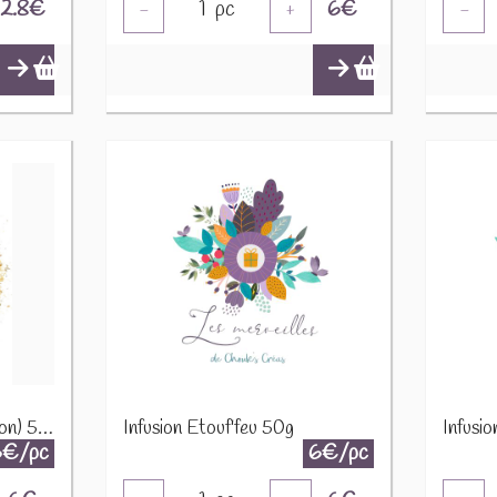
2.8
€
1
pc
6
€
-
+
-
Infusion Equilibre (Digestion) 50g
Infusion Etouf'feu 50g
6€/pc
6€/pc