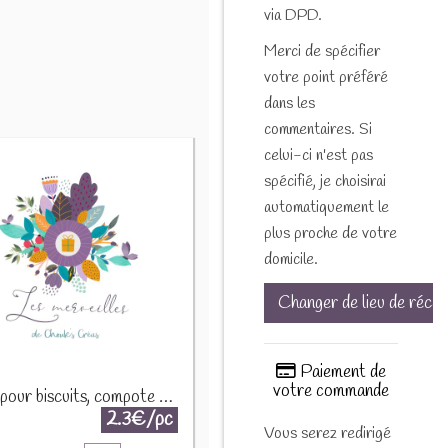
via DPD.
Merci de spécifier
votre point préféré
dans les
commentaires. Si
celui-ci n'est pas
spécifié, je choisirai
automatiquement le
plus proche de votre
domicile.
Changer de lieu de récep
Paiement de
votre commande
Epices pour biscuits, compote et crumble 30g
2.3€/pc
Vous serez redirigé