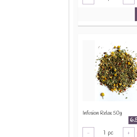
Infusion Relax 50g
6.
1
pc
-
+