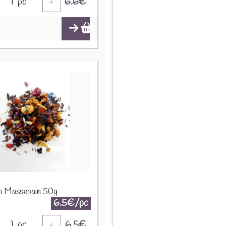
1
pc
6.6
€
+
on Massepain 50g
6.5€/pc
1
pc
6.5
€
+