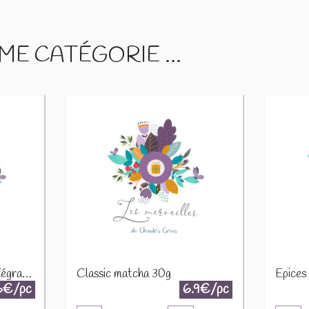
E CATÉGORIE ...
Cacao poudre 10 - 12% dégraissé torréfié 100g
Classic matcha 30g
6€/pc
6.9€/pc