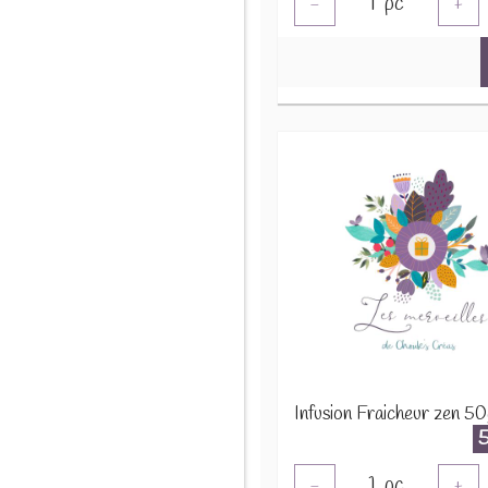
1
pc
-
+
Infusion Fraicheur zen 50
1
pc
-
+