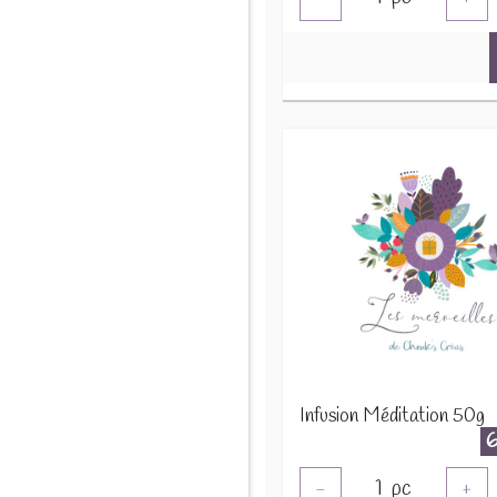
Infusion Méditation 50g
1
pc
-
+