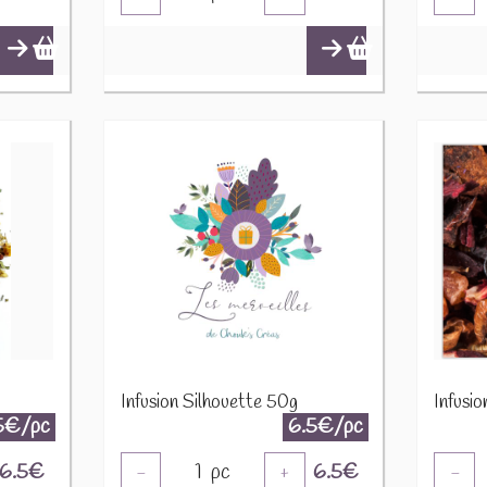
Infusion Silhouette 50g
Infusi
5€/pc
6.5€/pc
6.5
€
1
pc
6.5
€
-
+
-