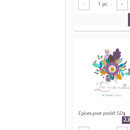
1
pc
-
+
Epices pour poulet 50g
2.