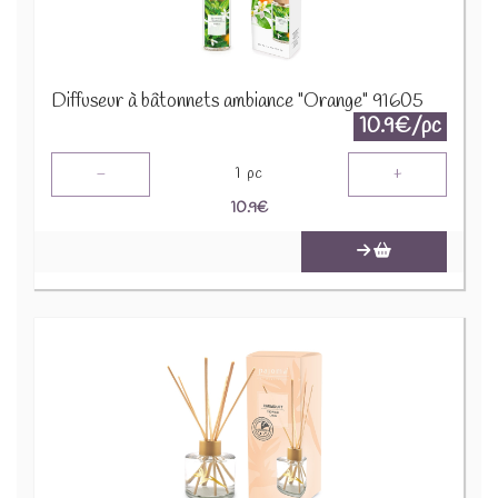
Diffuseur à bâtonnets ambiance "Orange" 91605
10.9€/pc
-
+
1
pc
10.9
€