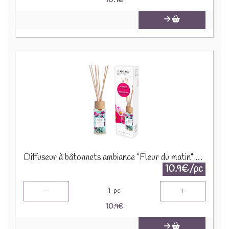
10.9
€
Diffuseur à bâtonnets ambiance "Fleur du matin" 91447
10.9€/pc
-
+
1
pc
10.9
€