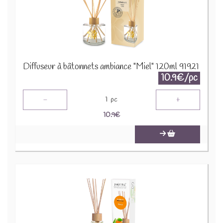
Diffuseur à bâtonnets ambiance "Miel" 120ml 91921
10.9€/pc
-
+
1
pc
10.9
€