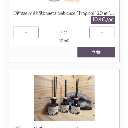
Diffuseur à bâtonnets ambiance "Tropical 120 ml" 120ml 91816
10.9€/pc
-
+
1
pc
10.9
€