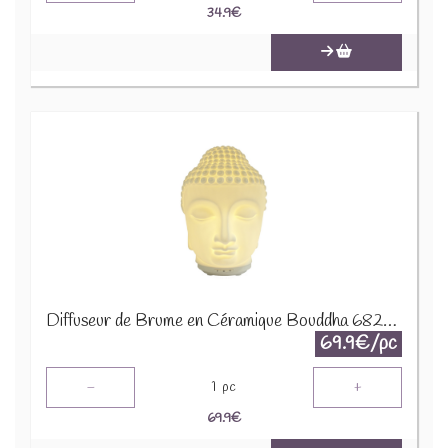
34.9
€
Diffuseur de Brume en Céramique Bouddha 68200
69.9€/pc
-
+
1
pc
69.9
€