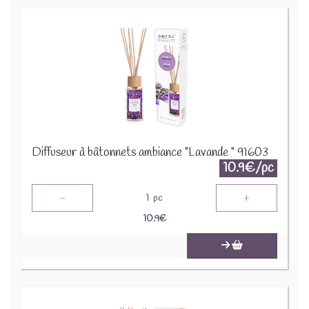
Diffuseur à bâtonnets ambiance "Lavande " 91603
10.9€/pc
-
+
1
pc
10.9
€