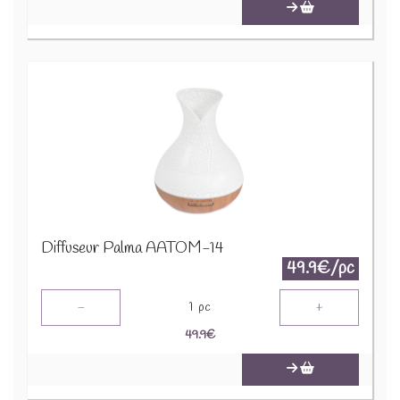
Diffuseur Palma AATOM-14
49.9€/pc
-
+
1
pc
49.9
€