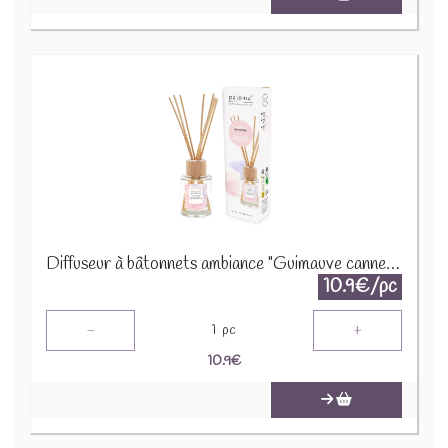
Diffuseur à bâtonnets ambiance "Guimauve canneberge" 91441
10.9€/pc
-
+
1
pc
10.9
€