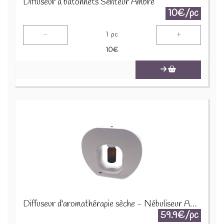
Diffuseur à bâtonnets Senteur Ambre
10€/pc
-
+
1
pc
10
€
Diffuseur d'aromathérapie sèche - Nébuliseur AATOM-28
59.9€/pc