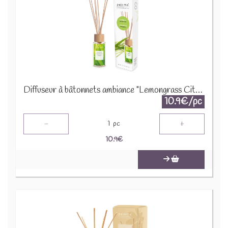
Diffuseur à bâtonnets ambiance "Lemongrass Citronnelle " 9160
10.9€/pc
-
+
1
pc
10.9
€