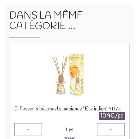
DANS LA MÊME
CATÉGORIE ...
Diffuseur à bâtonnets ambiance "Été indien" 91172
10.9€/pc
-
+
1
pc