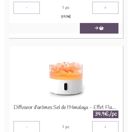
-
+
1
pc
59.9
€
Diffuseur d'arômes Sel de l'Himalaya - Effet Flamme AATOM-27
34.9€/pc
-
+
1
pc