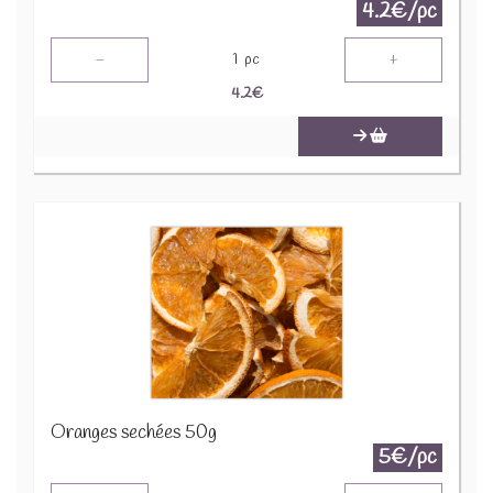
4.2€/pc
-
+
1
pc
4.2
€
Oranges sechées 50g
5€/pc