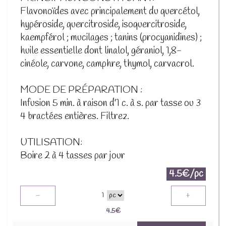
Flavonoïdes avec principalement du quercétol,
hypéroside, quercitroside, isoquercitroside,
kaempférol ; mucilages ; tanins (procyanidines) ;
huile essentielle dont linalol, géraniol, 1,8-
cinéole, carvone, camphre, thymol, carvacrol.
MODE DE PRÉPARATION :
Infusion 5 min. à raison d'1 c. à s. par tasse ou 3
4 bractées entières. Filtrez.
UTILISATION:
Boire 2 à 4 tasses par jour
4.5€/pc
-
+
1
4.5
€