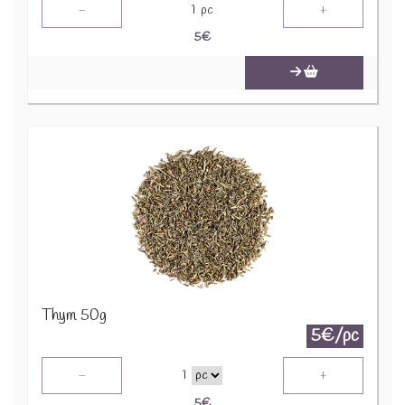
-
+
1
pc
5
€
Thym 50g
5€/pc
-
+
1
5
€