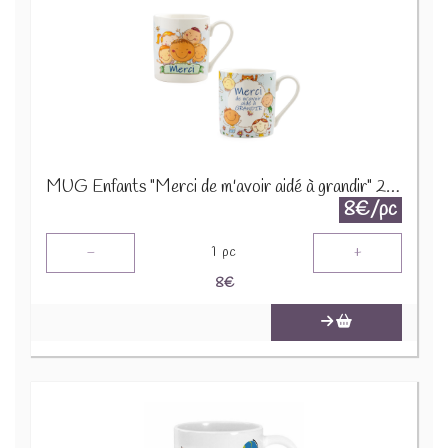
MUG Enfants "Merci de m'avoir aidé à grandir" 2 ass 24673
8€/pc
-
+
1
pc
8
€