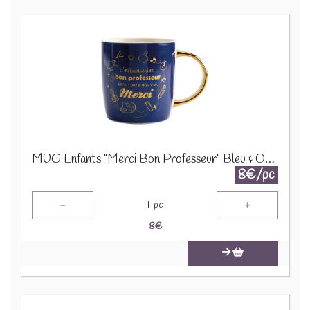
MUG Enfants "Merci Bon Professeur" Bleu & Or 24759
8€/pc
-
+
1
pc
8
€