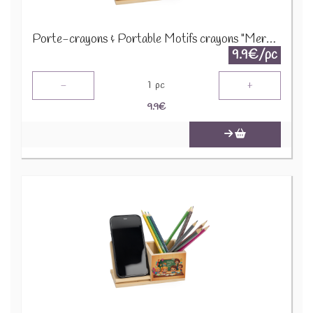
Porte-crayons & Portable Motifs crayons "Merci pour cette année" 52599 31824
9.9€/pc
-
+
1
pc
9.9
€