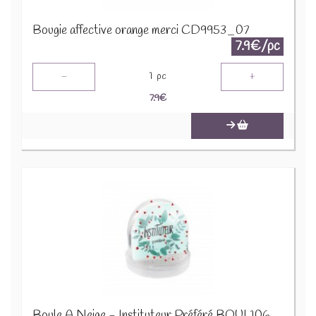
Bougie affective orange merci CD9953_07
7.9€/pc
-
+
1
pc
7.9
€
Boule À Neige - Instituteur Préféré BOUL106