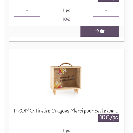
-
+
1
pc
10
€
PROMO Tirelire Crayons Merci pour cette année 1600
10€/pc
-
+
1
pc