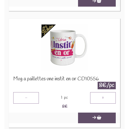
Mug a paillettes une instit en or CD10556
8€/pc
-
+
1
pc
8
€