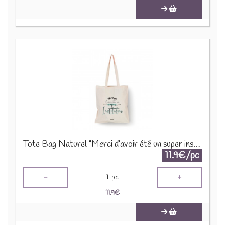
Tote Bag Naturel "Merci d’avoir été un super instituteur TOTNSC279
11.9€/pc
-
+
1
pc
11.9
€