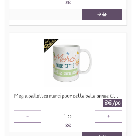
3
€
Mug a paillettes merci pour cette belle annee CD9132B
8€/pc
-
+
1
pc
8
€