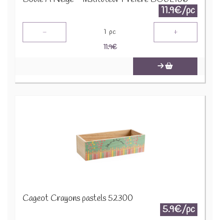
11.9€/pc
-
+
1
pc
11.9
€
Cageot Crayons pastels 52300
5.9€/pc