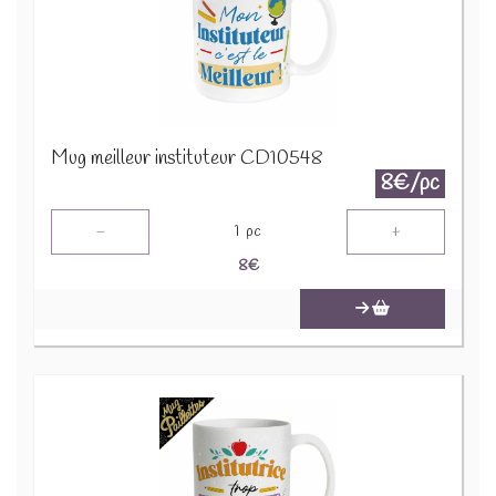
Mug meilleur instituteur CD10548
8€/pc
-
+
1
pc
8
€