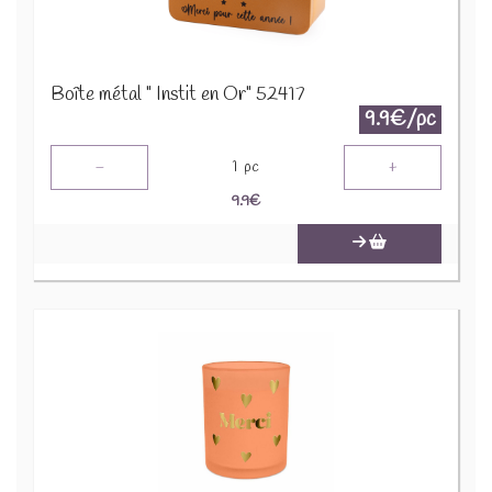
Boîte métal " Instit en Or" 52417
9.9€/pc
-
+
1
pc
9.9
€