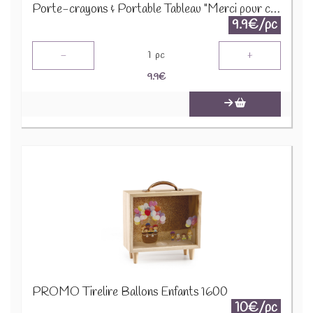
Porte-crayons & Portable Tableau "Merci pour cette année" 52600 31824
9.9€/pc
-
+
1
pc
9.9
€
PROMO Tirelire Ballons Enfants 1600
10€/pc