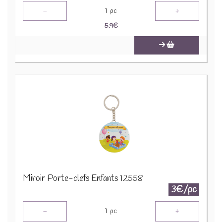
-
+
1
pc
5.9
€
Miroir Porte-clefs Enfants 12558
3€/pc
-
+
1
pc