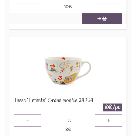
10
€
Tasse "Enfants" Grand modèle 24764
8€/pc
-
+
1
pc
8
€