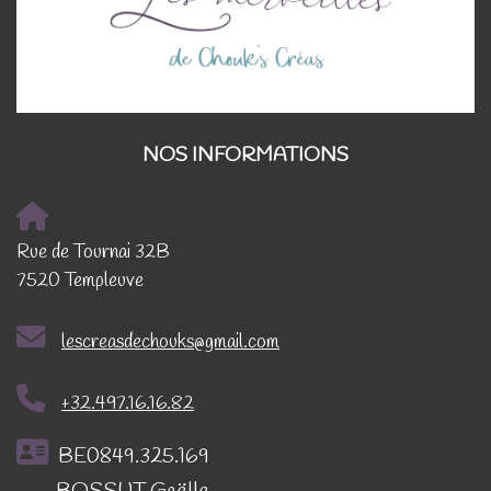
NOS INFORMATIONS
Rue de Tournai 32B
7520 Templeuve
lescreasdechouks@gmail.com
+32.497.16.16.82
BE0849.325.169