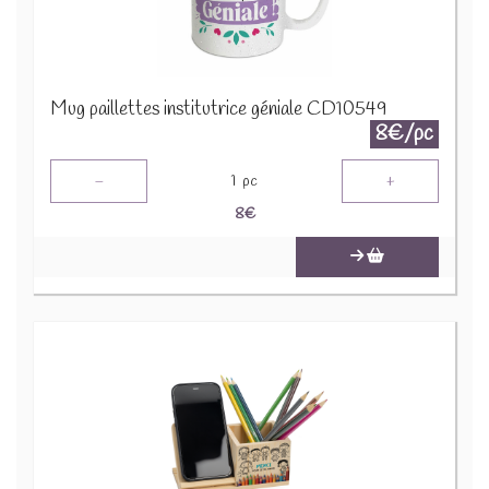
Mug paillettes institutrice géniale CD10549
8€/pc
-
+
1
pc
8
€