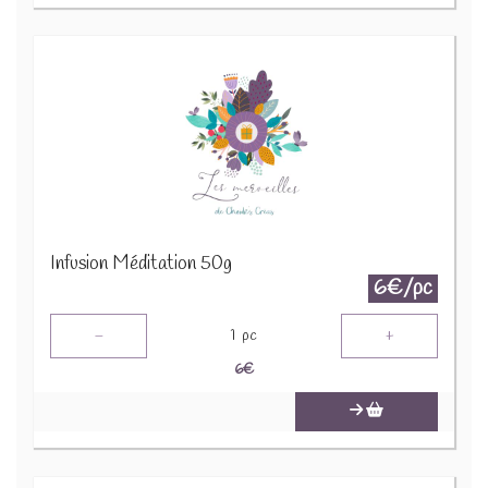
Infusion Méditation 50g
6€/pc
-
+
1
pc
6
€