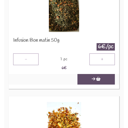
Infusion Bon matin 50g
6€/pc
-
+
1
pc
6
€