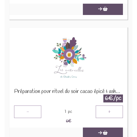
Préparation pour rituel du soir cacao épicé & ashwaganda 30g
6€/pc
-
+
1
pc
6
€