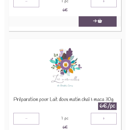
-
+
1
pc
6
€
Préparation pour Lait doux matin chaï & maca 30g
6€/pc
-
+
1
pc
6
€