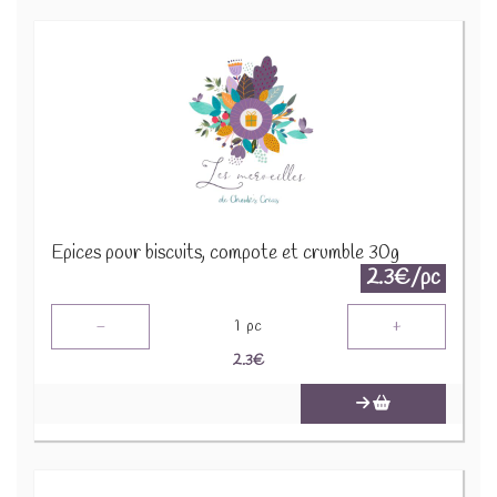
Epices pour biscuits, compote et crumble 30g
2.3€/pc
-
+
1
pc
2.3
€