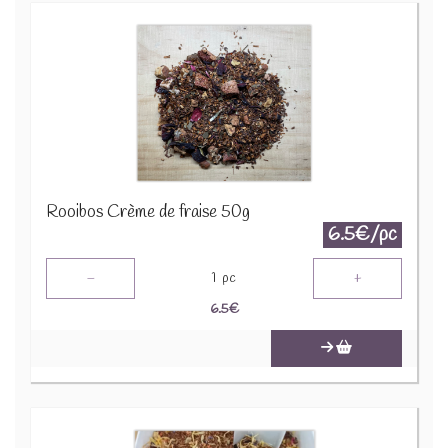
Rooibos Crème de fraise 50g
6.5€/pc
-
+
1
pc
6.5
€