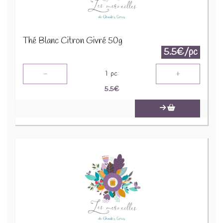
Thé Blanc Citron Givré 50g
5.5€/pc
-
+
1
pc
5.5
€