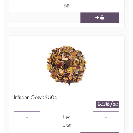
5
€
Infusion Gravité 50g
6.5€/pc
-
+
1
pc
6.5
€