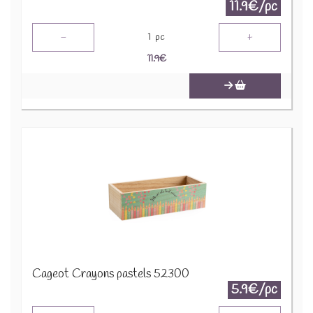
11.9€/pc
-
+
1
pc
11.9
€
Cageot Crayons pastels 52300
5.9€/pc