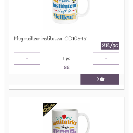
Mug meilleur instituteur CD10548
8€/pc
-
+
1
pc
8
€