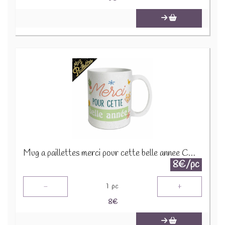
Mug a paillettes merci pour cette belle annee CD9132B
8€/pc
-
+
1
pc
8
€