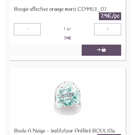
Bougie affective orange merci CD9953_07
7.9€/pc
-
+
1
pc
7.9
€
Boule À Neige - Instituteur Préféré BOUL106