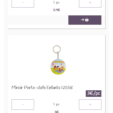
-
+
1
pc
5.9
€
Miroir Porte-clefs Enfants 12558
3€/pc
-
+
1
pc
3
€