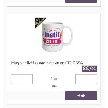
Mug a paillettes une instit en or CD10556
8€/pc
-
+
1
pc
8
€