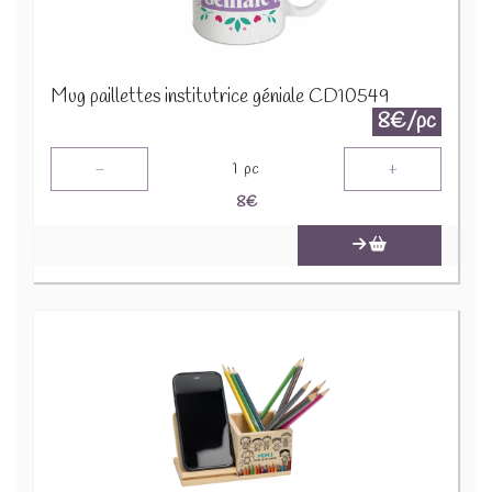
Mug paillettes institutrice géniale CD10549
8€/pc
-
+
1
pc
8
€