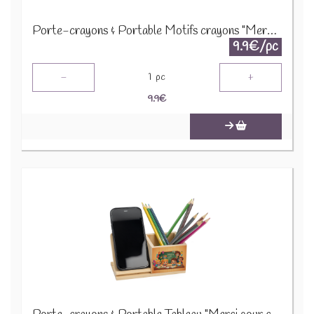
Porte-crayons & Portable Motifs crayons "Merci pour cette année" 52599 31824
9.9€/pc
-
+
1
pc
9.9
€