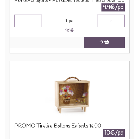
Porte-crayons & Portable Tableau "Merci pour cette année" 52600 31824
9.9€/pc
-
+
1
pc
9.9
€
PROMO Tirelire Ballons Enfants 1600
10€/pc