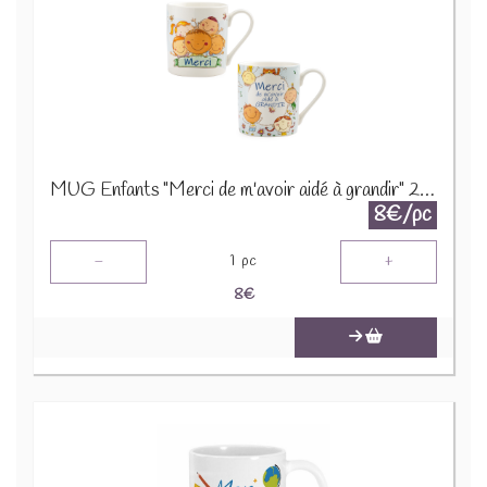
MUG Enfants "Merci de m'avoir aidé à grandir" 2 ass 24673
8€/pc
-
+
1
pc
8
€