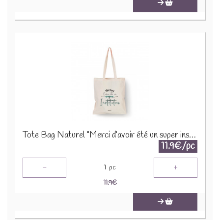
Tote Bag Naturel "Merci d’avoir été un super instituteur TOTNSC279
11.9€/pc
-
+
1
pc
11.9
€