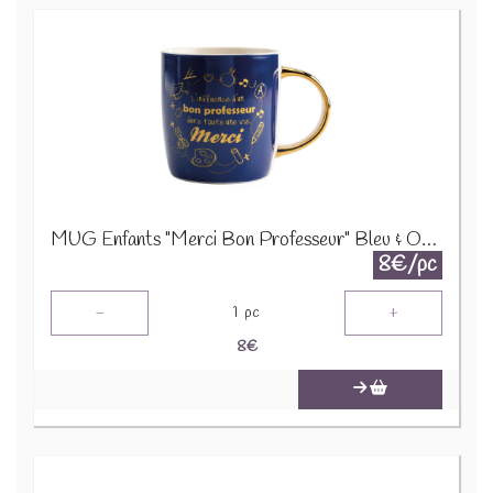
MUG Enfants "Merci Bon Professeur" Bleu & Or 24759
8€/pc
-
+
1
pc
8
€