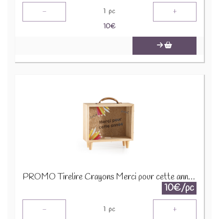
-
+
1
pc
10
€
PROMO Tirelire Crayons Merci pour cette année 1600
10€/pc
-
+
1
pc