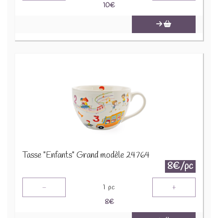
10
€
Tasse "Enfants" Grand modèle 24764
8€/pc
-
+
1
pc
8
€