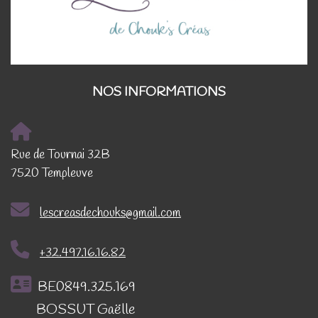
NOS INFORMATIONS
Rue de Tournai 32B
7520 Templeuve
lescreasdechouks@gmail.com
+32.497.16.16.82
BE0849.325.169
BOSSUT Gaëlle