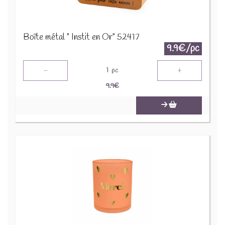
Boîte métal " Instit en Or" 52417
9.9€/pc
-
+
1
pc
9.9
€