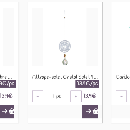
Attrape-soleil Cristal Arbre de vie 41 cm 74027
Attrape-soleil Cristal Soleil 41 cm 74028
.9€/pc
13.9€/pc
13.9
€
1
pc
13.9
€
-
+
-