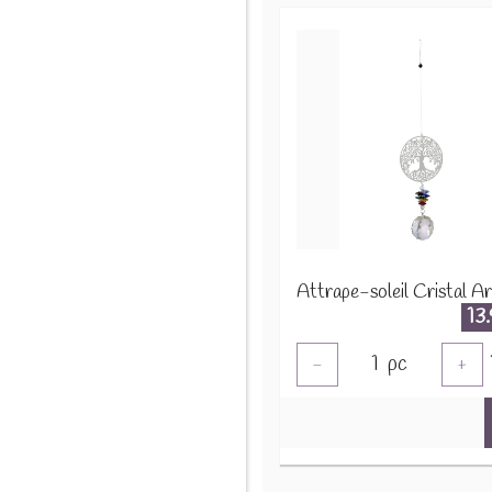
13
1
pc
-
+