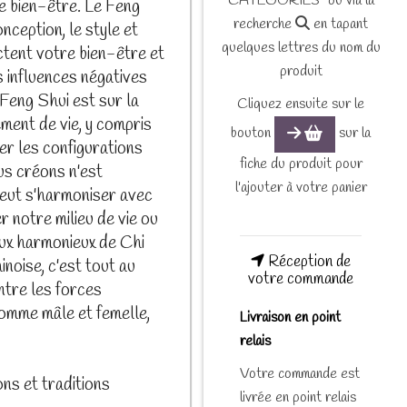
CATEGORIES" ou via la
e bien-être. Le Feng
recherche
en tapant
nception, le style et
quelques lettres du nom du
ectent votre bien-être et
produit
 influences négatives
 Feng Shui est sur la
Cliquez ensuite sur le
ement de vie, y compris
bouton
sur la
iser les configurations
fiche du produit pour
us créons n'est
l'ajouter à votre panier
 peut s'harmoniser avec
r notre milieu de vie ou
lux harmonieux de Chi
Réception de
inoise, c'est tout au
votre commande
entre les forces
comme mâle et femelle,
Livraison en point
relais
Votre commande est
ons et traditions
livrée en point relais