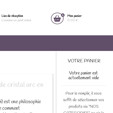
0
Lieu de réception
Mon panier
Livraison en point relais
0.00 €
VOTRE PANIER
Votre panier est
actuellement vide
e cristal arc en
Pour le remplir, il vous
suffit de sélectionner vos
) est une philosophie
produits via "NOS
gne comment