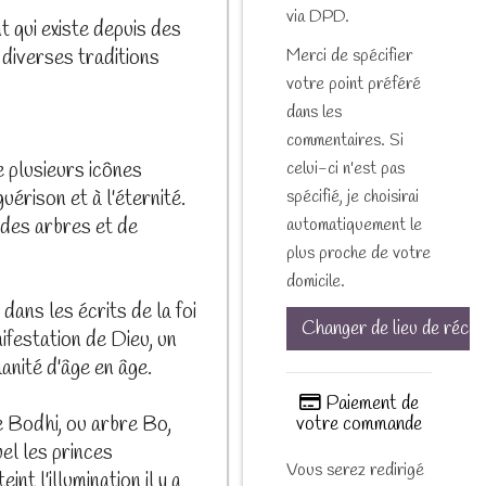
via DPD.
t qui existe depuis des
Merci de spécifier
 diverses traditions
votre point préféré
dans les
commentaires. Si
celui-ci n'est pas
e plusieurs icônes
spécifié, je choisirai
guérison et à l'éternité.
automatiquement le
des arbres et de
plus proche de votre
domicile.
dans les écrits de la foi
Changer de lieu de récep
nifestation de Dieu, un
anité d'âge en âge.
Paiement de
e Bodhi, ou arbre Bo,
votre commande
uel les princes
Vous serez redirigé
int l'illumination il y a