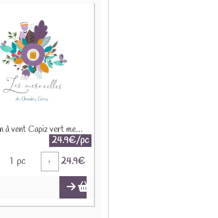
Carillon à vent Capiz vert menthe 01029
24.9€/pc
1
pc
24.9
€
+