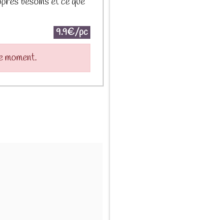
ropres besoins et ce que
9.9€/pc
le moment.