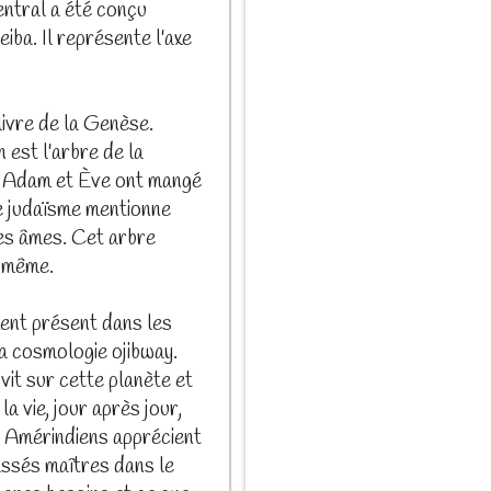
ntral a été conçu
ba. Il représente l'axe
livre de la Genèse.
 est l'arbre de la
t Adam et Ève ont mangé
Le judaïsme mentionne
des âmes. Cet arbre
e-même.
ment présent dans les
la cosmologie ojibway.
vit sur cette planète et
la vie, jour après jour,
s Amérindiens apprécient
assés maîtres dans le