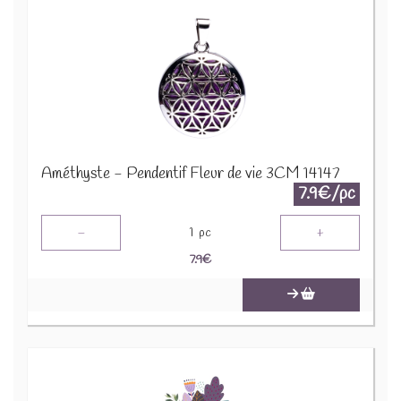
Améthyste - Pendentif Fleur de vie 3CM 14147
7.9€/pc
-
+
1
pc
7.9
€