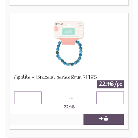
Apatite - Bracelet perles 8mm 71485
22.9€/pc
-
+
1
pc
22.9
€