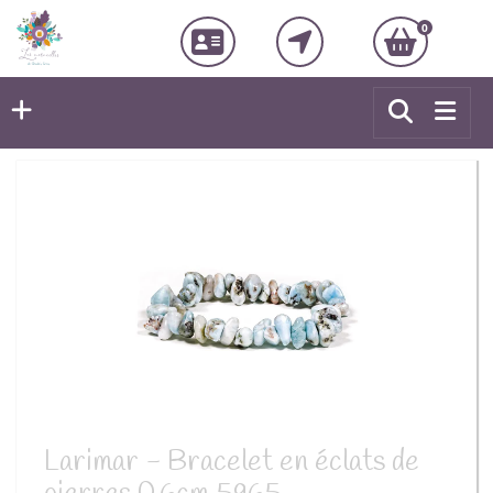
0
Larimar - Bracelet en éclats de