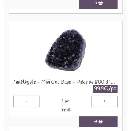
Améthyste - Mini Cut Base - Pièce de 800 à 1000 Gr 64059
99.9€/pc
-
+
1
pc
99.9
€