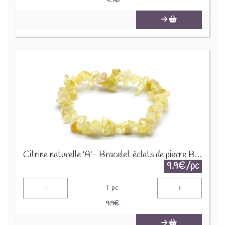
4.9
€
Citrine naturelle 'A'- Bracelet éclats de pierre BRC-CIT
9.9€/pc
-
+
1
pc
9.9
€