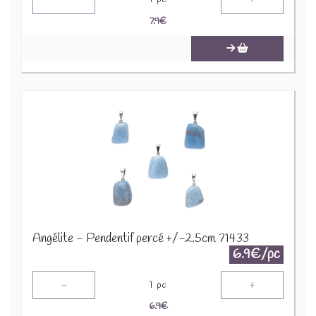
7.9
€
Angélite - Pendentif percé +/-2.5cm 71433
6.9€/pc
-
+
1
pc
6.9
€