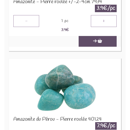
Amazonite - Pierre roulée +/-2-4cm 7934
3.9€/pc
-
+
1
pc
3.9
€
Amazonite du Pérou - Pierre roulée 40124
7.9€/pc