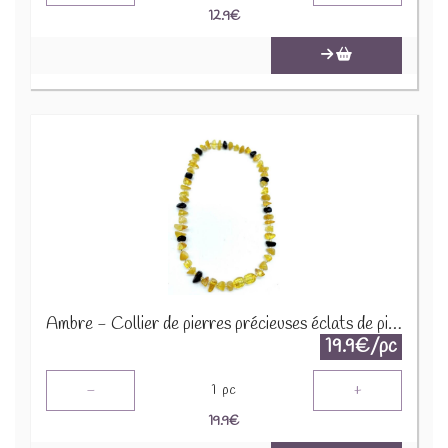
12.9
€
Ambre - Collier de pierres précieuses éclats de pierres 45cm COLC-AMB
19.9€/pc
-
+
1
pc
19.9
€