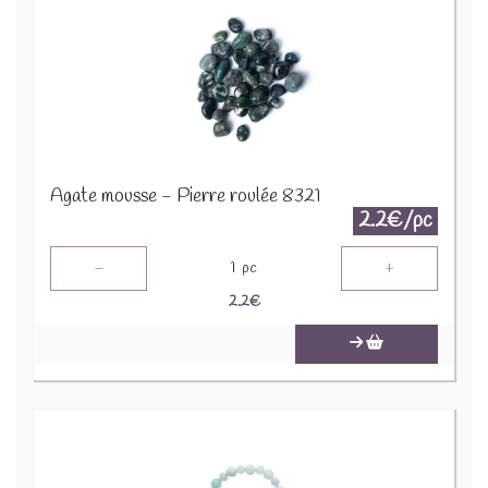
Agate mousse - Pierre roulée 8321
2.2€/pc
-
+
1
pc
2.2
€