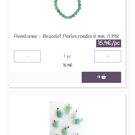
Aventurine - Bracelet Perles rondes 8 mm 71398
15.9€/pc
-
+
1
pc
15.9
€