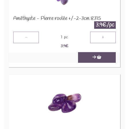
Améthyste - Pierre roulée +/-2-3cm 8315
3.9€/pc
-
+
1
pc
3.9
€