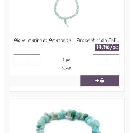
Aigue-marine et Amazonite - Bracelet Mala Enfant 68994
14.9€/pc
-
+
1
pc
14.9
€