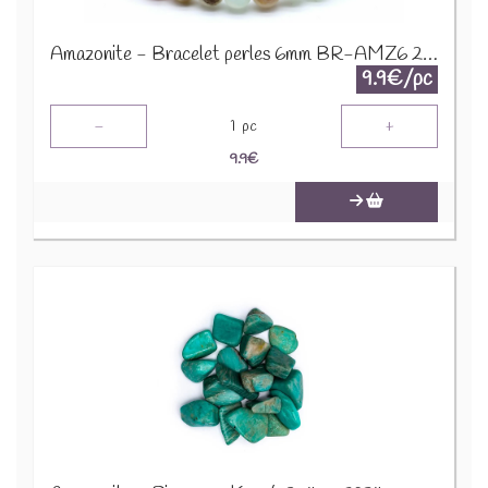
Amazonite - Bracelet perles 6mm BR-AMZ6 2274
9.9€/pc
-
+
1
pc
9.9
€