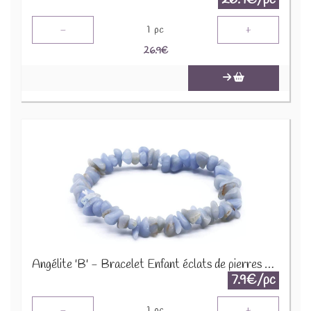
-
+
1
pc
26.9
€
Angélite 'B' - Bracelet Enfant éclats de pierres BRC-ANG
7.9€/pc
-
+
1
pc