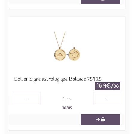
Collier Signe astrologique Balance 75425
16.9€/pc
-
+
1
pc
16.9
€