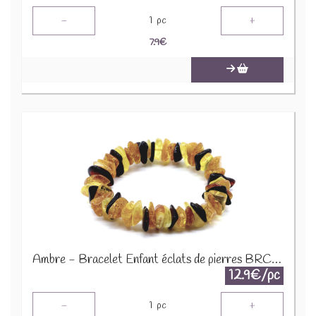
-
+
1
pc
7.9
€
Ambre - Bracelet Enfant éclats de pierres BRC-AMBK
12.9€/pc
-
+
1
pc