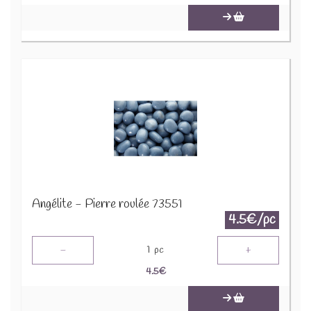
Angélite - Pierre roulée 73551
4.5€/pc
-
+
1
pc
4.5
€