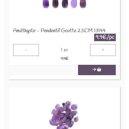
Améthyste - Pendentif Goutte 2.5CM 13144
9.9€/pc
-
+
1
pc
9.9
€