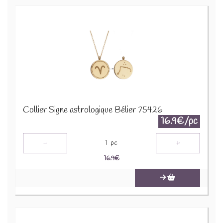
Collier Signe astrologique Bélier 75426
16.9€/pc
-
+
1
pc
16.9
€