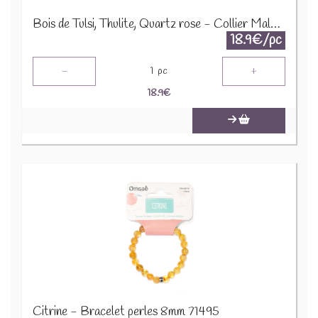
Bois de Tulsi, Thulite, Quartz rose - Collier Mala 12646
18.9€/pc
-
+
1
pc
18.9
€
Citrine - Bracelet perles 8mm 71495