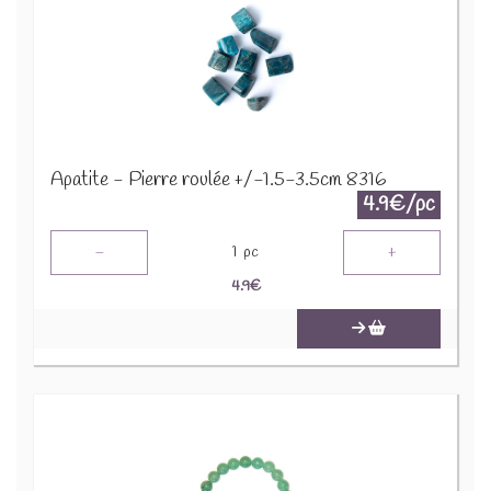
Apatite - Pierre roulée +/-1.5-3.5cm 8316
4.9€/pc
-
+
1
pc
4.9
€