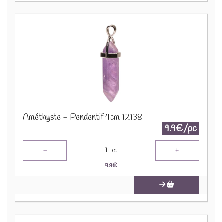
Améthyste - Pendentif 4cm 12138
9.9€/pc
-
+
1
pc
9.9
€