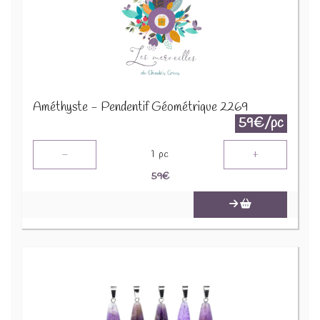
Améthyste - Pendentif Géométrique 2269
59€/pc
-
+
1
pc
59
€