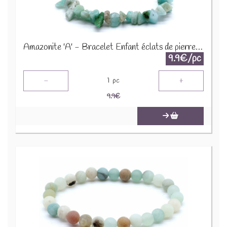
Amazonite 'A' - Bracelet Enfant éclats de pierres BRC-AMZX
9.9€/pc
-
+
1
pc
9.9
€