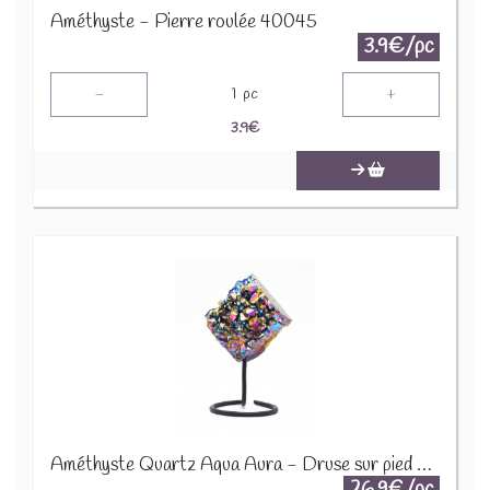
Améthyste - Pierre roulée 40045
3.9€/pc
-
+
1
pc
3.9
€
Améthyste Quartz Aqua Aura - Druse sur pied en métal DAT3
26.9€/pc