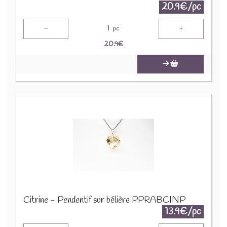
20.9€/pc
-
+
1
pc
20.9
€
Citrine - Pendentif sur bélière PPRABCINP
13.9€/pc