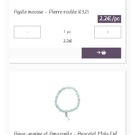
Agate mousse - Pierre roulée 8321
2.2€/pc
-
+
1
pc
2.2
€
Aigue-marine et Amazonite - Bracelet Mala Enfant 68994