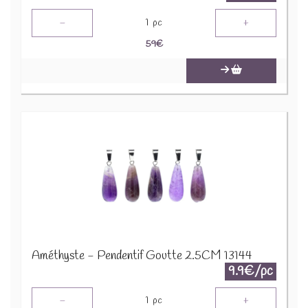
-
+
1
pc
59
€
Améthyste - Pendentif Goutte 2.5CM 13144
9.9€/pc
-
+
1
pc