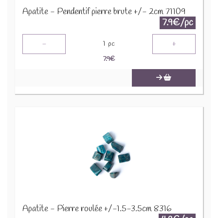
Apatite - Pendentif pierre brute +/- 2cm 71109
7.9€/pc
-
+
1
pc
7.9
€
Apatite - Pierre roulée +/-1.5-3.5cm 8316