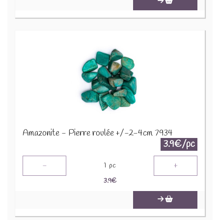
Amazonite - Pierre roulée +/-2-4cm 7934
3.9€/pc
-
+
1
pc
3.9
€