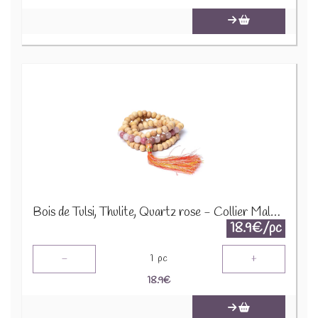
Bois de Tulsi, Thulite, Quartz rose - Collier Mala 12646
18.9€/pc
-
+
1
pc
18.9
€