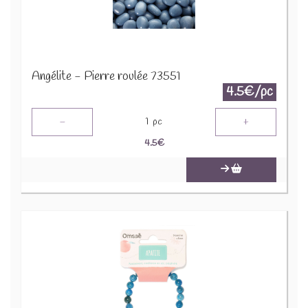
Angélite - Pierre roulée 73551
4.5€/pc
-
+
1
pc
4.5
€