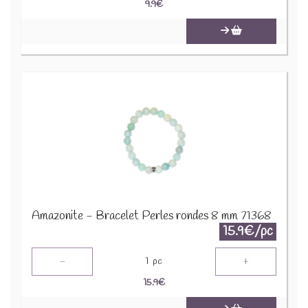
9.9
€
Amazonite - Bracelet Perles rondes 8 mm 71368
15.9€/pc
-
+
1
pc
15.9
€