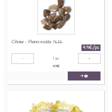
Citrine - Pierre roulée 7626
4.9€/pc
-
+
1
pc
4.9
€