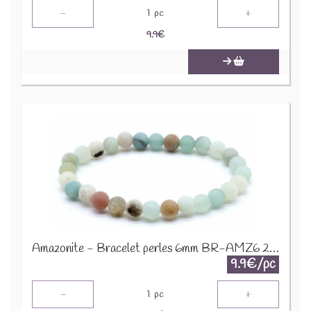
-
+
1
pc
9.9
€
Amazonite - Bracelet perles 6mm BR-AMZ6 2274
9.9€/pc
-
+
1
pc