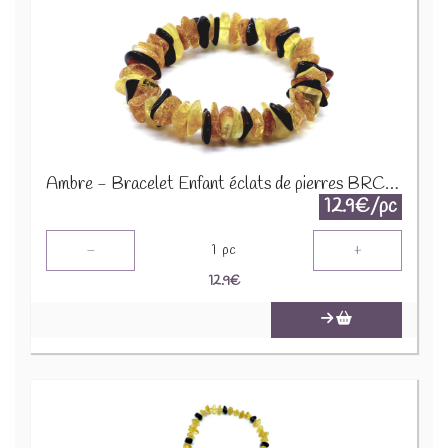
Ambre - Bracelet Enfant éclats de pierres BRC-AMBK
12.9€/pc
-
+
1
pc
12.9
€