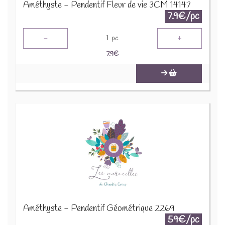
Améthyste - Pendentif Fleur de vie 3CM 14147
7.9€/pc
-
+
1
pc
7.9
€
Améthyste - Pendentif Géométrique 2269
59€/pc