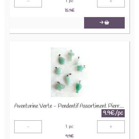
-
+
1
pc
15.9
€
Aventurine Verte - Pendentif Assortiment Pierres Précieuses GemPD-18
9.9€/pc
-
+
1
pc
9.9
€