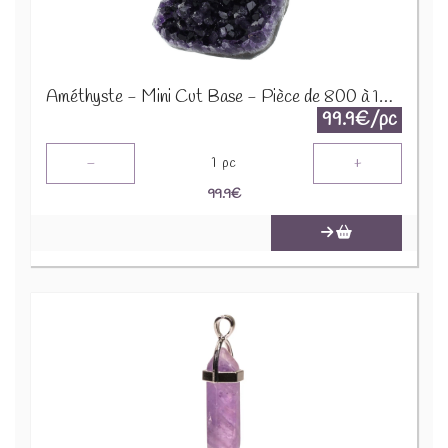
Améthyste - Mini Cut Base - Pièce de 800 à 1000 Gr 64059
99.9€/pc
-
+
1
pc
99.9
€