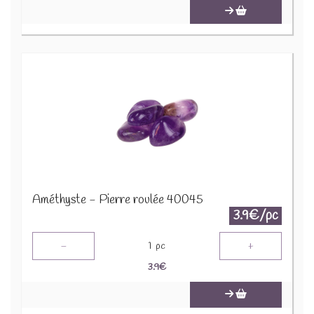
Améthyste - Pierre roulée 40045
3.9€/pc
-
+
1
pc
3.9
€