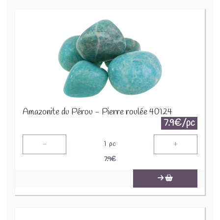
Amazonite du Pérou - Pierre roulée 40124
7.9€/pc
-
+
1
pc
7.9
€