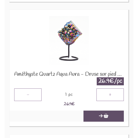
Améthyste Quartz Aqua Aura - Druse sur pied en métal DAT3
26.9€/pc
-
+
1
pc
26.9
€