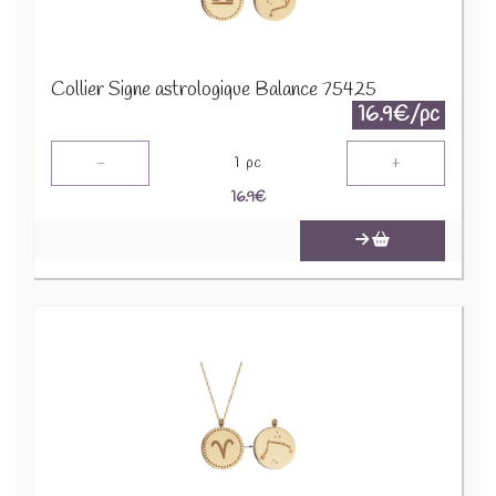
Collier Signe astrologique Balance 75425
16.9€/pc
-
+
1
pc
16.9
€