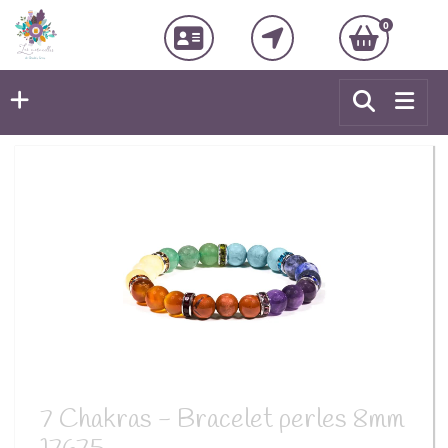
0
7 Chakras - Bracelet perles 8mm