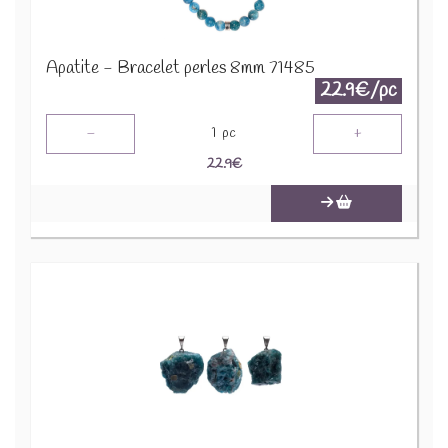
Apatite - Bracelet perles 8mm 71485
22.9€/pc
-
+
1
pc
22.9
€