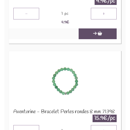
4.9€/pc
-
+
1
pc
4.9
€
Aventurine - Bracelet Perles rondes 8 mm 71398
15.9€/pc