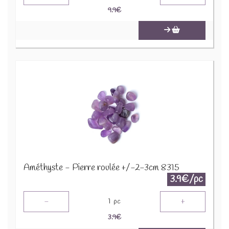
9.9
€
Améthyste - Pierre roulée +/-2-3cm 8315
3.9€/pc
-
+
1
pc
3.9
€