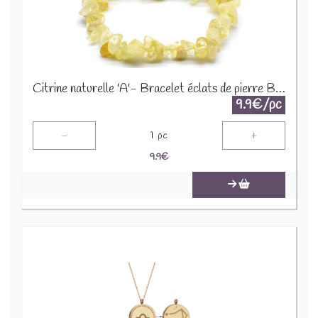
Citrine naturelle 'A'- Bracelet éclats de pierre BRC-CIT
9.9€/pc
-
+
1
pc
9.9
€