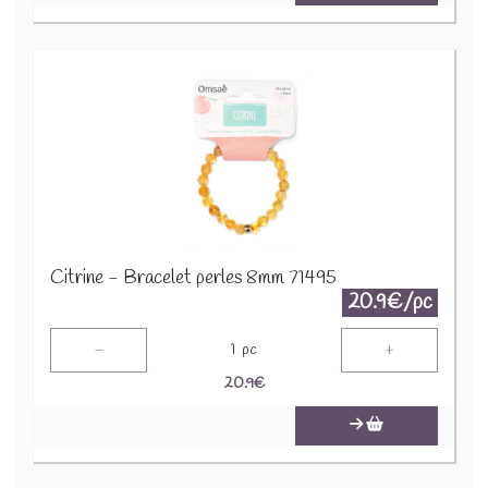
Citrine - Bracelet perles 8mm 71495
20.9€/pc
-
+
1
pc
20.9
€