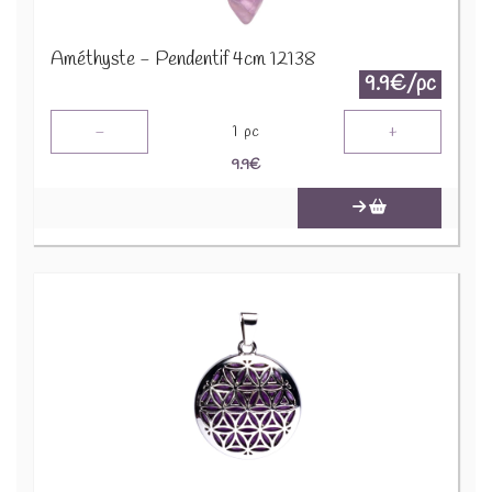
Améthyste - Pendentif 4cm 12138
9.9€/pc
-
+
1
pc
9.9
€