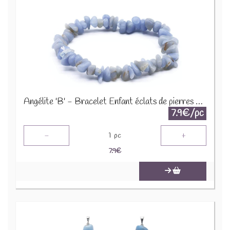
Angélite 'B' - Bracelet Enfant éclats de pierres BRC-ANG
7.9€/pc
-
+
1
pc
7.9
€