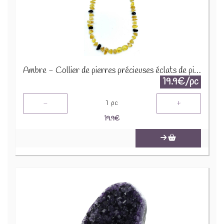
Ambre - Collier de pierres précieuses éclats de pierres 45cm COLC-AMB
19.9€/pc
-
+
1
pc
19.9
€