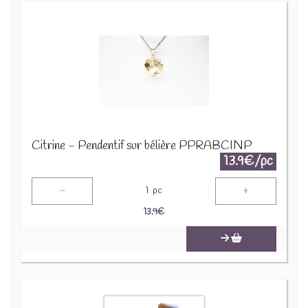
Citrine - Pendentif sur bélière PPRABCINP
13.9€/pc
-
+
1
pc
13.9
€