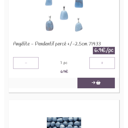
Angélite - Pendentif percé +/-2.5cm 71433
6.9€/pc
-
+
1
pc
6.9
€