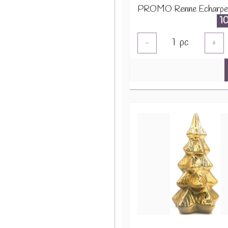
1
1
pc
-
+