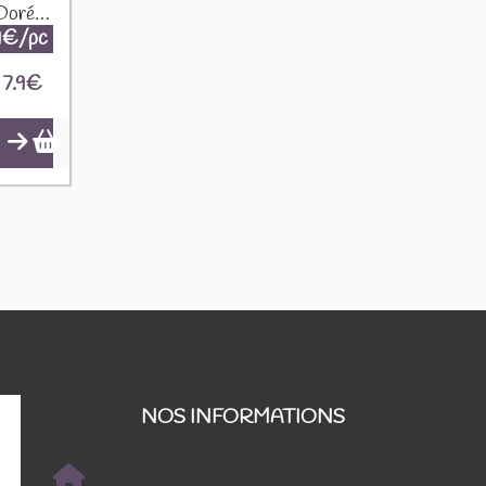
Sapin céramique couleur Doré K-C8.2
9€/pc
7.9
€
NOS INFORMATIONS