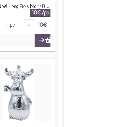
Pere Noel Long Bois Noir/Blanc Large 97323
10€/pc
1
pc
10
€
+