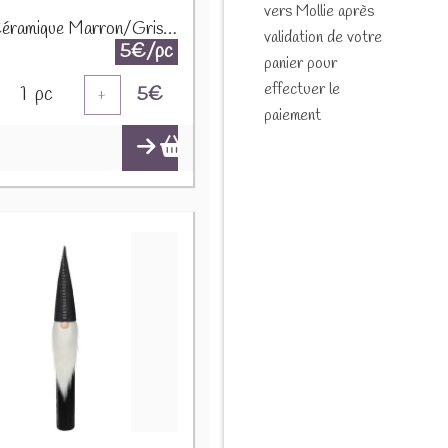
vers Mollie après
Nain Céramique Marron/Gris Small 16640 1190
validation de votre
5€/pc
panier pour
effectuer le
1
pc
5
€
+
paiement