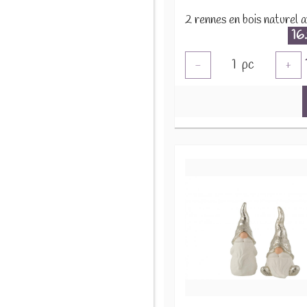
16
1
pc
-
+