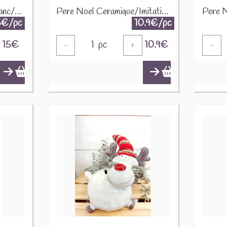
Père Noel Céramique Blanc/Argent Medium 16578
Pere Noel Ceramique/Imitation Fourrure Noir/Blanc Large 86755
5€/pc
10.9€/pc
15
€
1
pc
10.9
€
-
+
-