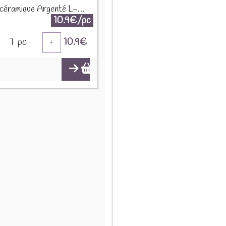
Renne céramique Argenté L-B2.2
10.9€/pc
1
pc
10.9
€
+