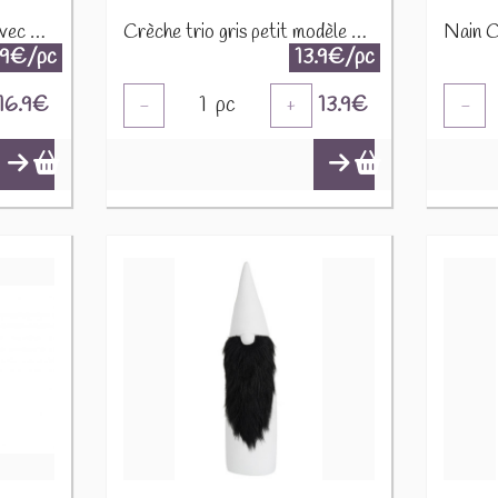
2 rennes en bois naturel avec argent, sur pied en bois H 33,5 2653-B
Crèche trio gris petit modèle 831096
.9€/pc
13.9€/pc
16.9
€
1
pc
13.9
€
-
+
-