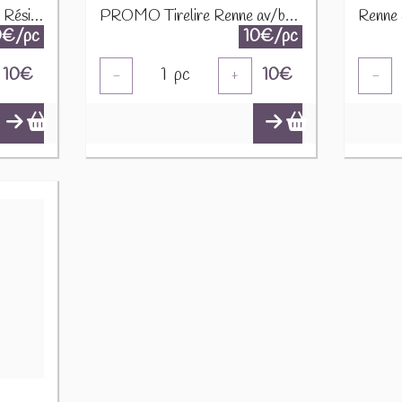
PROMO Renne Echarpe Résine Marron Small Assortiment De 2 16963 1890
PROMO Tirelire Renne av/bonnet, domolite, blanc, 15x12x23cm A195313 1290
0€/pc
10€/pc
10
€
1
pc
10
€
-
+
-