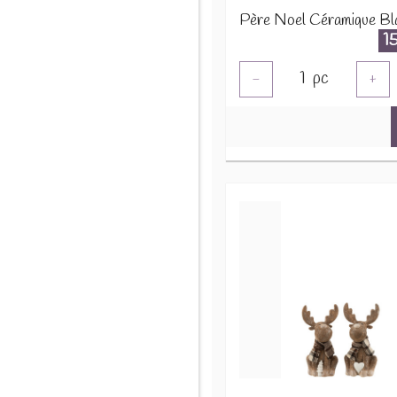
1
1
pc
-
+