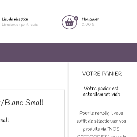
0
Lieu de réception
Mon panier
Livraison en point relais
0.00 €
VOTRE PANIER
Votre panier est
actuellement vide
r/Blanc Small
Pour le remplir, il vous
mall
suffit de sélectionner vos
produits via "NOS