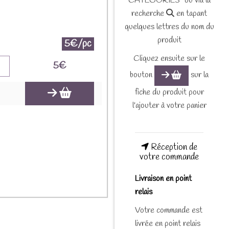
CATEGORIES" ou via la
recherche
en tapant
quelques lettres du nom du
produit
5€/pc
Cliquez ensuite sur le
5
€
bouton
sur la
fiche du produit pour
l'ajouter à votre panier
Réception de
votre commande
Livraison en point
relais
Votre commande est
livrée en point relais