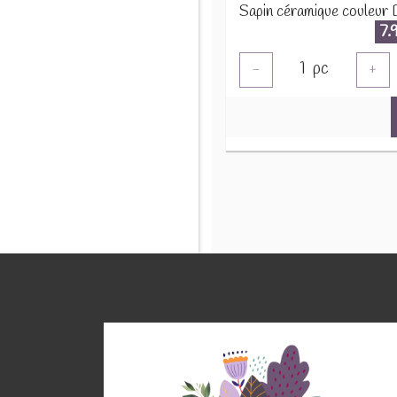
7.
1
pc
-
+