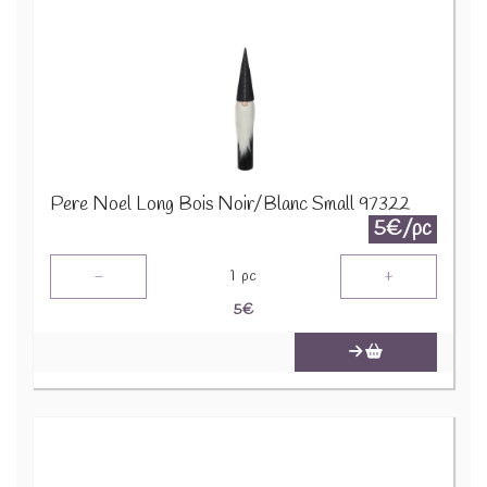
Pere Noel Long Bois Noir/Blanc Small 97322
5€/pc
-
+
1
pc
5
€