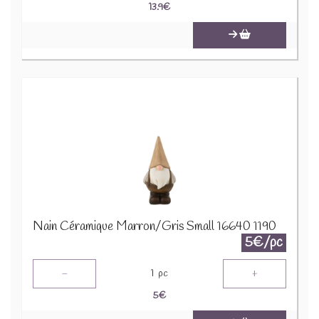
13.9
€
Nain Céramique Marron/Gris Small 16640 1190
5€/pc
-
+
1
pc
5
€