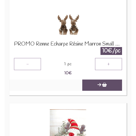
PROMO Renne Echarpe Résine Marron Small Assortiment De 2 16963 1890
10€/pc
-
+
1
pc
10
€