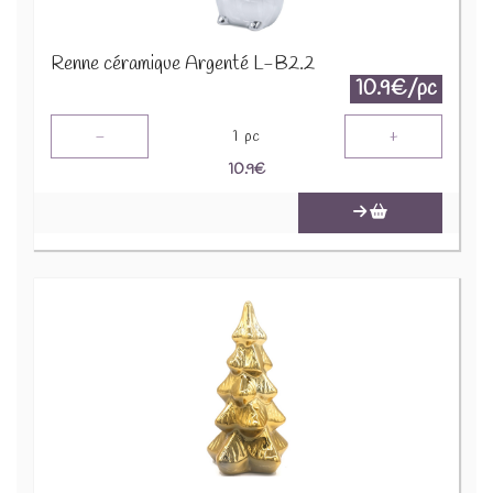
Renne céramique Argenté L-B2.2
10.9€/pc
-
+
1
pc
10.9
€