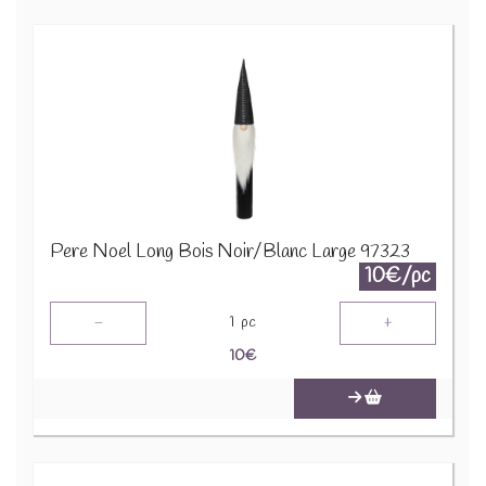
Pere Noel Long Bois Noir/Blanc Large 97323
10€/pc
-
+
1
pc
10
€