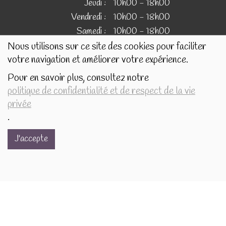
Jeudi :
10h00 - 18h00
Vendredi :
10h00 - 18h00
Samedi :
10h00 - 18h00
Nous utilisons sur ce site des cookies pour faciliter
votre navigation et améliorer votre expérience.
IMAGES
Pour en savoir plus, consultez notre
politique de confidentialité et de respect de la vie
Les images présentées pour illustrer les produits en vente
privée
sur ce site ne sont pas contractuelles.
.
J'accepte
Réalisé avec
par
MonSiteAMoi