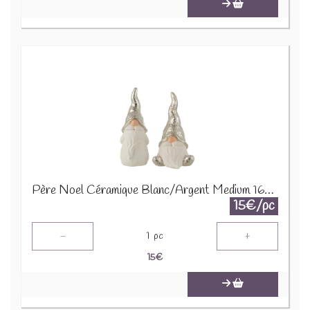
Père Noel Céramique Blanc/Argent Medium 16578
15€/pc
-
+
1
pc
15
€