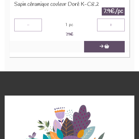
Sapin céramique couleur Doré K-C8.2
7.9€/pc
-
+
1
pc
7.9
€