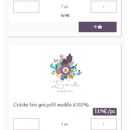
-
+
1
pc
16.9
€
Crèche trio gris petit modèle 831096
13.9€/pc
-
+
1
pc