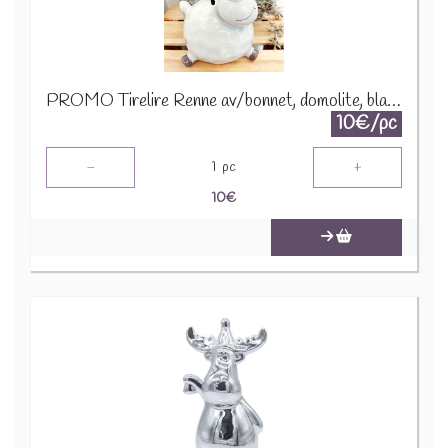
PROMO Tirelire Renne av/bonnet, domolite, blanc, 15x12x23cm A195313 1290
10€/pc
-
+
1
pc
10
€