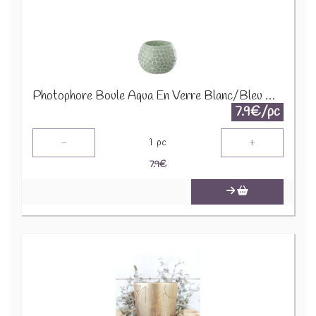
Photophore Boule Aqua En Verre Blanc/Bleu Clair Small 21384
7.9€/pc
-
+
1
pc
7.9
€