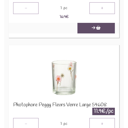
-
+
1
pc
16.9
€
Photophore Peggy Fleurs Verre Large 54608
11.9€/pc
-
+
1
pc