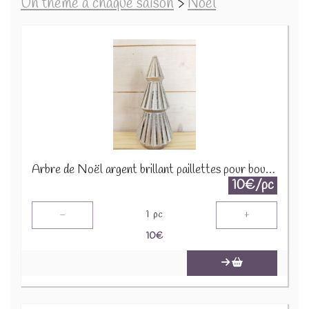
Un thème à chaque saison
>
Noël
Arbre de Noël argent brillant paillettes pour bougie 1650 A1590
10€/pc
-
+
1
pc
10
€