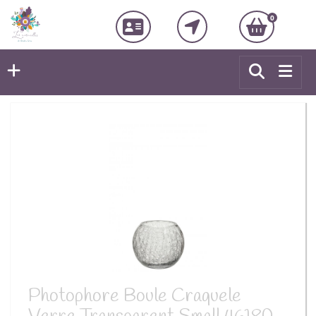
0
Photophore Boule Craquele