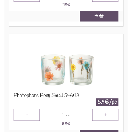
11.9
€
Photophore Posy Small 54603
5.9€/pc
-
+
1
pc
5.9
€