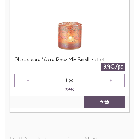
Photophore Verre Rose Mix Small 32173
3.9€/pc
-
+
1
pc
3.9
€