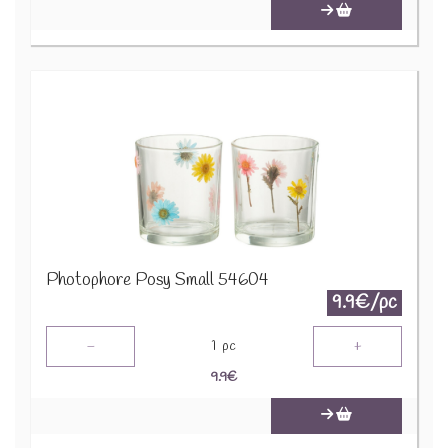
Photophore Posy Small 54604
9.9€/pc
-
+
1
pc
9.9
€