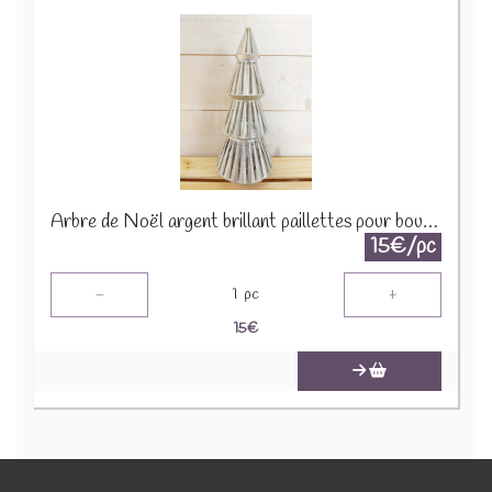
Arbre de Noël argent brillant paillettes pour bougie 1650 B 2290
15€/pc
-
+
1
pc
15
€