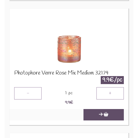
Photophore Verre Rose Mix Medium 32174
9.9€/pc
-
+
1
pc
9.9
€