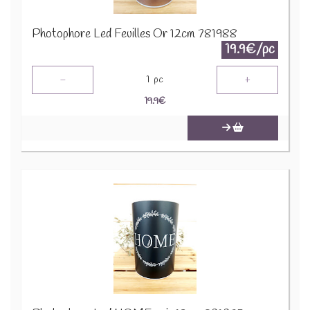
Photophore Led Feuilles Or 12cm 781988
19.9€/pc
-
+
1
pc
19.9
€