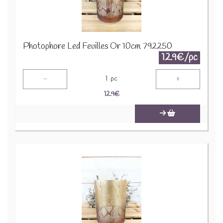
Photophore Led Feuilles Or 10cm 792250
12.9€/pc
-
+
1
pc
12.9
€