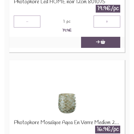
Photophore Led HOME noir 12cm 801075
19.9€/pc
-
+
1
pc
19.9
€
Photophore Mosaïque Aqua En Verre Medium 21408
16.9€/pc