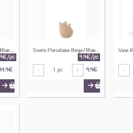
Souris Porcelaine Beige/Blanc Large 11875
Souris Porcelaine Beige/Blanc Small 11874
.9€/pc
9.9€/pc
14.9
€
1
pc
9.9
€
-
+
-