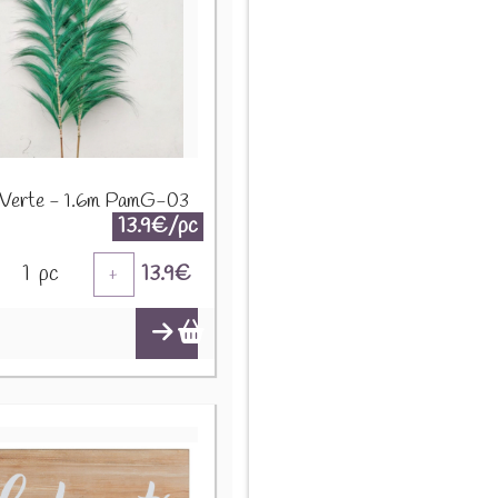
 Verte - 1.6m PamG-03
13.9€/pc
1
pc
13.9
€
+