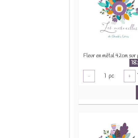
18
1
pc
-
+