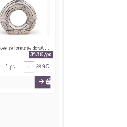
Vase Rond en forme de donut - 30cm - Crème BCV-10
39.9€/pc
1
pc
39.9
€
+