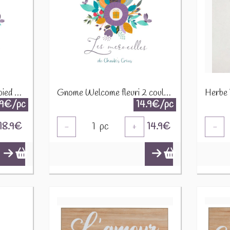
Fleur en métal 42cm sur pied en bois 45561
Gnome Welcome fleuri 2 couleurs 15cm 45352
Herbe
.9€/pc
14.9€/pc
18.9
€
1
pc
14.9
€
-
+
-