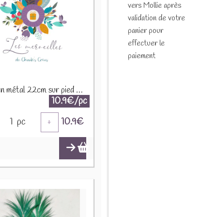
vers Mollie après
validation de votre
panier pour
effectuer le
paiement
Fleur en métal 22cm sur pied en bois 45886
10.9€/pc
1
pc
10.9
€
+