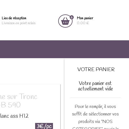
0
Lieu de réception
Mon panier
Livraison en point relais
0.00 €
VOTRE PANIER
Votre panier est
actuellement vide
e sur Tronc
-B 590
Pour le remplir, il vous
suffit de sélectionner vos
lanc ass H12
produits via "NOS
3€/pc