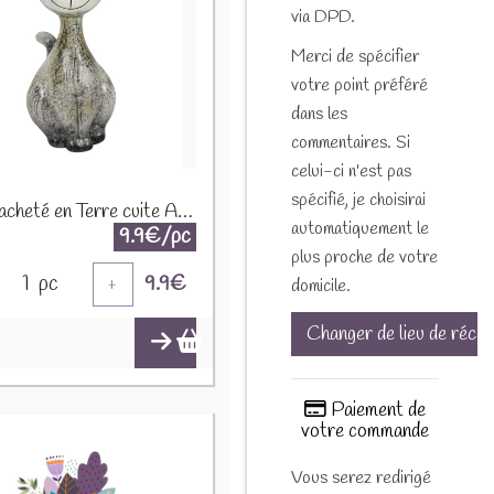
via DPD.
Merci de spécifier
votre point préféré
dans les
commentaires. Si
celui-ci n'est pas
spécifié, je choisirai
Chat tacheté en Terre cuite A220884
automatiquement le
9.9€/pc
plus proche de votre
1
pc
9.9
€
+
domicile.
Changer de lieu de récep
Paiement de
votre commande
Vous serez redirigé