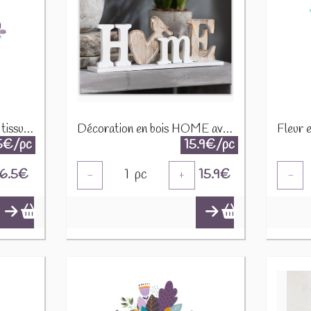
Coq et poulette assise en tissu 45041 ass
Décoration en bois HOME avec coeur et oiseau 770304
5€/pc
15.9€/pc
6.5
€
1
pc
15.9
€
-
+
-