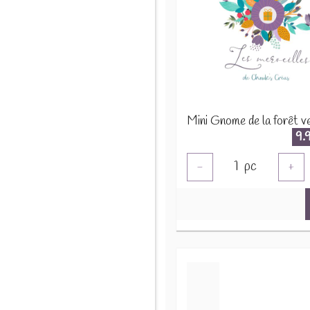
9.
1
pc
-
+