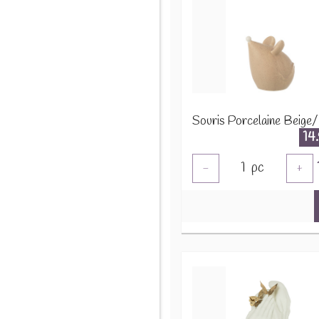
14
1
pc
-
+