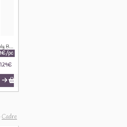
Visage Papillons Socle Poly Blanc/Or 35096
9€/pc
129
€
>
Cadre