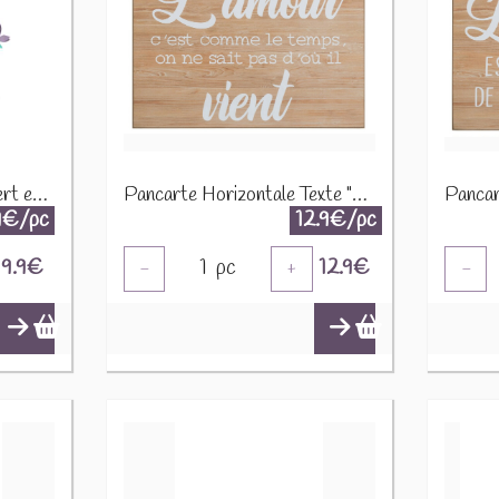
Mini Gnome de la forêt vert et brun 225898
Pancarte Horizontale Texte "Amour" 37118
9€/pc
12.9€/pc
9.9
€
1
pc
12.9
€
-
+
-