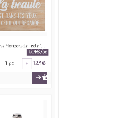
Pancarte Horizontale Texte "Beauté" 37118
12.9€/pc
1
pc
12.9
€
+