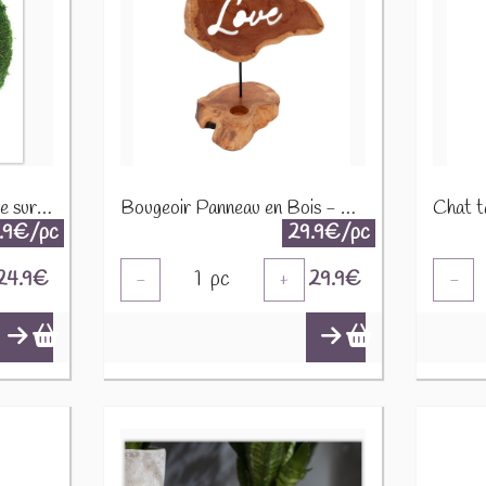
Anneau décoration mousse sur pied 511044
Bougeoir Panneau en Bois - Amour Love CHS-02
.9€/pc
29.9€/pc
24.9
€
1
pc
29.9
€
-
+
-