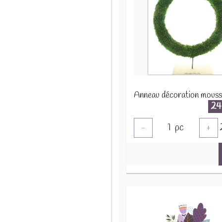
24
1
pc
-
+