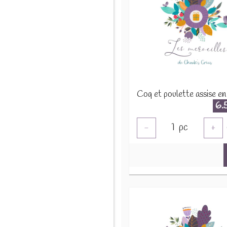
6.
1
pc
-
+