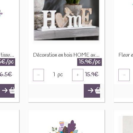
Coq et poulette assise en tissu 45041 ass
Décoration en bois HOME avec coeur et oiseau 770304
5€/pc
15.9€/pc
6.5
€
1
pc
15.9
€
-
+
-