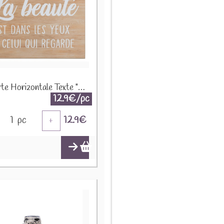
Pancarte Horizontale Texte "Beauté" 37118
12.9€/pc
1
pc
12.9
€
+