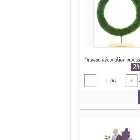
24
1
pc
-
+