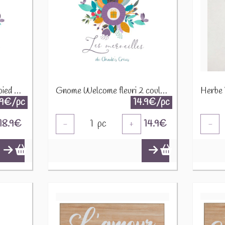
Fleur en métal 42cm sur pied en bois 45561
Gnome Welcome fleuri 2 couleurs 15cm 45352
Herbe
.9€/pc
14.9€/pc
18.9
€
1
pc
14.9
€
-
+
-