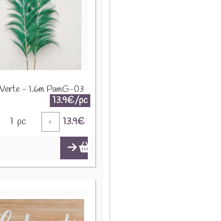
 Verte - 1.6m PamG-03
13.9€/pc
1
pc
13.9
€
+