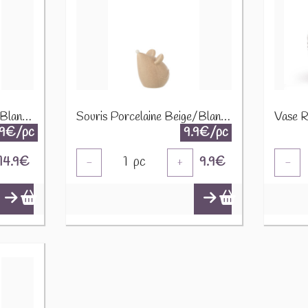
Souris Porcelaine Beige/Blanc Large 11875
Souris Porcelaine Beige/Blanc Small 11874
.9€/pc
9.9€/pc
14.9
€
1
pc
9.9
€
-
+
-