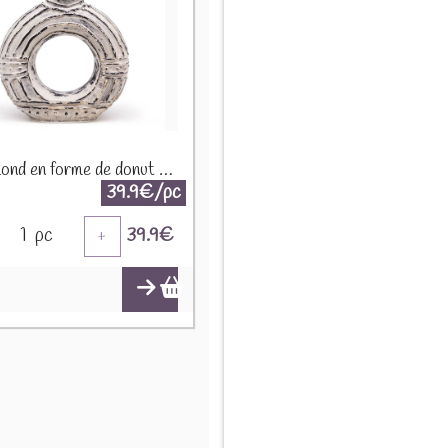
Vase Rond en forme de donut - 30cm - Crème BCV-10
39.9€/pc
1
pc
39.9
€
+