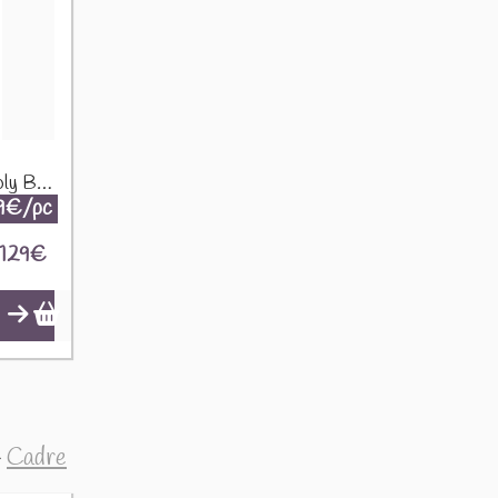
Visage Papillons Socle Poly Blanc/Or 35096
9€/pc
129
€
>
Cadre