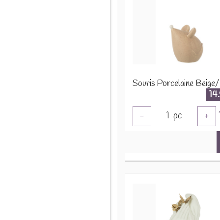
14
1
pc
-
+