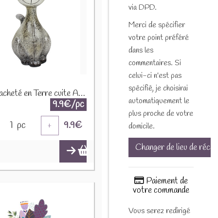
via DPD.
Merci de spécifier
votre point préféré
dans les
commentaires. Si
celui-ci n'est pas
spécifié, je choisirai
Chat tacheté en Terre cuite A220884
automatiquement le
9.9€/pc
plus proche de votre
1
pc
9.9
€
+
domicile.
Changer de lieu de récep
Paiement de
votre commande
Vous serez redirigé