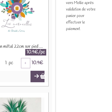
vers Mollie après
validation de votre
panier pour
effectuer le
paiement
Fleur en métal 22cm sur pied en bois 45886
10.9€/pc
1
pc
10.9
€
+