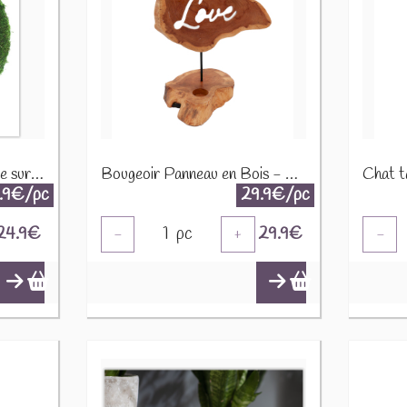
Anneau décoration mousse sur pied 511044
Bougeoir Panneau en Bois - Amour Love CHS-02
.9€/pc
29.9€/pc
24.9
€
1
pc
29.9
€
-
+
-