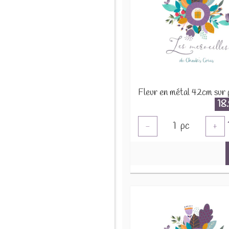
18
1
pc
-
+