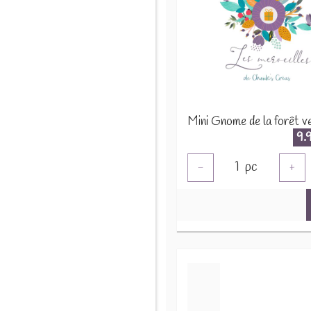
9.
1
pc
-
+