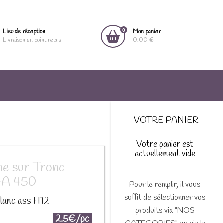
0
Lieu de réception
Mon panier
Livraison en point relais
0.00 €
VOTRE PANIER
Votre panier est
actuellement vide
e sur Tronc
-A 450
Pour le remplir, il vous
suffit de sélectionner vos
lanc ass H12
produits via "NOS
2.5€/pc