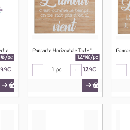
Mini Gnome de la forêt vert et brun 225898
Pancarte Horizontale Texte "Amour" 37118
9€/pc
12.9€/pc
9.9
€
1
pc
12.9
€
-
+
-