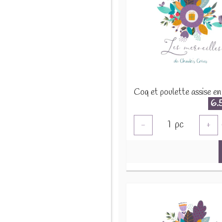
6.
1
pc
-
+