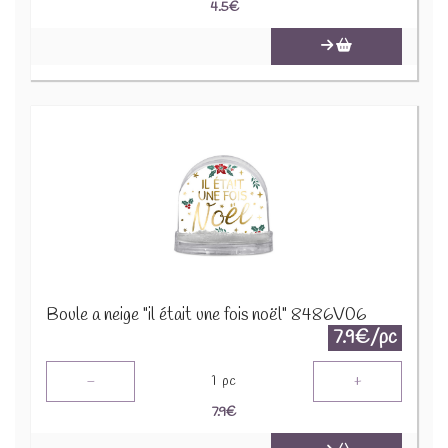
4.5
€
Boule a neige "il était une fois noël" 8486V06
7.9€/pc
-
+
1
pc
7.9
€