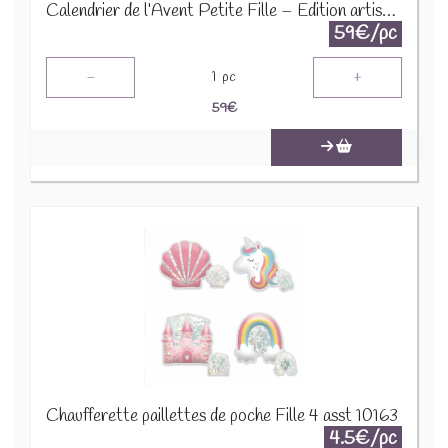
Calendrier de l’Avent Petite Fille – Édition artisanale 2025
59€/pc
-
+
1
pc
59
€
Chaufferette paillettes de poche Fille 4 asst 10163
4.5€/pc