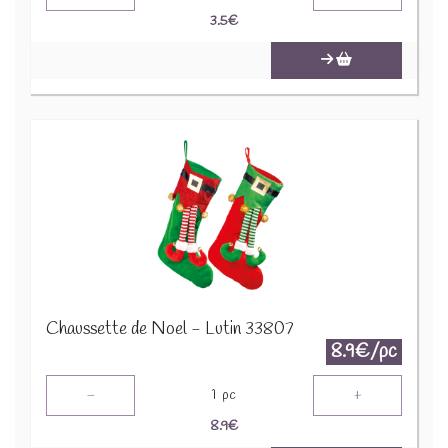
3.5
€
Chaussette de Noel - Lutin 33807
8.9€/pc
-
+
1
pc
8.9
€