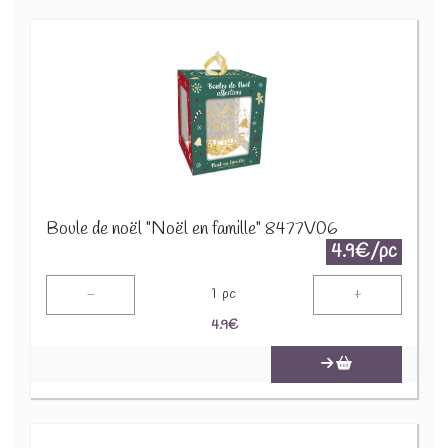
Boule de noël "Noël en famille" 8477V06
4.9€/pc
-
+
1
pc
4.9
€