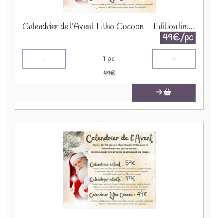
Calendrier de l’Avent Litho Cocoon – Édition limitée 2025
49€/pc
-
+
1
pc
49
€