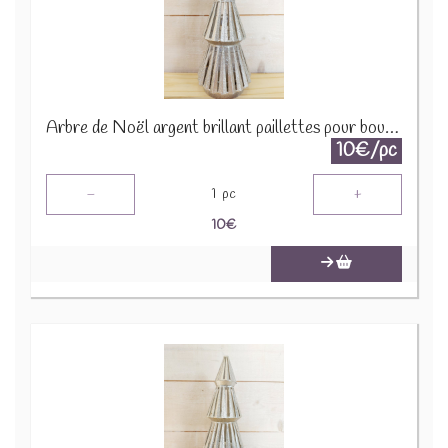
Arbre de Noël argent brillant paillettes pour bougie 1650 A1590
10€/pc
-
+
1
pc
10
€