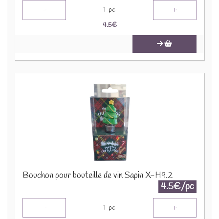
-
+
1
pc
4.5
€
Bouchon pour bouteille de vin Sapin X-H9.2
4.5€/pc
-
+
1
pc