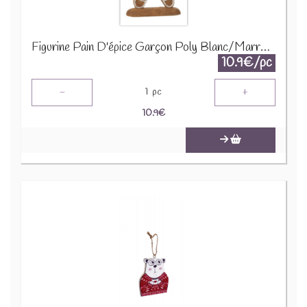
Figurine Pain D'épice Garçon Poly Blanc/Marron 26600
10.9€/pc
-
+
1
pc
10.9
€