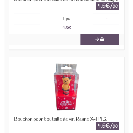
4.5€/pc
-
+
1
pc
4.5
€
Bouchon pour bouteille de vin Renne X-H4.2
4.5€/pc