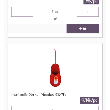
3€/pc
-
+
1
pc
3
€
Pantoufle Saint-Nicolas 33847
4.9€/pc