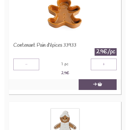
Contenant Pain d'épices 33933
2.9€/pc
-
+
1
pc
2.9
€