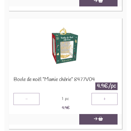
Boule de noël "Mamie chérie" 8477V04
4.9€/pc
-
+
1
pc
4.9
€