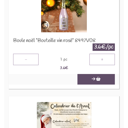
Boule noël "Bouteille vin rosé" 8497V08
3.6€/pc
-
+
1
pc
3.6
€