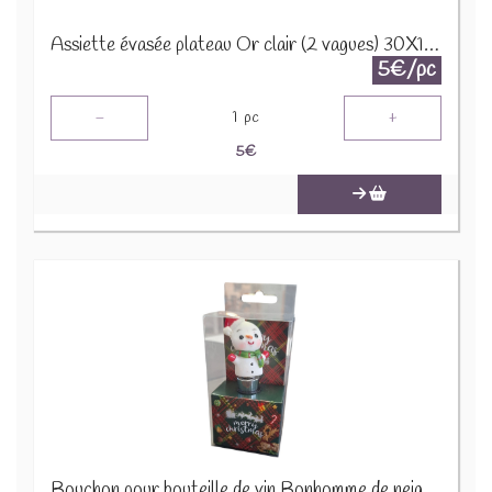
Assiette évasée plateau Or clair (2 vagues) 30X12H5CM 22334
5€/pc
-
+
1
pc
5
€
Bouchon pour bouteille de vin Bonhomme de neige X-M10.2