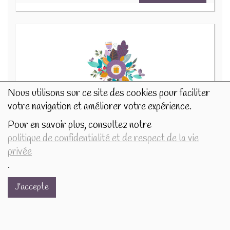
Nous utilisons sur ce site des cookies pour faciliter
votre navigation et améliorer votre expérience.
Pour en savoir plus, consultez notre
Photophore 6cm Neige givre maisons 505270
politique de confidentialité et de respect de la vie
4.5€/pc
privée
.
-
+
1
pc
4.5
€
J'accepte