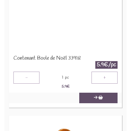
Contenant Boule de Noël 33918
5.9€/pc
-
+
1
pc
5.9
€