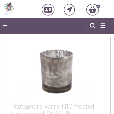
0
Photophore verre H10 frosted