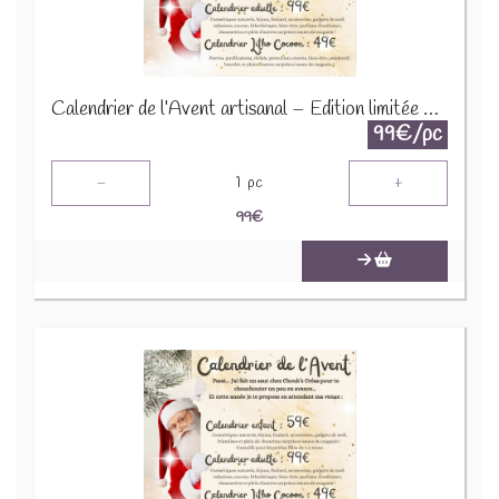
Calendrier de l’Avent artisanal – Édition limitée 2025
99€/pc
-
+
1
pc
99
€