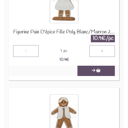
Figurine Pain D'épice Fille Poly Blanc/Marron 26600
10.9€/pc
-
+
1
pc
10.9
€