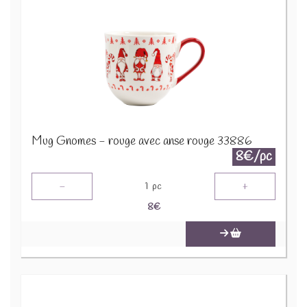
Mug Gnomes - rouge avec anse rouge 33886
8€/pc
-
+
1
pc
8
€