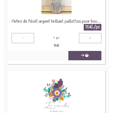
Arbre de Noël argent brillant paillettes pour bougie 1650 B 2290
15€/pc
-
+
1
pc
15
€