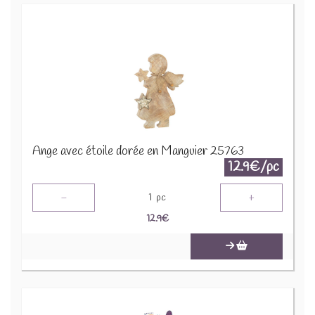
Ange avec étoile dorée en Manguier 25763
12.9€/pc
-
+
1
pc
12.9
€