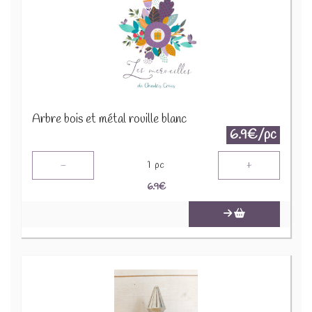
Arbre bois et métal rouille blanc
6.9€/pc
-
+
1
pc
6.9
€