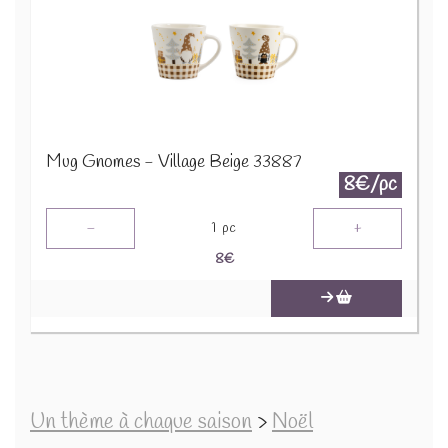
Mug Gnomes - Village Beige 33887
8€/pc
-
+
1
pc
8
€
Un thème à chaque saison
>
Noël