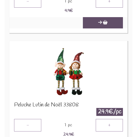
-
+
1
pc
4.9
€
Peluche Lutin de Noël 33808
24.9€/pc
-
+
1
pc
24.9
€