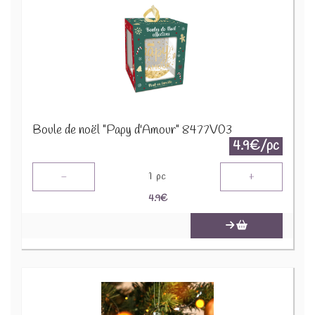
Boule de noël "Papy d'Amour" 8477V03
4.9€/pc
-
+
1
pc
4.9
€