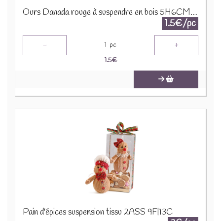
Ours Danada rouge à suspendre en bois 5H6CM 12160
1.5€/pc
-
+
1
pc
1.5
€
Pain d'épices suspension tissu 2ASS 9F|13C