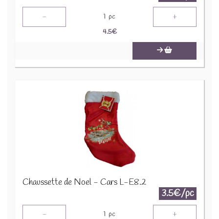
-
+
1
pc
4.5
€
Chaussette de Noel - Cars L-E8.2
3.5€/pc
-
+
1
pc