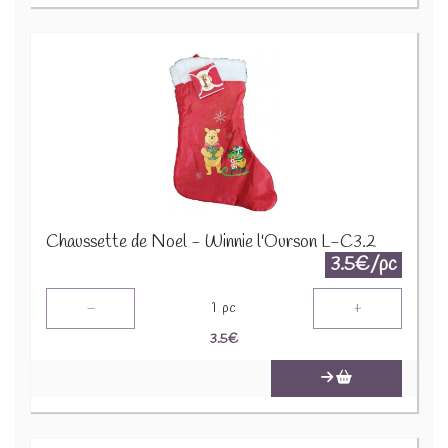
Chaussette de Noel - Winnie l'Ourson L-C3.2
3.5€/pc
-
+
1
pc
3.5
€