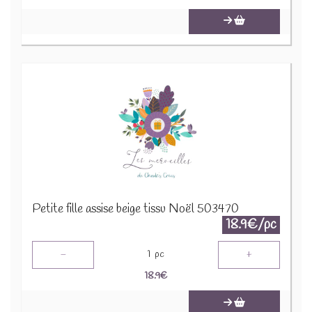
Petite fille assise beige tissu Noël 503470
18.9€/pc
-
+
1
pc
18.9
€