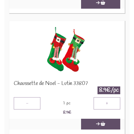
Chaussette de Noel - Lutin 33807
8.9€/pc
-
+
1
pc
8.9
€