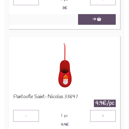
3
€
Pantoufle Saint-Nicolas 33847
4.9€/pc
-
+
1
pc
4.9
€