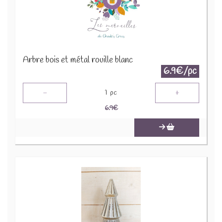
Arbre bois et métal rouille blanc
6.9€/pc
-
+
1
pc
6.9
€