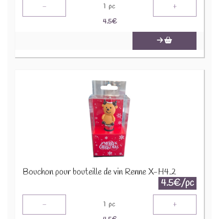
-
+
1
pc
4.5
€
Bouchon pour bouteille de vin Renne X-H4.2
4.5€/pc
-
+
1
pc