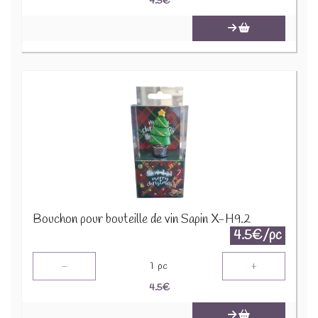
4.5
€
Bouchon pour bouteille de vin Sapin X-H9.2
4.5€/pc
-
+
1
pc
4.5
€