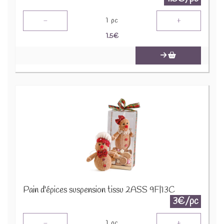
-
+
1
pc
1.5
€
Pain d'épices suspension tissu 2ASS 9F|13C
3€/pc
-
+
1
pc