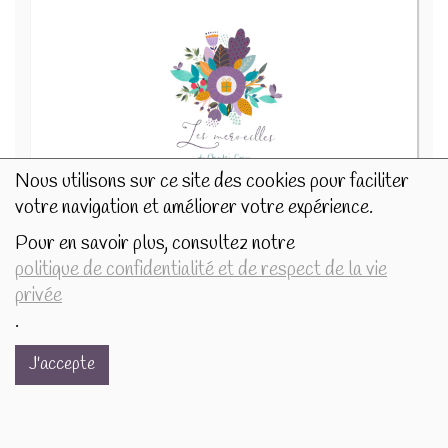
Nous utilisons sur ce site des cookies pour faciliter
votre navigation et améliorer votre expérience.
Photophore 6cm Neige givre maisons 505270
4.5€/pc
Pour en savoir plus, consultez notre
politique de confidentialité et de respect de la vie
-
+
1
pc
privée
4.5
€
.
J'accepte