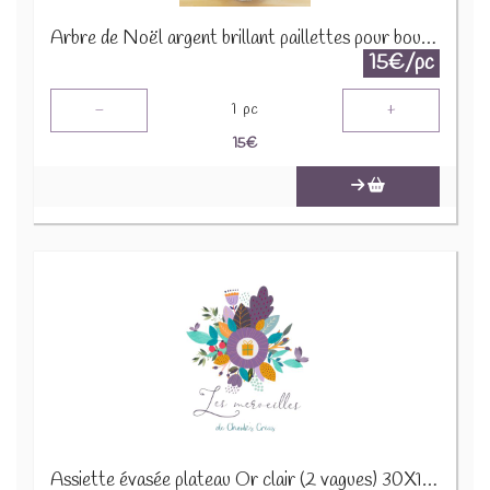
Arbre de Noël argent brillant paillettes pour bougie 1650 B 2290
15€/pc
-
+
1
pc
15
€
Assiette évasée plateau Or clair (2 vagues) 30X12H5CM 22334