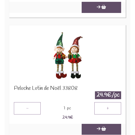
Peluche Lutin de Noël 33808
24.9€/pc
-
+
1
pc
24.9
€