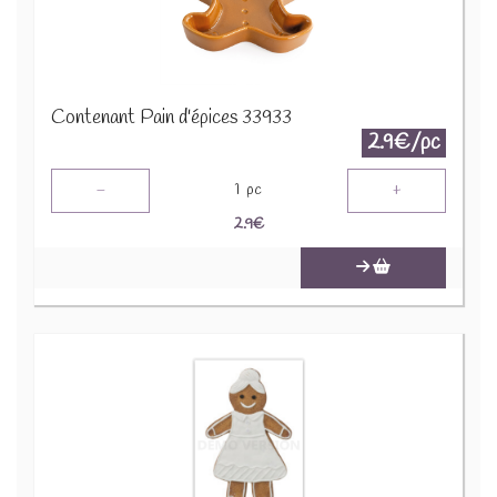
Contenant Pain d'épices 33933
2.9€/pc
-
+
1
pc
2.9
€