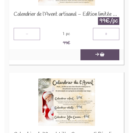
Calendrier de l’Avent artisanal – Édition limitée 2025
99€/pc
-
+
1
pc
99
€