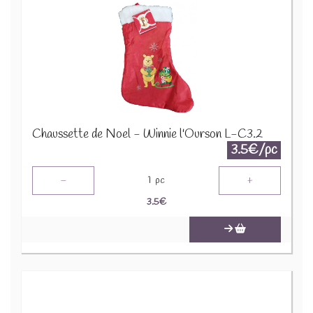
Chaussette de Noel - Winnie l'Ourson L-C3.2
3.5€/pc
-
+
1
pc
3.5
€