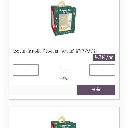
Boule de noël "Noël en famille" 8477V06
4.9€/pc
-
+
1
pc
4.9
€