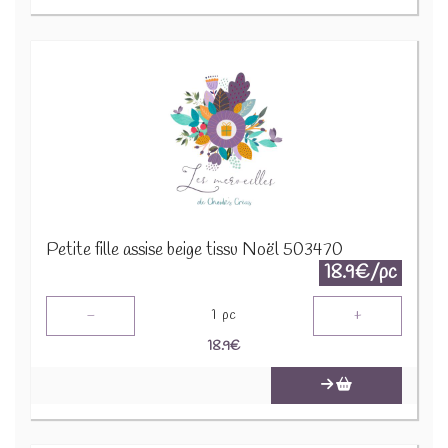
Petite fille assise beige tissu Noël 503470
18.9€/pc
-
+
1
pc
18.9
€