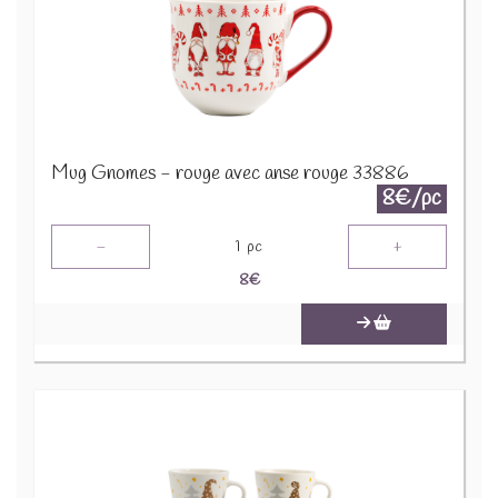
Mug Gnomes - rouge avec anse rouge 33886
8€/pc
-
+
1
pc
8
€