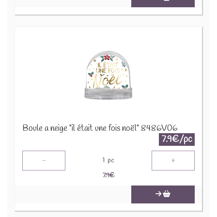
Boule a neige "il était une fois noël" 8486V06
7.9€/pc
-
+
1
pc
7.9
€