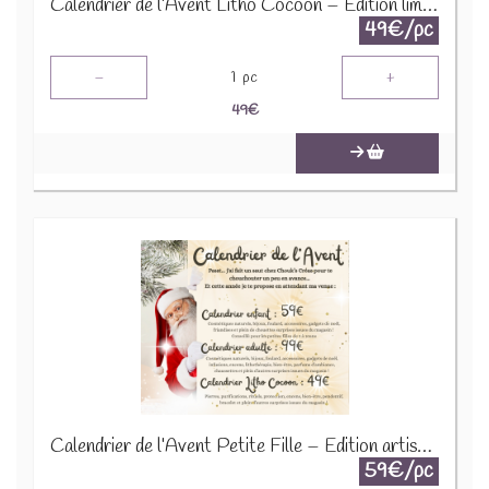
Calendrier de l’Avent Litho Cocoon – Édition limitée 2025
49€/pc
-
+
1
pc
49
€
Calendrier de l’Avent Petite Fille – Édition artisanale 2025
59€/pc