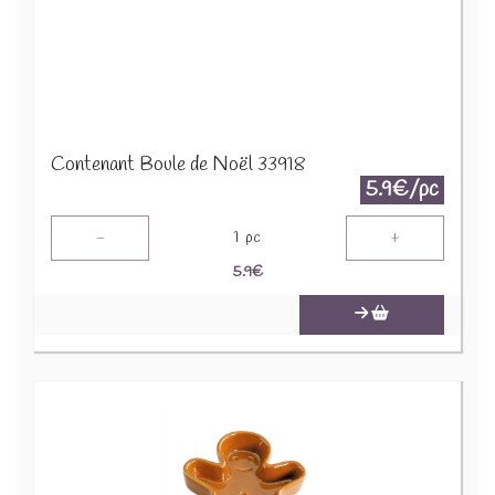
Contenant Boule de Noël 33918
5.9€/pc
-
+
1
pc
5.9
€