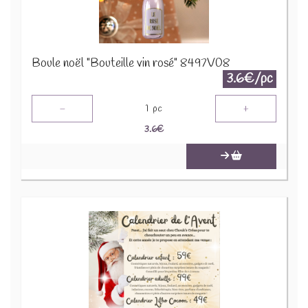
Boule noël "Bouteille vin rosé" 8497V08
3.6€/pc
-
+
1
pc
3.6
€