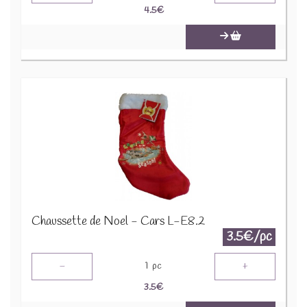
4.5
€
Chaussette de Noel - Cars L-E8.2
3.5€/pc
-
+
1
pc
3.5
€