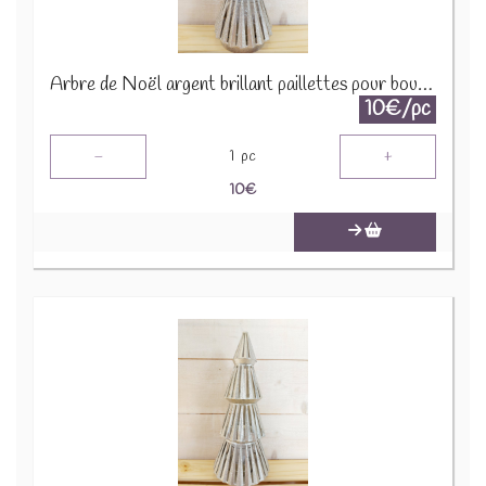
Arbre de Noël argent brillant paillettes pour bougie 1650 A1590
10€/pc
-
+
1
pc
10
€