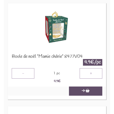
Boule de noël "Mamie chérie" 8477V04
4.9€/pc
-
+
1
pc
4.9
€