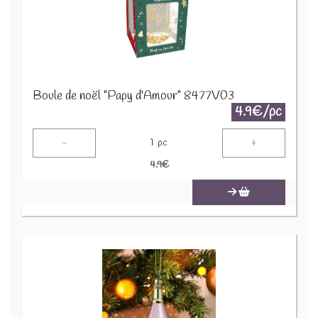
Boule de noël "Papy d'Amour" 8477V03
4.9€/pc
-
+
1
pc
4.9
€