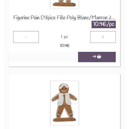
Figurine Pain D'épice Fille Poly Blanc/Marron 26600
10.9€/pc
-
+
1
pc
10.9
€