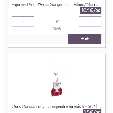
Figurine Pain D'épice Garçon Poly Blanc/Marron 26600
10.9€/pc
-
+
1
pc
10.9
€
Ours Danada rouge à suspendre en bois 5H6CM 12160
1.5€/pc