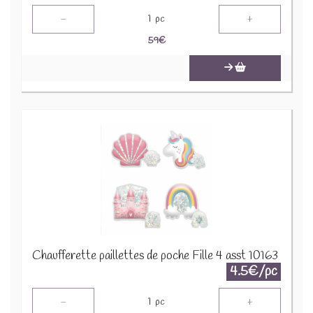
-
+
1
pc
59
€
Chaufferette paillettes de poche Fille 4 asst 10163
4.5€/pc
-
+
1
pc