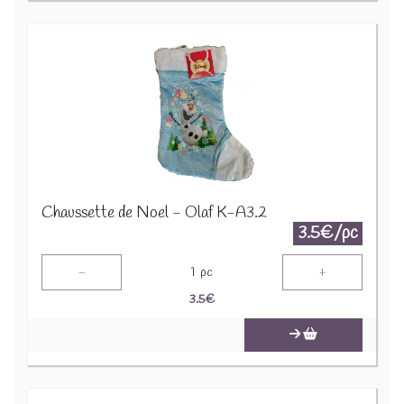
Chaussette de Noel - Olaf K-A3.2
3.5€/pc
-
+
1
pc
3.5
€