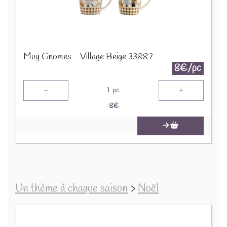
Mug Gnomes - Village Beige 33887
8€/pc
-
+
1
pc
8
€
Un thème à chaque saison
>
Noël