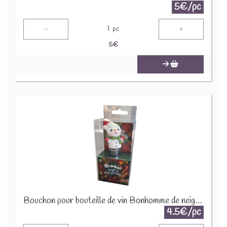
5€/pc
-
+
1
pc
5
€
Bouchon pour bouteille de vin Bonhomme de neige X-M10.2
4.5€/pc