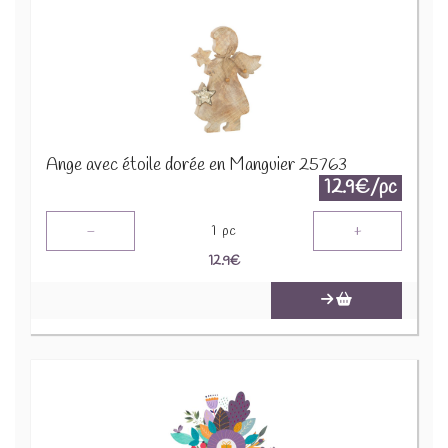
Ange avec étoile dorée en Manguier 25763
12.9€/pc
-
+
1
pc
12.9
€