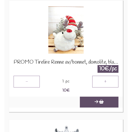
PROMO Tirelire Renne av/bonnet, domolite, blanc, 15x12x23cm A195313 1290
10€/pc
-
+
1
pc
10
€