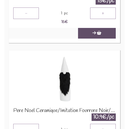
15€/pc
-
+
1
pc
15
€
Pere Noel Ceramique/Imitation Fourrure Noir/Blanc Large 86755
10.9€/pc