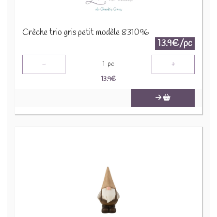
Crèche trio gris petit modèle 831096
13.9€/pc
-
+
1
pc
13.9
€