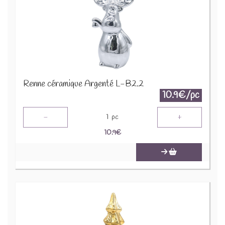
Renne céramique Argenté L-B2.2
10.9€/pc
-
+
1
pc
10.9
€