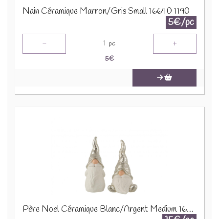
Nain Céramique Marron/Gris Small 16640 1190
5€/pc
-
+
1
pc
5
€
Père Noel Céramique Blanc/Argent Medium 16578