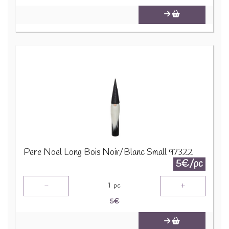
Pere Noel Long Bois Noir/Blanc Small 97322
5€/pc
-
+
1
pc
5
€