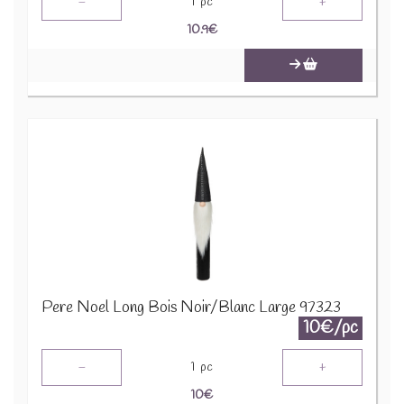
-
+
1
pc
10.9
€
Pere Noel Long Bois Noir/Blanc Large 97323
10€/pc
-
+
1
pc
10
€