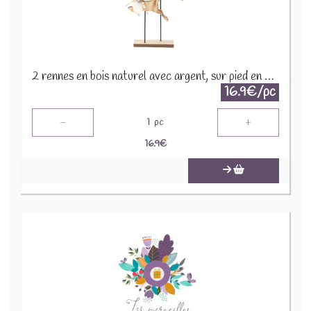
2 rennes en bois naturel avec argent, sur pied en bois H 33,5 2653-B
16.9€/pc
-
+
1
pc
16.9
€