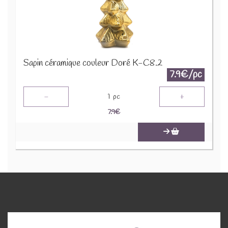
Sapin céramique couleur Doré K-C8.2
7.9€/pc
-
+
1
pc
7.9
€