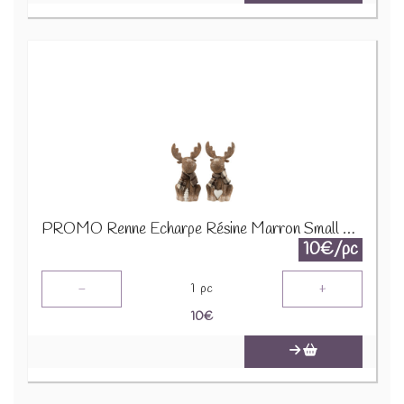
PROMO Renne Echarpe Résine Marron Small Assortiment De 2 16963 1890
10€/pc
-
+
1
pc
10
€