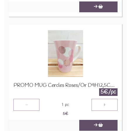
PROMO MUG Cercles Roses/Or D9H12,5CM 24322
5€/pc
-
+
1
pc
5
€