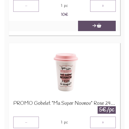
-
+
1
pc
10
€
PROMO Gobelet "Ma Super Nounou" Rose 24139 1200
5€/pc
-
+
1
pc