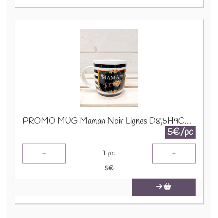
PROMO MUG Maman Noir Lignes D8,5H9CM 23975
5€/pc
-
+
1
pc
5
€