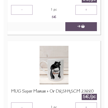
-
+
1
pc
5
€
MUG Super Maman + Or D8,5H9,5CM 23880
5€/pc
-
+
1
pc