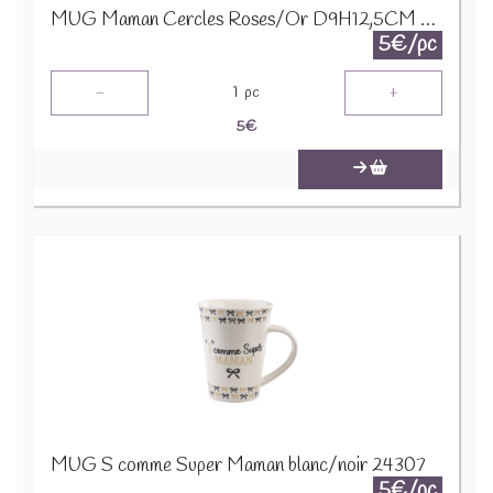
MUG Maman Cercles Roses/Or D9H12,5CM 24321
5€/pc
-
+
1
pc
5
€
MUG S comme Super Maman blanc/noir 24307
5€/pc