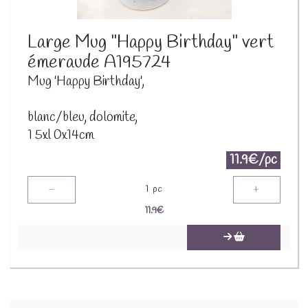
Large Mug "Happy Birthday" vert
émeraude A195724
Mug 'Happy Birthday',
blanc/bleu, dolomite,
1 5xl 0x14cm
11.9€/pc
-
+
1
pc
11.9
€