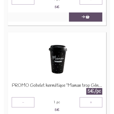
5
€
PROMO Gobelet hermétique "Maman trop Géniale" Noir 24306
5€/pc
-
+
1
pc
5
€