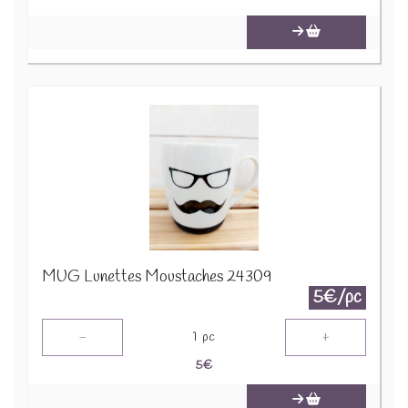
MUG Lunettes Moustaches 24309
5€/pc
-
+
1
pc
5
€