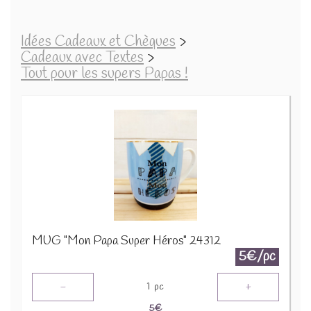
Idées Cadeaux et Chèques
>
Cadeaux avec Textes
>
Tout pour les supers Papas !
MUG "Mon Papa Super Héros" 24312
5€/pc
-
+
1
pc
5
€