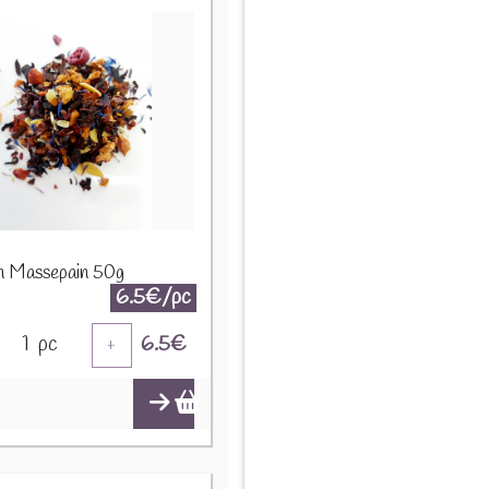
on Massepain 50g
6.5€/pc
1
pc
6.5
€
+