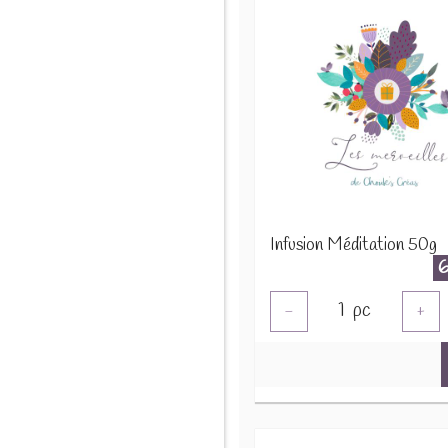
Infusion Méditation 50g
1
pc
-
+