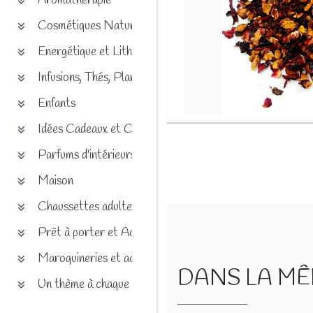
Aromathérapie
Cosmétiques Naturels
Energétique et Lithothérapie
Infusions, Thés, Plantes et produits naturels
Enfants
Idées Cadeaux et Chèques
Parfums d'intérieurs
Maison
Chaussettes adultes et enfants
Prêt à porter et Accessoires
Maroquineries et accessoires
DANS LA MÊM
Un thème à chaque saison