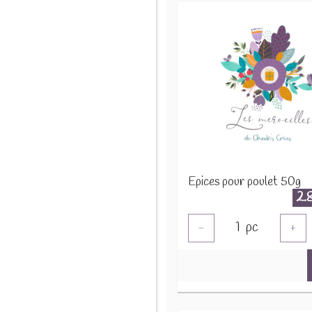
Epices pour poulet 50g
2.
1
pc
-
+