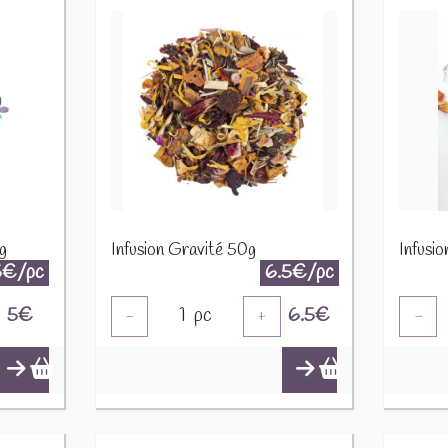
g
Infusion Gravité 50g
Infusi
5€/pc
6.5€/pc
5
€
1
pc
6.5
€
-
+
-