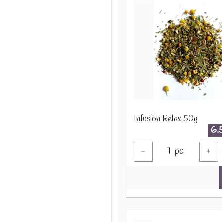
Infusion Relax 50g
6.
1
pc
-
+