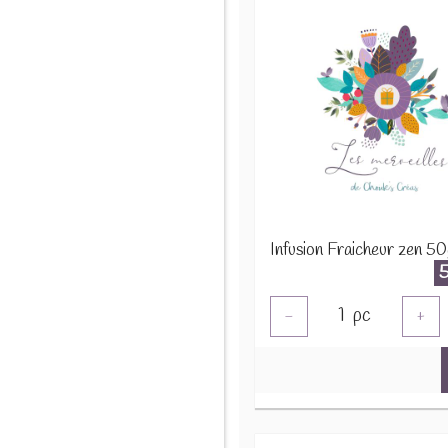
Infusion Fraicheur zen 50
1
pc
-
+