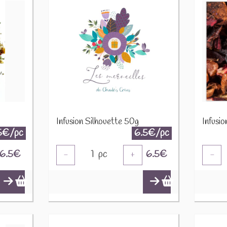
Infusion Silhouette 50g
Infusi
5€/pc
6.5€/pc
6.5
€
1
pc
6.5
€
-
+
-