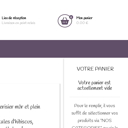
0
Lieu de réception
Mon panier
Livraison en point relais
0.00 €
VOTRE PANIER
Votre panier est
actuellement vide
Pour le remplir, il vous
risier mûr et plein
suffit de sélectionner vos
produits via "NOS
les d'hibiscus,