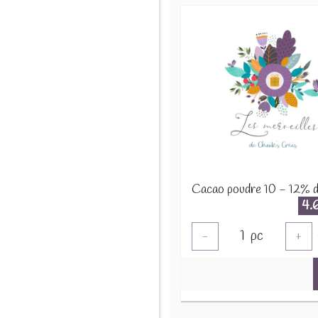
4.
1
pc
-
+