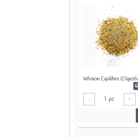
1
pc
-
+