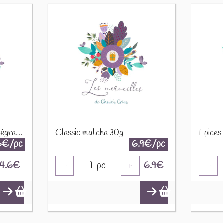
Cacao poudre 10 - 12% dégraissé torréfié 100g
Classic matcha 30g
6€/pc
6.9€/pc
4.6
€
1
pc
6.9
€
-
+
-