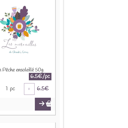
n Pêche ensoleillé 50g
6.5€/pc
1
pc
6.5
€
+