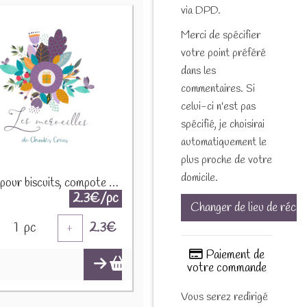
via DPD.
Merci de spécifier
votre point préféré
dans les
commentaires. Si
celui-ci n'est pas
spécifié, je choisirai
automatiquement le
plus proche de votre
domicile.
Epices pour biscuits, compote et crumble 30g
2.3€/pc
Changer de lieu de récep
1
pc
2.3
€
+
Paiement de
votre commande
Vous serez redirigé