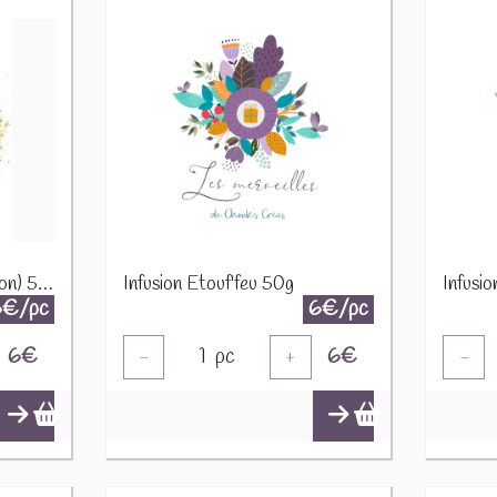
Infusion Equilibre (Digestion) 50g
Infusion Etouf'feu 50g
6€/pc
6€/pc
6
€
1
pc
6
€
-
+
-