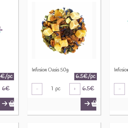
Infusion Oasis 50g
Infusio
6€/pc
6.5€/pc
6
€
1
pc
6.5
€
-
+
-