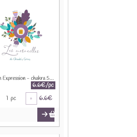
Infusion Expression - chakra 5 - 50g
6.6€/pc
1
pc
6.6
€
+