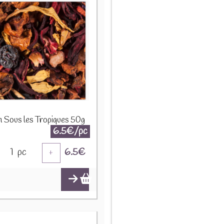
on Sous les Tropiques 50g
6.5€/pc
1
pc
6.5
€
+