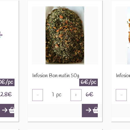
Infusion Bon matin 50g
Infusi
8€/pc
6€/pc
2.8
€
1
pc
6
€
-
+
-