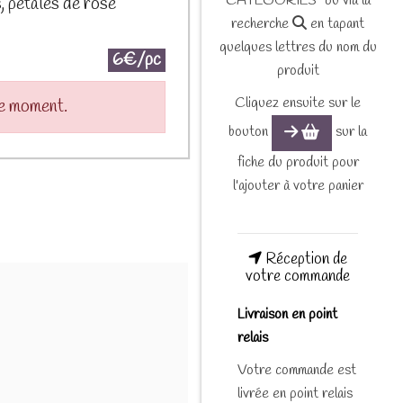
CATEGORIES" ou via la
s, pétales de rose
recherche
en tapant
quelques lettres du nom du
6€/pc
produit
Cliquez ensuite sur le
le moment.
bouton
sur la
fiche du produit pour
l'ajouter à votre panier
Réception de
votre commande
Livraison en point
relais
Votre commande est
livrée en point relais