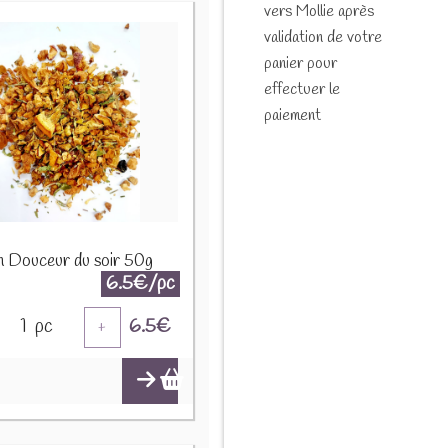
vers Mollie après
validation de votre
panier pour
effectuer le
paiement
on Douceur du soir 50g
6.5€/pc
1
pc
6.5
€
+