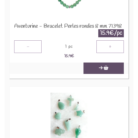
Aventurine - Bracelet Perles rondes 8 mm 71398
15.9€/pc
-
+
1
pc
15.9
€