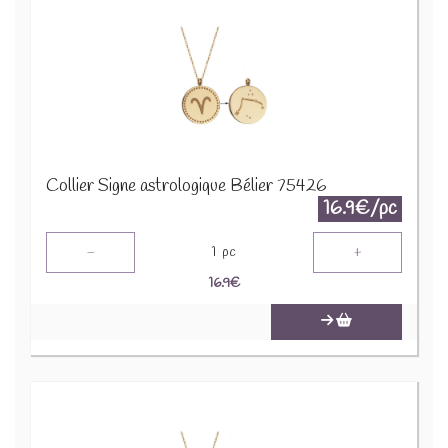
Collier Signe astrologique Bélier 75426
16.9€/pc
-
+
1
pc
16.9
€