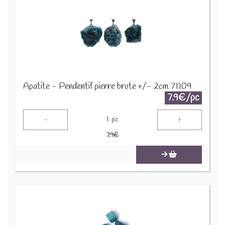
Apatite - Pendentif pierre brute +/- 2cm 71109
7.9€/pc
-
+
1
pc
7.9
€