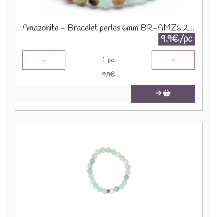
Amazonite - Bracelet perles 6mm BR-AMZ6 2274
9.9€/pc
-
+
1
pc
9.9
€