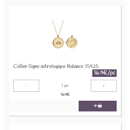
Collier Signe astrologique Balance 75425
16.9€/pc
-
+
1
pc
16.9
€