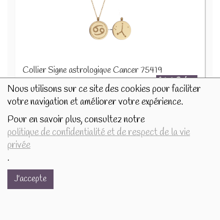
Collier Signe astrologique Cancer 75419
16.9€/pc
Nous utilisons sur ce site des cookies pour faciliter
votre navigation et améliorer votre expérience.
-
+
1
pc
16.9
€
Pour en savoir plus, consultez notre
politique de confidentialité et de respect de la vie
privée
.
J'accepte