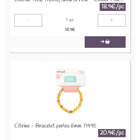
18.9€/pc
-
+
1
pc
18.9
€
Citrine - Bracelet perles 8mm 71495
20.9€/pc