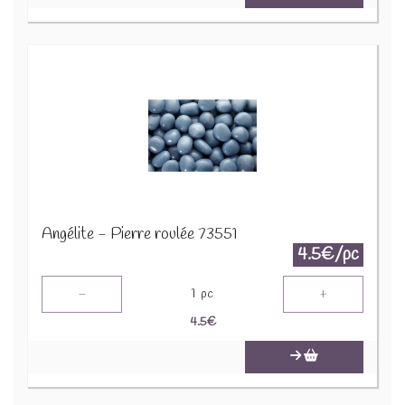
Angélite - Pierre roulée 73551
4.5€/pc
-
+
1
pc
4.5
€