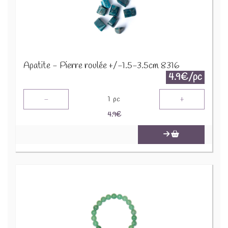
Apatite - Pierre roulée +/-1.5-3.5cm 8316
4.9€/pc
-
+
1
pc
4.9
€