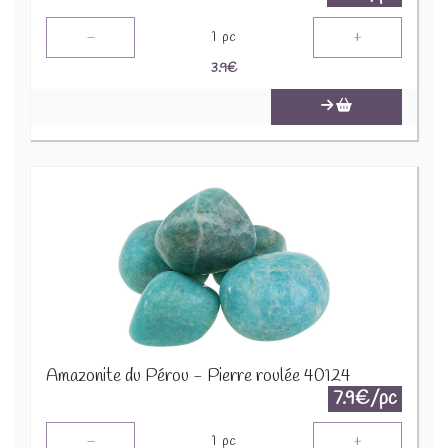
-
+
1
pc
3.9
€
Amazonite du Pérou - Pierre roulée 40124
7.9€/pc
-
+
1
pc