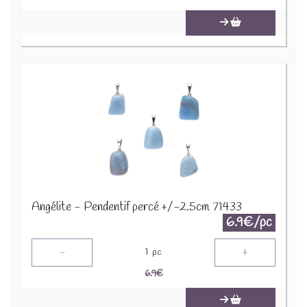
Angélite - Pendentif percé +/-2.5cm 71433
6.9€/pc
-
+
1
pc
6.9
€