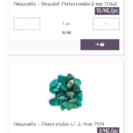
Amazonite - Bracelet Perles rondes 8 mm 71368
15.9€/pc
-
+
1
pc
15.9
€
Amazonite - Pierre roulée +/-2-4cm 7934
3.9€/pc