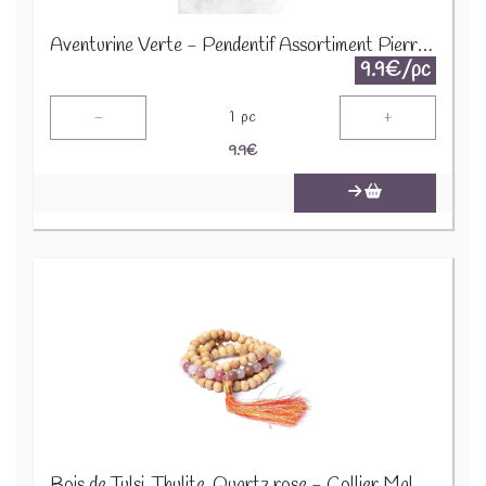
Aventurine Verte - Pendentif Assortiment Pierres Précieuses GemPD-18
9.9€/pc
-
+
1
pc
9.9
€
Bois de Tulsi, Thulite, Quartz rose - Collier Mala 12646