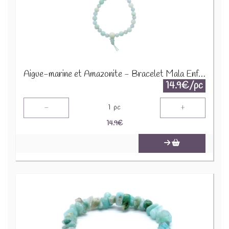
Aigue-marine et Amazonite - Bracelet Mala Enfant 68994
14.9€/pc
-
+
1
pc
14.9
€