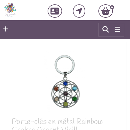
0
Porte-clés en métal Rainbow