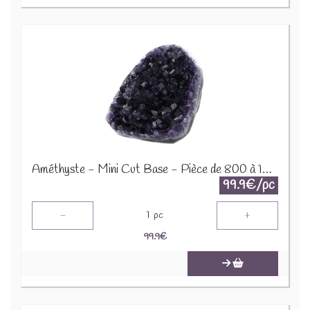
Améthyste - Mini Cut Base - Pièce de 800 à 1000 Gr 64059
99.9€/pc
-
+
1
pc
99.9
€