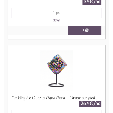
3.9€/pc
-
+
1
pc
3.9
€
Améthyste Quartz Aqua Aura - Druse sur pied en métal DAT3
26.9€/pc