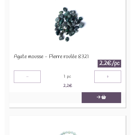
Agate mousse - Pierre roulée 8321
2.2€/pc
-
+
1
pc
2.2
€