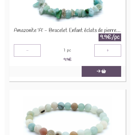
Amazonite 'A' - Bracelet Enfant éclats de pierres BRC-AMZX
9.9€/pc
-
+
1
pc
9.9
€