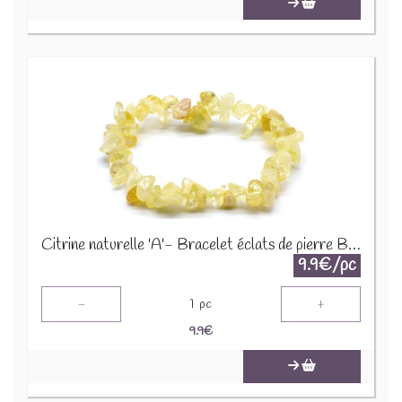
Citrine naturelle 'A'- Bracelet éclats de pierre BRC-CIT
9.9€/pc
-
+
1
pc
9.9
€