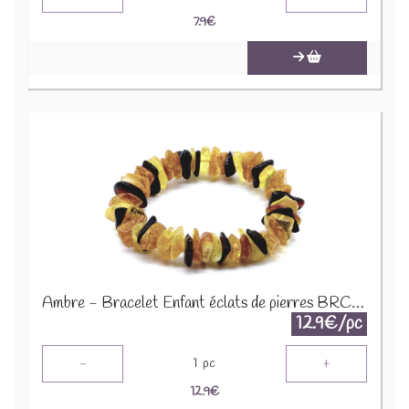
7.9
€
Ambre - Bracelet Enfant éclats de pierres BRC-AMBK
12.9€/pc
-
+
1
pc
12.9
€