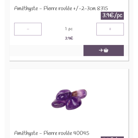
Améthyste - Pierre roulée +/-2-3cm 8315
3.9€/pc
-
+
1
pc
3.9
€
Améthyste - Pierre roulée 40045