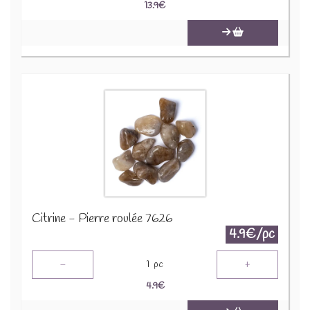
13.9
€
Citrine - Pierre roulée 7626
4.9€/pc
-
+
1
pc
4.9
€