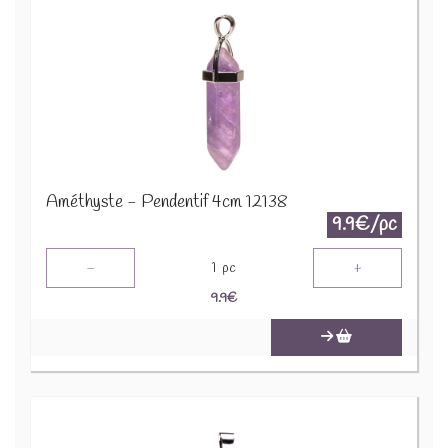
Améthyste - Pendentif 4cm 12138
9.9€/pc
-
+
1
pc
9.9
€