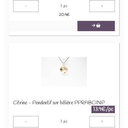
-
+
1
pc
20.9
€
Citrine - Pendentif sur bélière PPRABCINP
13.9€/pc
-
+
1
pc