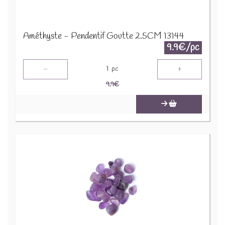
Améthyste - Pendentif Goutte 2.5CM 13144
9.9€/pc
-
+
1
pc
9.9
€