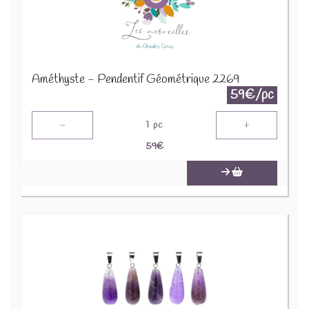
Améthyste - Pendentif Géométrique 2269
59€/pc
-
+
1
pc
59
€