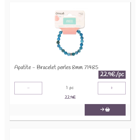
Apatite - Bracelet perles 8mm 71485
22.9€/pc
-
+
1
pc
22.9
€