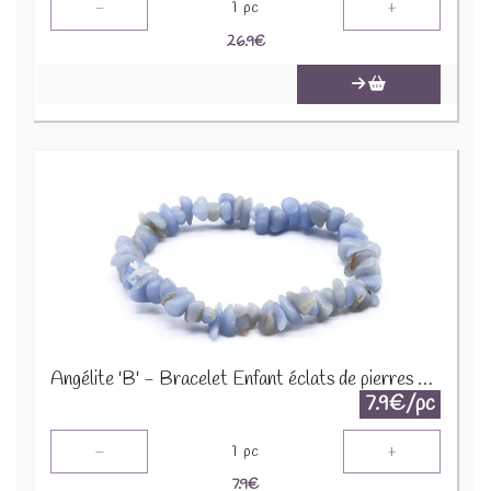
-
+
1
pc
26.9
€
Angélite 'B' - Bracelet Enfant éclats de pierres BRC-ANG
7.9€/pc
-
+
1
pc
7.9
€