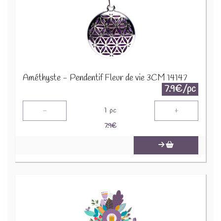
Améthyste - Pendentif Fleur de vie 3CM 14147
7.9€/pc
-
+
1
pc
7.9
€