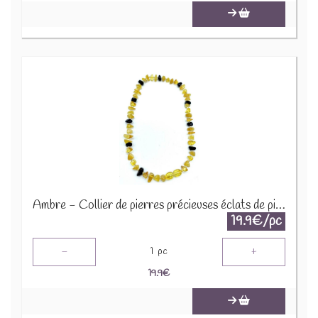
Ambre - Collier de pierres précieuses éclats de pierres 45cm COLC-AMB
19.9€/pc
-
+
1
pc
19.9
€